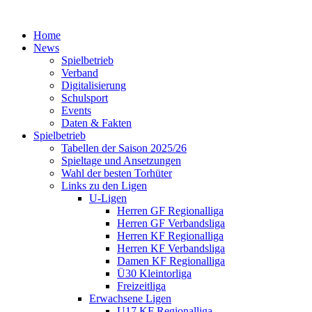
Home
News
Spielbetrieb
Verband
Digitalisierung
Schulsport
Events
Daten & Fakten
Spielbetrieb
Tabellen der Saison 2025/26
Spieltage und Ansetzungen
Wahl der besten Torhüter
Links zu den Ligen
U-Ligen
Herren GF Regionalliga
Herren GF Verbandsliga
Herren KF Regionalliga
Herren KF Verbandsliga
Damen KF Regionalliga
Ü30 Kleintorliga
Freizeitliga
Erwachsene Ligen
U17 KF Regionalliga