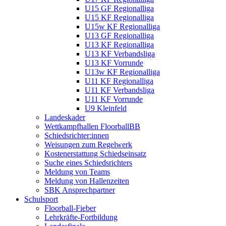
U15 GF Regionalliga
U15 KF Regionalliga
U15w KF Regionalliga
U13 GF Regionalliga
U13 KF Regionalliga
U13 KF Verbandsliga
U13 KF Vorrunde
U13w KF Regionalliga
U11 KF Regionalliga
U11 KF Verbandsliga
U11 KF Vorrunde
U9 Kleinfeld
Landeskader
Wettkampfhallen FloorballBB
Schiedsrichter:innen
Weisungen zum Regelwerk
Kostenerstattung Schiedseinsatz
Suche eines Schiedsrichters
Meldung von Teams
Meldung von Hallenzeiten
SBK Ansprechpartner
Schulsport
Floorball-Fieber
Lehrkräfte-Fortbildung