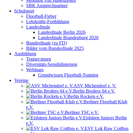
Meldung von Hallenzeiten
SBK Ansprechpartner
Schulsport
Floorball-Fieber
Lehrkräfte-Fortbildung
Landesfinale
Landesfinale Berlin 2026
Landesfinale Brandenburg 2026
Bundesfinale (zu FD)
Bilder vom Bundesfinale 2025
Ausbildung
Trainer:innen
Diversitäts-Sensibilisierung
Webinars
Grundwissen Floorball-Training
Vereine
ASV Michendorf e. V.
Berlin Broilers 04 e.V.
Berlin Rockets e.V.
Berliner Floorball Klub
e.V.
Berliner TSC e.V.
Eisbären Juniors Berlin
e.V.
ESV Lok Raw Cottbus