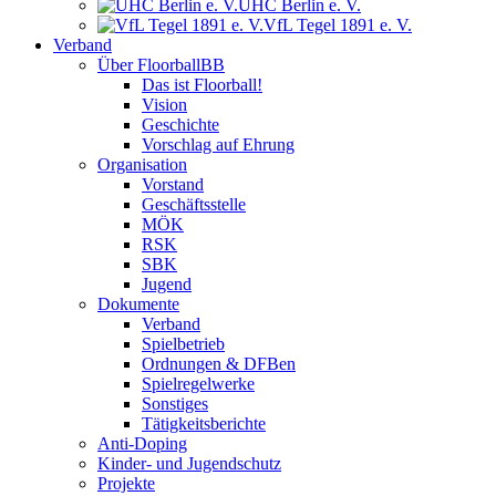
UHC Berlin e. V.
VfL Tegel 1891 e. V.
Verband
Über FloorballBB
Das ist Floorball!
Vision
Geschichte
Vorschlag auf Ehrung
Organisation
Vorstand
Geschäftsstelle
MÖK
RSK
SBK
Jugend
Dokumente
Verband
Spielbetrieb
Ordnungen & DFBen
Spielregelwerke
Sonstiges
Tätigkeitsberichte
Anti-Doping
Kinder- und Jugendschutz
Projekte