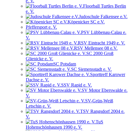
e. V.
Floorball Turtles Berlin
e. V.
Judoschule Falkensee e.V.
Köpenicker SC e.V.
Pfeffersport e. V.
PSV Lübbenau-Calau e.
V.
RSV Eintracht 1949 e. V.
RSV Mellensee 08 e.V.
SC 2000 Groß
Glienicke e. V.
SC Potsdam
SC Siemensstadt e. V.
Sporttreff Karower
Dachse e. V.
SSV Rapid e. V.
SV Motor Eberswalde e.
V.
SV-Grün-Weiß
Letschin e. V.
TSV Rangsdorf 2004 e.
V.
TuS
Hohenschönhausen 1990 e. V.