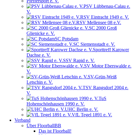
Pfeffersport e. V.
PSV Lübbenau-Calau e.
V.
RSV Eintracht 1949 e. V.
RSV Mellensee 08 e.V.
SC 2000 Groß
Glienicke e. V.
SC Potsdam
SC Siemensstadt e. V.
Sporttreff Karower
Dachse e. V.
SSV Rapid e. V.
SV Motor Eberswalde e.
V.
SV-Grün-Weiß
Letschin e. V.
TSV Rangsdorf 2004 e.
V.
TuS
Hohenschönhausen 1990 e. V.
UHC Berlin e. V.
VfL Tegel 1891 e. V.
Verband
Über FloorballBB
Das ist Floorball!