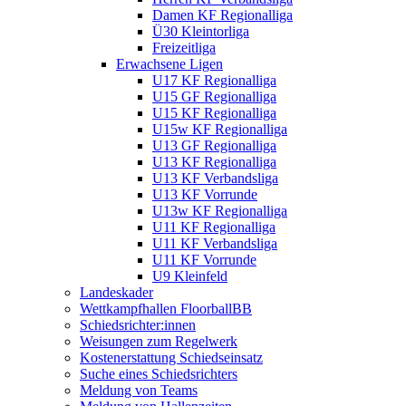
Damen KF Regionalliga
Ü30 Kleintorliga
Freizeitliga
Erwachsene Ligen
U17 KF Regionalliga
U15 GF Regionalliga
U15 KF Regionalliga
U15w KF Regionalliga
U13 GF Regionalliga
U13 KF Regionalliga
U13 KF Verbandsliga
U13 KF Vorrunde
U13w KF Regionalliga
U11 KF Regionalliga
U11 KF Verbandsliga
U11 KF Vorrunde
U9 Kleinfeld
Landeskader
Wettkampfhallen FloorballBB
Schiedsrichter:innen
Weisungen zum Regelwerk
Kostenerstattung Schiedseinsatz
Suche eines Schiedsrichters
Meldung von Teams