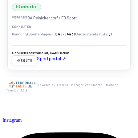
♿ Barrierefrei
VERGABE
BA Reinickendorf / FB Sport
KENNDATEN
40-04439
Q1
Kennung (Sportanlagen-ID)
Bauzustandsstufe
Schluchseestraße 68, 13469 Berlin
Sportportal ↗
ROUTE
Powered by „Floorball Manager" von Floorball-facts.de
Version: 3.2.2
Instagram