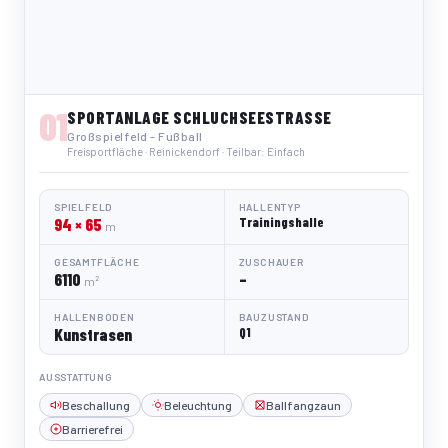
01
SPORTANLAGE SCHLUCHSEESTRASSE
Großspielfeld - Fußball
Freisportfläche · Reinickendorf · Teilbar: Einfach
SPIELFELD
HALLENTYP
94 × 65
Trainingshalle
m
GESAMTFLÄCHE
ZUSCHAUER
6110
–
m²
HALLENBODEN
BAUZUSTAND
Kunstrasen
Q1
AUSSTATTUNG
Beschallung
Beleuchtung
Ballfangzaun
Barrierefrei