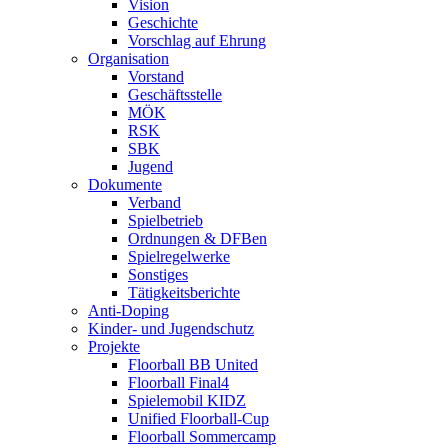
Vision
Geschichte
Vorschlag auf Ehrung
Organisation
Vorstand
Geschäftsstelle
MÖK
RSK
SBK
Jugend
Dokumente
Verband
Spielbetrieb
Ordnungen & DFBen
Spielregelwerke
Sonstiges
Tätigkeitsberichte
Anti-Doping
Kinder- und Jugendschutz
Projekte
Floorball BB United
Floorball Final4
Spielemobil KIDZ
Unified Floorball-Cup
Floorball Sommercamp