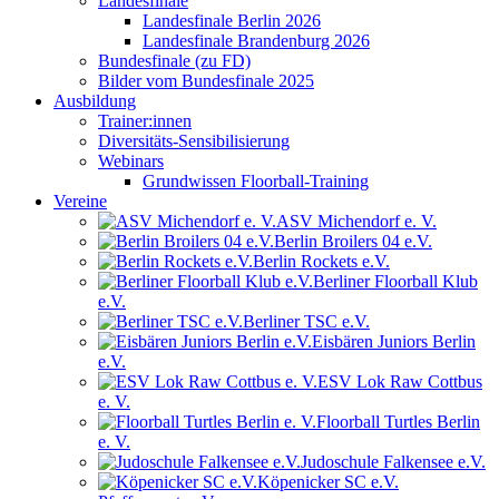
Landesfinale
Landesfinale Berlin 2026
Landesfinale Brandenburg 2026
Bundesfinale (zu FD)
Bilder vom Bundesfinale 2025
Ausbildung
Trainer:innen
Diversitäts-Sensibilisierung
Webinars
Grundwissen Floorball-Training
Vereine
ASV Michendorf e. V.
Berlin Broilers 04 e.V.
Berlin Rockets e.V.
Berliner Floorball Klub
e.V.
Berliner TSC e.V.
Eisbären Juniors Berlin
e.V.
ESV Lok Raw Cottbus
e. V.
Floorball Turtles Berlin
e. V.
Judoschule Falkensee e.V.
Köpenicker SC e.V.