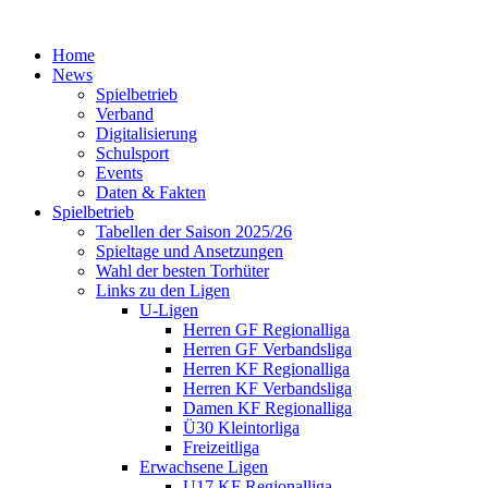
Home
News
Spielbetrieb
Verband
Digitalisierung
Schulsport
Events
Daten & Fakten
Spielbetrieb
Tabellen der Saison 2025/26
Spieltage und Ansetzungen
Wahl der besten Torhüter
Links zu den Ligen
U-Ligen
Herren GF Regionalliga
Herren GF Verbandsliga
Herren KF Regionalliga
Herren KF Verbandsliga
Damen KF Regionalliga
Ü30 Kleintorliga
Freizeitliga
Erwachsene Ligen
U17 KF Regionalliga