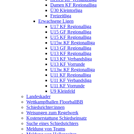
Damen KF Regionalliga
Ü30 Kleintorliga
Freizeitliga
Erwachsene Ligen
U17 KF Regionalliga
U15 GF Regionalliga
U15 KF Regionalliga
U15w KF Regionalliga
U13 GF Regionalliga
U13 KF Regionalliga
U13 KF Verbandsliga
U13 KF Vorrunde
U13w KF Regionalliga
U11 KF Regionalliga
U11 KF Verbandsliga
U11 KF Vorrunde
U9 Kleinfeld
Landeskader
Wettkampfhallen FloorballBB
Schiedsrichter:innen
Weisungen zum Regelwerk
Kostenerstattung Schiedseinsatz
Suche eines Schiedsrichters
Meldung von Teams