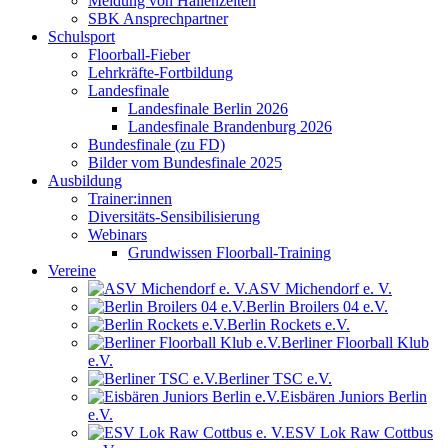
Meldung von Hallenzeiten
SBK Ansprechpartner
Schulsport
Floorball-Fieber
Lehrkräfte-Fortbildung
Landesfinale
Landesfinale Berlin 2026
Landesfinale Brandenburg 2026
Bundesfinale (zu FD)
Bilder vom Bundesfinale 2025
Ausbildung
Trainer:innen
Diversitäts-Sensibilisierung
Webinars
Grundwissen Floorball-Training
Vereine
ASV Michendorf e. V.
Berlin Broilers 04 e.V.
Berlin Rockets e.V.
Berliner Floorball Klub
e.V.
Berliner TSC e.V.
Eisbären Juniors Berlin
e.V.
ESV Lok Raw Cottbus