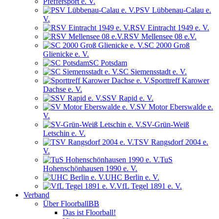
Pfeffersport e. V.
PSV Lübbenau-Calau e.
V.
RSV Eintracht 1949 e. V.
RSV Mellensee 08 e.V.
SC 2000 Groß
Glienicke e. V.
SC Potsdam
SC Siemensstadt e. V.
Sporttreff Karower
Dachse e. V.
SSV Rapid e. V.
SV Motor Eberswalde e.
V.
SV-Grün-Weiß
Letschin e. V.
TSV Rangsdorf 2004 e.
V.
TuS
Hohenschönhausen 1990 e. V.
UHC Berlin e. V.
VfL Tegel 1891 e. V.
Verband
Über FloorballBB
Das ist Floorball!