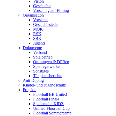
Vision
Geschichte
Vorschlag auf Ehrung
Organisation
Vorstand
Geschäftsstelle
MÖK
RSK
SBK
Jugend
Dokumente
Verband
Spielbetrieb
Ordnungen & DFBen
Spielregelwerke
Sonstiges
Tätigkeitsberichte
Anti-Doping
Kinder- und Jugendschutz
Projekte
Floorball BB United
Floorball Final4
Spielemobil KIDZ
Unified Floorball-Cup
Floorball Sommercamp