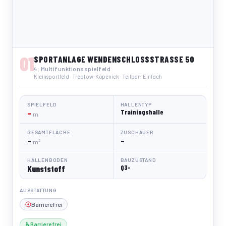
01
SPORTANLAGE WENDENSCHLOSSSTRASSE 50
4: Multifunktionsspielfeld
Kleinsportfeld · Treptow-Köpenick · Teilbar: Einfach
SPIELFELD
HALLENTYP
–
Trainingshalle
m
GESAMTFLÄCHE
ZUSCHAUER
–
–
m²
HALLENBODEN
BAUZUSTAND
Kunststoff
Q3-
AUSSTATTUNG
Barrierefrei
♿ Barrierefrei