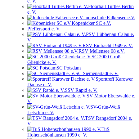
e. V.
Floorball Turtles Berlin
e. V.
Judoschule Falkensee e.V.
Köpenicker SC e.V.
Pfeffersport e. V.
PSV Lübbenau-Calau e.
V.
RSV Eintracht 1949 e. V.
RSV Mellensee 08 e.V.
SC 2000 Groß
Glienicke e. V.
SC Potsdam
SC Siemensstadt e. V.
Sporttreff Karower
Dachse e. V.
SSV Rapid e. V.
SV Motor Eberswalde e.
V.
SV-Grün-Weiß
Letschin e. V.
TSV Rangsdorf 2004 e.
V.
TuS
Hohenschönhausen 1990 e. V.