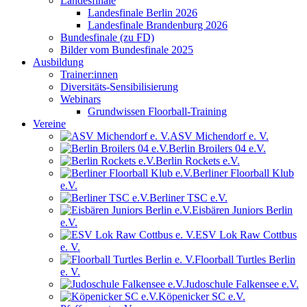
Landesfinale
Landesfinale Berlin 2026
Landesfinale Brandenburg 2026
Bundesfinale (zu FD)
Bilder vom Bundesfinale 2025
Ausbildung
Trainer:innen
Diversitäts-Sensibilisierung
Webinars
Grundwissen Floorball-Training
Vereine
ASV Michendorf e. V.
Berlin Broilers 04 e.V.
Berlin Rockets e.V.
Berliner Floorball Klub
e.V.
Berliner TSC e.V.
Eisbären Juniors Berlin
e.V.
ESV Lok Raw Cottbus
e. V.
Floorball Turtles Berlin
e. V.
Judoschule Falkensee e.V.
Köpenicker SC e.V.