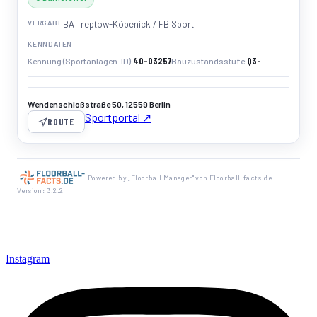
VERGABE
BA Treptow-Köpenick / FB Sport
KENNDATEN
40-03257
Q3-
Kennung (Sportanlagen-ID)
Bauzustandsstufe
Wendenschloßstraße 50, 12559 Berlin
Sportportal ↗
ROUTE
Powered by „Floorball Manager" von Floorball-facts.de
Version: 3.2.2
Instagram