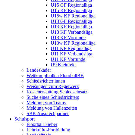
U15 GF Regionalliga
U15 KF Regionalliga
U15w KF Regionalliga
U13 GF Regionalliga
U13 KF Regionalliga
U13 KF Verbandsliga
U13 KF Vorrunde
U13w KF Regionalliga
U11 KF Regionalliga
U11 KF Verbandsliga
U11 KF Vorrunde
U9 Kleinfeld
Landeskader
Wettkampfhallen FloorballBB
Schiedsrichter:innen
Weisungen zum Regelwerk
Kostenerstattung Schiedseinsatz
Suche eines Schiedsrichters
Meldung von Teams
Meldung von Hallenzeiten
SBK Ansprechpartner
Schulsport
Floorball-Fieber
Lehrkräfte-Fortbildung