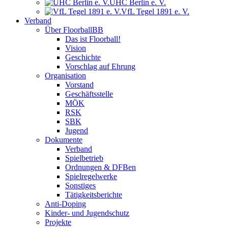
UHC Berlin e. V.
VfL Tegel 1891 e. V.
Verband
Über FloorballBB
Das ist Floorball!
Vision
Geschichte
Vorschlag auf Ehrung
Organisation
Vorstand
Geschäftsstelle
MÖK
RSK
SBK
Jugend
Dokumente
Verband
Spielbetrieb
Ordnungen & DFBen
Spielregelwerke
Sonstiges
Tätigkeitsberichte
Anti-Doping
Kinder- und Jugendschutz
Projekte