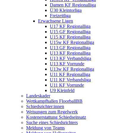
Damen KF Regionalliga
Ü30 Kleintorliga
Freizeitliga
Erwachsene Ligen
U17 KF Regionalliga
U15 GF Regionalliga
U15 KF Regionalliga
U15w KF Regionalliga
U13 GF Regionalliga
U13 KF Regionalliga
U13 KF Verbandsliga
U13 KF Vorrunde
U13w KF Regionalliga
U11 KF Regionalliga
U11 KF Verbandsliga
U11 KF Vorrunde
U9 Kleinfeld
Landeskader
Wettkampfhallen FloorballBB
Schiedsrichter:innen
Weisungen zum Regelwerk
Kostenerstattung Schiedseinsatz
Suche eines Schiedsrichters
Meldung von Teams