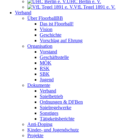
UHC Berlin e. V.
VfL Tegel 1891 e. V.
Verband
Über FloorballBB
Das ist Floorball!
Vision
Geschichte
Vorschlag auf Ehrung
Organisation
Vorstand
Geschäftsstelle
MÖK
RSK
SBK
Jugend
Dokumente
Verband
Spielbetrieb
Ordnungen & DFBen
Spielregelwerke
Sonstiges
Tätigkeitsberichte
Anti-Doping
Kinder- und Jugendschutz
Projekte