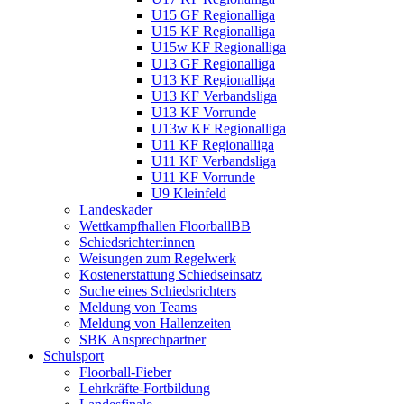
U15 GF Regionalliga
U15 KF Regionalliga
U15w KF Regionalliga
U13 GF Regionalliga
U13 KF Regionalliga
U13 KF Verbandsliga
U13 KF Vorrunde
U13w KF Regionalliga
U11 KF Regionalliga
U11 KF Verbandsliga
U11 KF Vorrunde
U9 Kleinfeld
Landeskader
Wettkampfhallen FloorballBB
Schiedsrichter:innen
Weisungen zum Regelwerk
Kostenerstattung Schiedseinsatz
Suche eines Schiedsrichters
Meldung von Teams
Meldung von Hallenzeiten
SBK Ansprechpartner
Schulsport
Floorball-Fieber
Lehrkräfte-Fortbildung