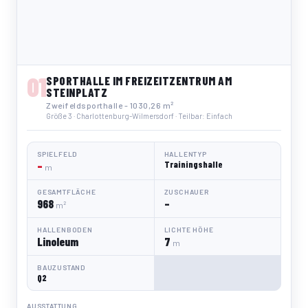
01
SPORTHALLE IM FREIZEITZENTRUM AM
STEINPLATZ
Zweifeldsporthalle - 1030,26 m²
Größe 3 · Charlottenburg-Wilmersdorf · Teilbar: Einfach
SPIELFELD
HALLENTYP
–
Trainingshalle
m
GESAMTFLÄCHE
ZUSCHAUER
968
–
m²
HALLENBODEN
LICHTE HÖHE
Linoleum
7
m
BAUZUSTAND
Q2
AUSSTATTUNG