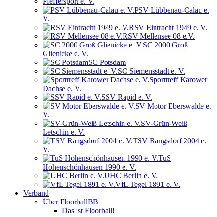
Pfeffersport e. V.
PSV Lübbenau-Calau e.
V.
RSV Eintracht 1949 e. V.
RSV Mellensee 08 e.V.
SC 2000 Groß
Glienicke e. V.
SC Potsdam
SC Siemensstadt e. V.
Sporttreff Karower
Dachse e. V.
SSV Rapid e. V.
SV Motor Eberswalde e.
V.
SV-Grün-Weiß
Letschin e. V.
TSV Rangsdorf 2004 e.
V.
TuS
Hohenschönhausen 1990 e. V.
UHC Berlin e. V.
VfL Tegel 1891 e. V.
Verband
Über FloorballBB
Das ist Floorball!