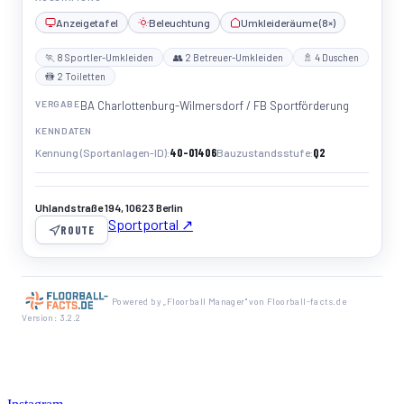
Anzeigetafel
Beleuchtung
Umkleideräume (8×)
🏃 8 Sportler-Umkleiden
👥 2 Betreuer-Umkleiden
🚿 4 Duschen
🚻 2 Toiletten
VERGABE
BA Charlottenburg-Wilmersdorf / FB Sportförderung
KENNDATEN
40-01406
Q2
Kennung (Sportanlagen-ID)
Bauzustandsstufe
Uhlandstraße 194, 10623 Berlin
Sportportal ↗
ROUTE
Powered by „Floorball Manager" von Floorball-facts.de
Version: 3.2.2