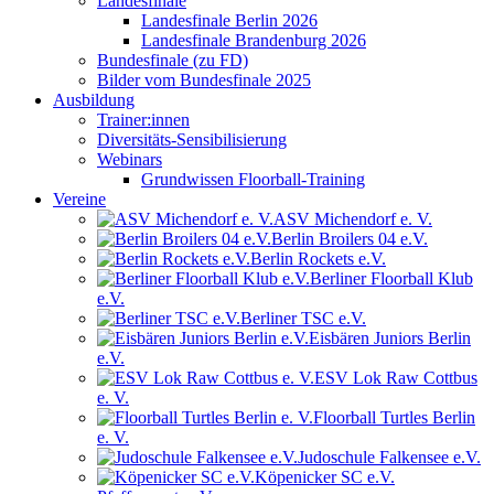
Landesfinale
Landesfinale Berlin 2026
Landesfinale Brandenburg 2026
Bundesfinale (zu FD)
Bilder vom Bundesfinale 2025
Ausbildung
Trainer:innen
Diversitäts-Sensibilisierung
Webinars
Grundwissen Floorball-Training
Vereine
ASV Michendorf e. V.
Berlin Broilers 04 e.V.
Berlin Rockets e.V.
Berliner Floorball Klub
e.V.
Berliner TSC e.V.
Eisbären Juniors Berlin
e.V.
ESV Lok Raw Cottbus
e. V.
Floorball Turtles Berlin
e. V.
Judoschule Falkensee e.V.
Köpenicker SC e.V.