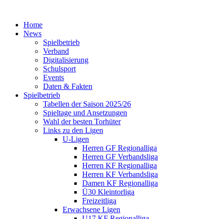
Home
News
Spielbetrieb
Verband
Digitalisierung
Schulsport
Events
Daten & Fakten
Spielbetrieb
Tabellen der Saison 2025/26
Spieltage und Ansetzungen
Wahl der besten Torhüter
Links zu den Ligen
U-Ligen
Herren GF Regionalliga
Herren GF Verbandsliga
Herren KF Regionalliga
Herren KF Verbandsliga
Damen KF Regionalliga
Ü30 Kleintorliga
Freizeitliga
Erwachsene Ligen
U17 KF Regionalliga