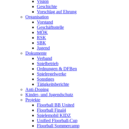
Vision
Geschichte
Vorschlag auf Ehrung
Organisation
Vorstand
Geschäftsstelle
MÖK
RSK
SBK
Jugend
Dokumente
Verband
Spielbetrieb
Ordnungen & DFBen
Spielregelwerke
Sonstiges
Tätigkeitsberichte
Anti-Doping
Kinder- und Jugendschutz
Projekte
Floorball BB United
Floorball Final4
Spielemobil KIDZ
Unified Floorball-Cup
Floorball Sommercamp