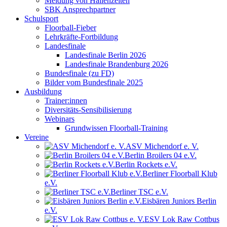
Meldung von Hallenzeiten
SBK Ansprechpartner
Schulsport
Floorball-Fieber
Lehrkräfte-Fortbildung
Landesfinale
Landesfinale Berlin 2026
Landesfinale Brandenburg 2026
Bundesfinale (zu FD)
Bilder vom Bundesfinale 2025
Ausbildung
Trainer:innen
Diversitäts-Sensibilisierung
Webinars
Grundwissen Floorball-Training
Vereine
ASV Michendorf e. V.
Berlin Broilers 04 e.V.
Berlin Rockets e.V.
Berliner Floorball Klub
e.V.
Berliner TSC e.V.
Eisbären Juniors Berlin
e.V.
ESV Lok Raw Cottbus