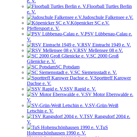
e. V.
Floorball Turtles Berlin
e. V.
Judoschule Falkensee e.V.
Köpenicker SC e.V.
Pfeffersport e. V.
PSV Lübbenau-Calau e.
V.
RSV Eintracht 1949 e. V.
RSV Mellensee 08 e.V.
SC 2000 Groß
Glienicke e. V.
SC Potsdam
SC Siemensstadt e. V.
Sporttreff Karower
Dachse e. V.
SSV Rapid e. V.
SV Motor Eberswalde e.
V.
SV-Grün-Weiß
Letschin e. V.
TSV Rangsdorf 2004 e.
V.
TuS
Hohenschönhausen 1990 e. V.