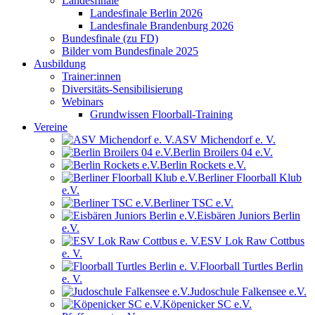
Landesfinale
Landesfinale Berlin 2026
Landesfinale Brandenburg 2026
Bundesfinale (zu FD)
Bilder vom Bundesfinale 2025
Ausbildung
Trainer:innen
Diversitäts-Sensibilisierung
Webinars
Grundwissen Floorball-Training
Vereine
ASV Michendorf e. V.
Berlin Broilers 04 e.V.
Berlin Rockets e.V.
Berliner Floorball Klub
e.V.
Berliner TSC e.V.
Eisbären Juniors Berlin
e.V.
ESV Lok Raw Cottbus
e. V.
Floorball Turtles Berlin
e. V.
Judoschule Falkensee e.V.
Köpenicker SC e.V.