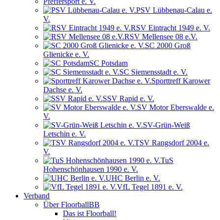
Pfeffersport e. V.
PSV Lübbenau-Calau e.
V.
RSV Eintracht 1949 e. V.
RSV Mellensee 08 e.V.
SC 2000 Groß
Glienicke e. V.
SC Potsdam
SC Siemensstadt e. V.
Sporttreff Karower
Dachse e. V.
SSV Rapid e. V.
SV Motor Eberswalde e.
V.
SV-Grün-Weiß
Letschin e. V.
TSV Rangsdorf 2004 e.
V.
TuS
Hohenschönhausen 1990 e. V.
UHC Berlin e. V.
VfL Tegel 1891 e. V.
Verband
Über FloorballBB
Das ist Floorball!