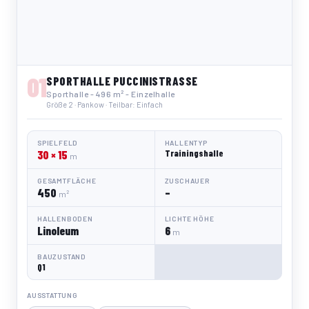
01
SPORTHALLE PUCCINISTRASSE
Sporthalle - 496 m² - Einzelhalle
Größe 2 · Pankow · Teilbar: Einfach
SPIELFELD
HALLENTYP
30 × 15
Trainingshalle
m
GESAMTFLÄCHE
ZUSCHAUER
450
–
m²
HALLENBODEN
LICHTE HÖHE
Linoleum
6
m
BAUZUSTAND
Q1
AUSSTATTUNG