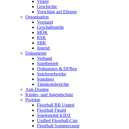
Vision
Geschichte
Vorschlag auf Ehrung
Organisation
Vorstand
Geschäftsstelle
MÖK
RSK
SBK
Jugend
Dokumente
Verband
Spielbetrieb
Ordnungen & DFBen
Spielregelwerke
Sonstiges
Tätigkeitsberichte
Anti-Doping
Kinder- und Jugendschutz
Projekte
Floorball BB United
Floorball Final4
Spielemobil KIDZ
Unified Floorball-Cup
Floorball Sommercamp