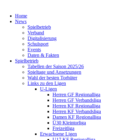
Home
News
Spielbetrieb
Verband
Digitalisierung
Schulsport
Events
Daten & Fakten
Spielbetrieb
Tabellen der Saison 2025/26
Spieltage und Ansetzungen
Wahl der besten Torhüter
Links zu den Ligen
U-Ligen
Herren GF Regionalliga
Herren GF Verbandsliga
Herren KF Regionalliga
Herren KF Verbandsliga
Damen KF Regionalliga
Ü30 Kleintorliga
Freizeitliga
Erwachsene Ligen
U17 KF Regionalliga