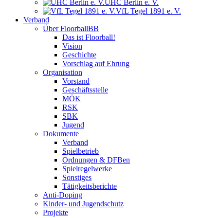
UHC Berlin e. V.
VfL Tegel 1891 e. V.
Verband
Über FloorballBB
Das ist Floorball!
Vision
Geschichte
Vorschlag auf Ehrung
Organisation
Vorstand
Geschäftsstelle
MÖK
RSK
SBK
Jugend
Dokumente
Verband
Spielbetrieb
Ordnungen & DFBen
Spielregelwerke
Sonstiges
Tätigkeitsberichte
Anti-Doping
Kinder- und Jugendschutz
Projekte