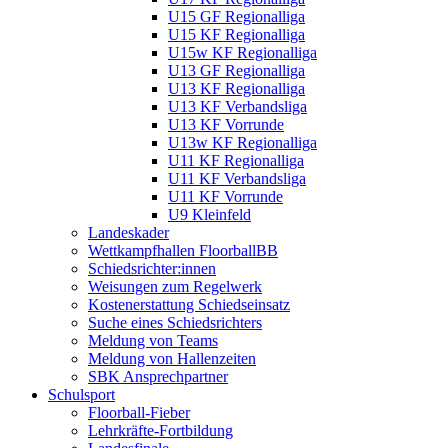
U15 GF Regionalliga
U15 KF Regionalliga
U15w KF Regionalliga
U13 GF Regionalliga
U13 KF Regionalliga
U13 KF Verbandsliga
U13 KF Vorrunde
U13w KF Regionalliga
U11 KF Regionalliga
U11 KF Verbandsliga
U11 KF Vorrunde
U9 Kleinfeld
Landeskader
Wettkampfhallen FloorballBB
Schiedsrichter:innen
Weisungen zum Regelwerk
Kostenerstattung Schiedseinsatz
Suche eines Schiedsrichters
Meldung von Teams
Meldung von Hallenzeiten
SBK Ansprechpartner
Schulsport
Floorball-Fieber
Lehrkräfte-Fortbildung