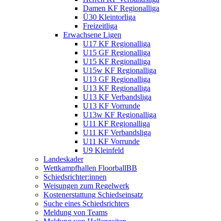
Damen KF Regionalliga
Ü30 Kleintorliga
Freizeitliga
Erwachsene Ligen
U17 KF Regionalliga
U15 GF Regionalliga
U15 KF Regionalliga
U15w KF Regionalliga
U13 GF Regionalliga
U13 KF Regionalliga
U13 KF Verbandsliga
U13 KF Vorrunde
U13w KF Regionalliga
U11 KF Regionalliga
U11 KF Verbandsliga
U11 KF Vorrunde
U9 Kleinfeld
Landeskader
Wettkampfhallen FloorballBB
Schiedsrichter:innen
Weisungen zum Regelwerk
Kostenerstattung Schiedseinsatz
Suche eines Schiedsrichters
Meldung von Teams