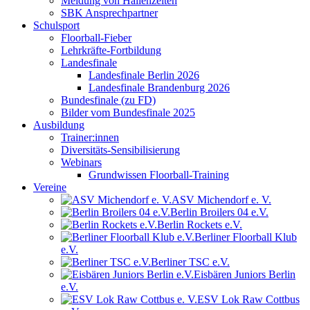
Meldung von Hallenzeiten
SBK Ansprechpartner
Schulsport
Floorball-Fieber
Lehrkräfte-Fortbildung
Landesfinale
Landesfinale Berlin 2026
Landesfinale Brandenburg 2026
Bundesfinale (zu FD)
Bilder vom Bundesfinale 2025
Ausbildung
Trainer:innen
Diversitäts-Sensibilisierung
Webinars
Grundwissen Floorball-Training
Vereine
ASV Michendorf e. V.
Berlin Broilers 04 e.V.
Berlin Rockets e.V.
Berliner Floorball Klub
e.V.
Berliner TSC e.V.
Eisbären Juniors Berlin
e.V.
ESV Lok Raw Cottbus