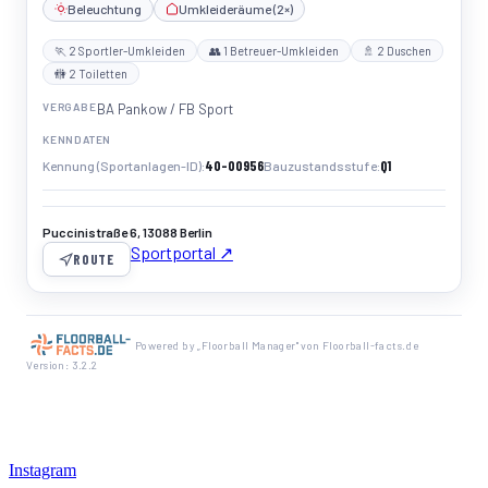
Beleuchtung
Umkleideräume (2×)
🏃 2 Sportler-Umkleiden
👥 1 Betreuer-Umkleiden
🚿 2 Duschen
🚻 2 Toiletten
VERGABE
BA Pankow / FB Sport
KENNDATEN
40-00956
Q1
Kennung (Sportanlagen-ID)
Bauzustandsstufe
Puccinistraße 6, 13088 Berlin
Sportportal ↗
ROUTE
Powered by „Floorball Manager" von Floorball-facts.de
Version: 3.2.2
Instagram