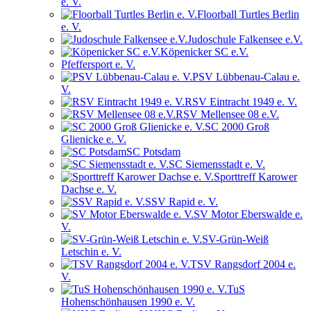
e. V.
Floorball Turtles Berlin
e. V.
Judoschule Falkensee e.V.
Köpenicker SC e.V.
Pfeffersport e. V.
PSV Lübbenau-Calau e.
V.
RSV Eintracht 1949 e. V.
RSV Mellensee 08 e.V.
SC 2000 Groß
Glienicke e. V.
SC Potsdam
SC Siemensstadt e. V.
Sporttreff Karower
Dachse e. V.
SSV Rapid e. V.
SV Motor Eberswalde e.
V.
SV-Grün-Weiß
Letschin e. V.
TSV Rangsdorf 2004 e.
V.
TuS
Hohenschönhausen 1990 e. V.