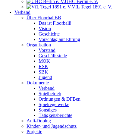
UHC Berlin e. V.
VfL Tegel 1891 e. V.
Verband
Über FloorballBB
Das ist Floorball!
Vision
Geschichte
Vorschlag auf Ehrung
Organisation
Vorstand
Geschäftsstelle
MÖK
RSK
SBK
Jugend
Dokumente
Verband
Spielbetrieb
Ordnungen & DFBen
Spielregelwerke
Sonstiges
Tätigkeitsberichte
Anti-Doping
Kinder- und Jugendschutz
Projekte