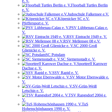
e. V.
Floorball Turtles Berlin
e. V.
Judoschule Falkensee e.V.
Köpenicker SC e.V.
Pfeffersport e. V.
PSV Lübbenau-Calau e.
V.
RSV Eintracht 1949 e. V.
RSV Mellensee 08 e.V.
SC 2000 Groß
Glienicke e. V.
SC Potsdam
SC Siemensstadt e. V.
Sporttreff Karower
Dachse e. V.
SSV Rapid e. V.
SV Motor Eberswalde e.
V.
SV-Grün-Weiß
Letschin e. V.
TSV Rangsdorf 2004 e.
V.
TuS
Hohenschönhausen 1990 e. V.