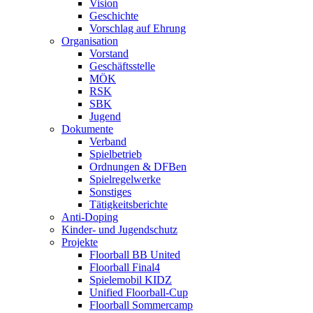
Vision
Geschichte
Vorschlag auf Ehrung
Organisation
Vorstand
Geschäftsstelle
MÖK
RSK
SBK
Jugend
Dokumente
Verband
Spielbetrieb
Ordnungen & DFBen
Spielregelwerke
Sonstiges
Tätigkeitsberichte
Anti-Doping
Kinder- und Jugendschutz
Projekte
Floorball BB United
Floorball Final4
Spielemobil KIDZ
Unified Floorball-Cup
Floorball Sommercamp