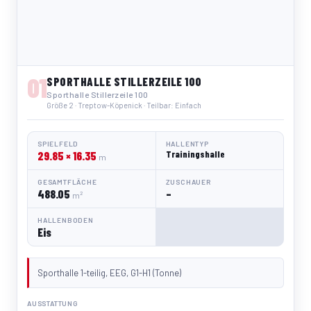
01
SPORTHALLE STILLERZEILE 100
Sporthalle Stillerzeile 100
Größe 2 · Treptow-Köpenick · Teilbar: Einfach
SPIELFELD
HALLENTYP
29.85 × 16.35
Trainingshalle
m
GESAMTFLÄCHE
ZUSCHAUER
488.05
–
m²
HALLENBODEN
Eis
Sporthalle 1-teilig, EEG, G1-H1 (Tonne)
AUSSTATTUNG