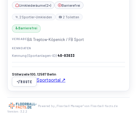
Umkleideräume (2×)
Barrierefrei
🏃 2 Sportler-Umkleiden
🚻 2 Toiletten
♿ Barrierefrei
VERGABE
BA Treptow-Köpenick / FB Sport
KENNDATEN
40-03033
Kennung (Sportanlagen-ID)
Stillerzeile 100, 12587 Berlin
Sportportal ↗
ROUTE
Powered by „Floorball Manager" von Floorball-facts.de
Version: 3.2.2