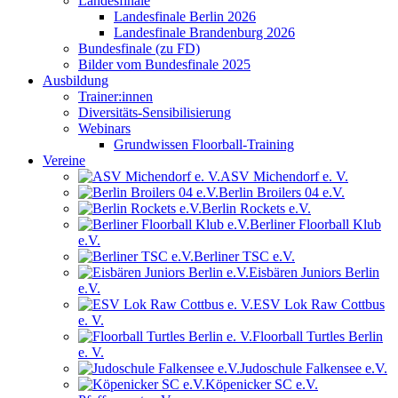
Landesfinale
Landesfinale Berlin 2026
Landesfinale Brandenburg 2026
Bundesfinale (zu FD)
Bilder vom Bundesfinale 2025
Ausbildung
Trainer:innen
Diversitäts-Sensibilisierung
Webinars
Grundwissen Floorball-Training
Vereine
ASV Michendorf e. V.
Berlin Broilers 04 e.V.
Berlin Rockets e.V.
Berliner Floorball Klub
e.V.
Berliner TSC e.V.
Eisbären Juniors Berlin
e.V.
ESV Lok Raw Cottbus
e. V.
Floorball Turtles Berlin
e. V.
Judoschule Falkensee e.V.
Köpenicker SC e.V.