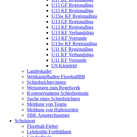
U15 GF Regionalliga
U15 KF Regionalliga
U15w KF Regionalliga
U13 GF Regionalliga
U13 KF Regionalliga
U13 KF Verbandsliga
U13 KF Vorrunde
U13w KF Regionalliga
U11 KF Regionalliga
U11 KF Verbandsliga
U11 KF Vorrunde
U9 Kleinfeld
Landeskader
Wettkampfhallen FloorballBB
Schiedsrichter:innen
Weisungen zum Regelwerk
Kostenerstattung Schiedseinsatz
Suche eines Schiedsrichters
Meldung von Teams
Meldung von Hallenzeiten
SBK Ansprechpartner
Schulsport
Floorball-Fieber
Lehrkräfte-Fortbildung