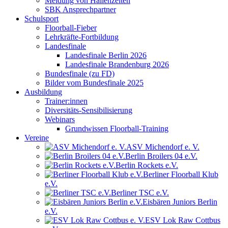
Meldung von Hallenzeiten
SBK Ansprechpartner
Schulsport
Floorball-Fieber
Lehrkräfte-Fortbildung
Landesfinale
Landesfinale Berlin 2026
Landesfinale Brandenburg 2026
Bundesfinale (zu FD)
Bilder vom Bundesfinale 2025
Ausbildung
Trainer:innen
Diversitäts-Sensibilisierung
Webinars
Grundwissen Floorball-Training
Vereine
ASV Michendorf e. V.
Berlin Broilers 04 e.V.
Berlin Rockets e.V.
Berliner Floorball Klub
e.V.
Berliner TSC e.V.
Eisbären Juniors Berlin
e.V.
ESV Lok Raw Cottbus