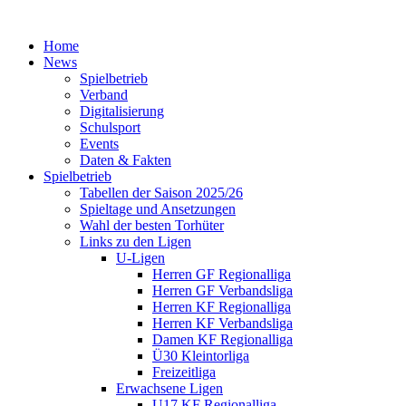
Home
News
Spielbetrieb
Verband
Digitalisierung
Schulsport
Events
Daten & Fakten
Spielbetrieb
Tabellen der Saison 2025/26
Spieltage und Ansetzungen
Wahl der besten Torhüter
Links zu den Ligen
U-Ligen
Herren GF Regionalliga
Herren GF Verbandsliga
Herren KF Regionalliga
Herren KF Verbandsliga
Damen KF Regionalliga
Ü30 Kleintorliga
Freizeitliga
Erwachsene Ligen
U17 KF Regionalliga