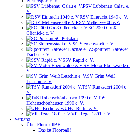
Pfeffersport e. V.
PSV Lübbenau-Calau e.
V.
RSV Eintracht 1949 e. V.
RSV Mellensee 08 e.V.
SC 2000 Groß
Glienicke e. V.
SC Potsdam
SC Siemensstadt e. V.
Sporttreff Karower
Dachse e. V.
SSV Rapid e. V.
SV Motor Eberswalde e.
V.
SV-Grün-Weiß
Letschin e. V.
TSV Rangsdorf 2004 e.
V.
TuS
Hohenschönhausen 1990 e. V.
UHC Berlin e. V.
VfL Tegel 1891 e. V.
Verband
Über FloorballBB
Das ist Floorball!