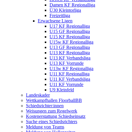
Damen KF Regionalliga
Ü30 Kleintorliga
Freizeitliga
Erwachsene Ligen
U17 KF Regionalliga
U15 GF Regionalliga
U15 KF Regionalliga
U15w KF Regionalliga
U13 GF Regionalliga
U13 KF Regionalliga
U13 KF Verbandsliga
U13 KF Vorrunde
U13w KF Regionalliga
U11 KF Regionalliga
U11 KF Verbandsliga
U11 KF Vorrunde
U9 Kleinfeld
Landeskader
Wettkampfhallen FloorballBB
Schiedsrichter:innen
Weisungen zum Regelwerk
Kostenerstattung Schiedseinsatz
Suche eines Schiedsrichters
Meldung von Teams