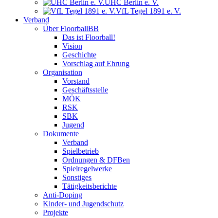
UHC Berlin e. V.
VfL Tegel 1891 e. V.
Verband
Über FloorballBB
Das ist Floorball!
Vision
Geschichte
Vorschlag auf Ehrung
Organisation
Vorstand
Geschäftsstelle
MÖK
RSK
SBK
Jugend
Dokumente
Verband
Spielbetrieb
Ordnungen & DFBen
Spielregelwerke
Sonstiges
Tätigkeitsberichte
Anti-Doping
Kinder- und Jugendschutz
Projekte