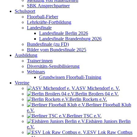
Meldung von Hallenzeiten
SBK Ansprechpartner
Schulsport
Floorball-Fieber
Lehrkräfte-Fortbildung
Landesfinale
Landesfinale Berlin 2026
Landesfinale Brandenburg 2026
Bundesfinale (zu FD)
Bilder vom Bundesfinale 2025
Ausbildung
Trainer:innen
Diversitäts-Sensibilisierung
Webinars
Grundwissen Floorball-Training
Vereine
ASV Michendorf e. V.
Berlin Broilers 04 e.V.
Berlin Rockets e.V.
Berliner Floorball Klub
e.V.
Berliner TSC e.V.
Eisbären Juniors Berlin
e.V.
ESV Lok Raw Cottbus