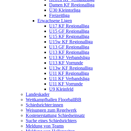
Damen KF Regionalliga
Ü30 Kleintorliga
Freizeitliga
Erwachsene Ligen
U17 KF Regionalliga
U15 GF Regionalliga
U15 KF Regionalliga
U15w KF Regionalliga
U13 GF Regionalliga
U13 KF Regionalliga
U13 KF Verbandsliga
U13 KF Vorrunde
U13w KF Regionalliga
U11 KF Regionalliga
U11 KF Verbandsliga
U11 KF Vorrunde
U9 Kleinfeld
Landeskader
Wettkampfhallen FloorballBB
Schiedsrichter:innen
Weisungen zum Regelwerk
Kostenerstattung Schiedseinsatz
Suche eines Schiedsrichters
Meldung von Teams