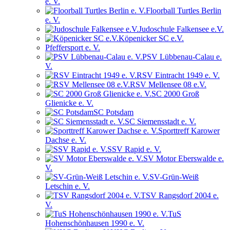
e. V.
Floorball Turtles Berlin
e. V.
Judoschule Falkensee e.V.
Köpenicker SC e.V.
Pfeffersport e. V.
PSV Lübbenau-Calau e.
V.
RSV Eintracht 1949 e. V.
RSV Mellensee 08 e.V.
SC 2000 Groß
Glienicke e. V.
SC Potsdam
SC Siemensstadt e. V.
Sporttreff Karower
Dachse e. V.
SSV Rapid e. V.
SV Motor Eberswalde e.
V.
SV-Grün-Weiß
Letschin e. V.
TSV Rangsdorf 2004 e.
V.
TuS
Hohenschönhausen 1990 e. V.