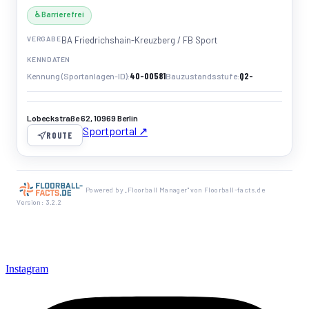
♿ Barrierefrei
VERGABE
BA Friedrichshain-Kreuzberg / FB Sport
KENNDATEN
40-00581
Q2-
Kennung (Sportanlagen-ID)
Bauzustandsstufe
Lobeckstraße 62, 10969 Berlin
Sportportal ↗
ROUTE
Powered by „Floorball Manager" von Floorball-facts.de
Version: 3.2.2
Instagram