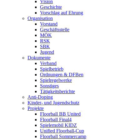
Vision
Geschichte
Vorschlag auf Ehrung
Organisation
Vorstand
Geschäftsstelle
MÖK
RSK
SBK
Jugend
Dokumente
Verband
Spielbetrieb
Ordnungen & DFBen
Spielregelwerke
Sonstiges
Tätigkeitsberichte
Anti-Doping
Kinder- und Jugendschutz
Projekte
Floorball BB United
Floorball Final4
Spielemobil KIDZ
Unified Floorball-Cup
Floorball Sommercamp