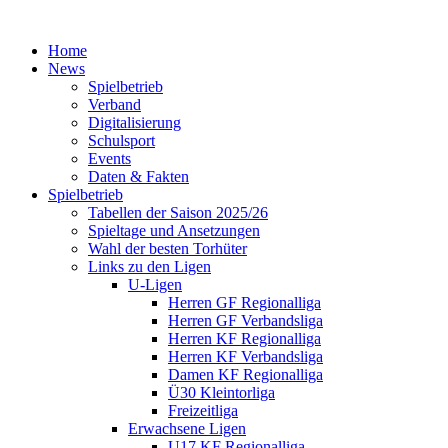
Home
News
Spielbetrieb
Verband
Digitalisierung
Schulsport
Events
Daten & Fakten
Spielbetrieb
Tabellen der Saison 2025/26
Spieltage und Ansetzungen
Wahl der besten Torhüter
Links zu den Ligen
U-Ligen
Herren GF Regionalliga
Herren GF Verbandsliga
Herren KF Regionalliga
Herren KF Verbandsliga
Damen KF Regionalliga
Ü30 Kleintorliga
Freizeitliga
Erwachsene Ligen
U17 KF Regionalliga