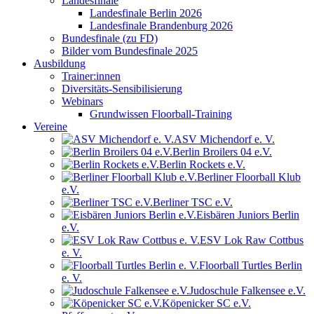
Landesfinale
Landesfinale Berlin 2026
Landesfinale Brandenburg 2026
Bundesfinale (zu FD)
Bilder vom Bundesfinale 2025
Ausbildung
Trainer:innen
Diversitäts-Sensibilisierung
Webinars
Grundwissen Floorball-Training
Vereine
ASV Michendorf e. V.
Berlin Broilers 04 e.V.
Berlin Rockets e.V.
Berliner Floorball Klub
e.V.
Berliner TSC e.V.
Eisbären Juniors Berlin
e.V.
ESV Lok Raw Cottbus
e. V.
Floorball Turtles Berlin
e. V.
Judoschule Falkensee e.V.
Köpenicker SC e.V.