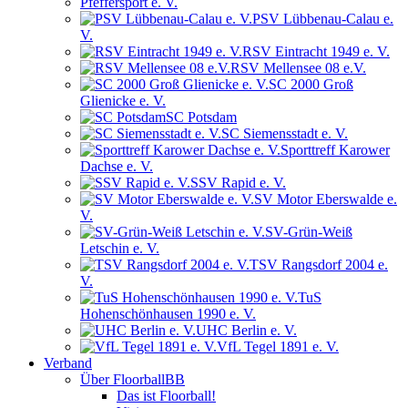
Pfeffersport e. V.
PSV Lübbenau-Calau e.
V.
RSV Eintracht 1949 e. V.
RSV Mellensee 08 e.V.
SC 2000 Groß
Glienicke e. V.
SC Potsdam
SC Siemensstadt e. V.
Sporttreff Karower
Dachse e. V.
SSV Rapid e. V.
SV Motor Eberswalde e.
V.
SV-Grün-Weiß
Letschin e. V.
TSV Rangsdorf 2004 e.
V.
TuS
Hohenschönhausen 1990 e. V.
UHC Berlin e. V.
VfL Tegel 1891 e. V.
Verband
Über FloorballBB
Das ist Floorball!