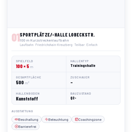
01
SPORTPLÄTZE/-HALLE LOBECKSTR.
100 m Kurzstreckenlaufbahn
Laufbahn · Friedrichshain-Kreuzberg · Teilbar: Einfach
SPIELFELD
HALLENTYP
100 × 5
Trainingshalle
m
GESAMTFLÄCHE
ZUSCHAUER
500
–
m²
HALLENBODEN
BAUZUSTAND
Kunststoff
Q2-
AUSSTATTUNG
Beschallung
Beleuchtung
Coachingzone
Barrierefrei