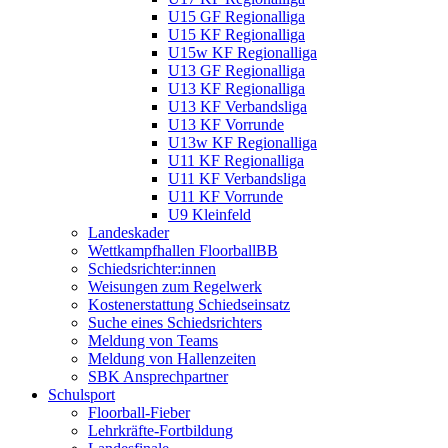
U15 GF Regionalliga
U15 KF Regionalliga
U15w KF Regionalliga
U13 GF Regionalliga
U13 KF Regionalliga
U13 KF Verbandsliga
U13 KF Vorrunde
U13w KF Regionalliga
U11 KF Regionalliga
U11 KF Verbandsliga
U11 KF Vorrunde
U9 Kleinfeld
Landeskader
Wettkampfhallen FloorballBB
Schiedsrichter:innen
Weisungen zum Regelwerk
Kostenerstattung Schiedseinsatz
Suche eines Schiedsrichters
Meldung von Teams
Meldung von Hallenzeiten
SBK Ansprechpartner
Schulsport
Floorball-Fieber
Lehrkräfte-Fortbildung