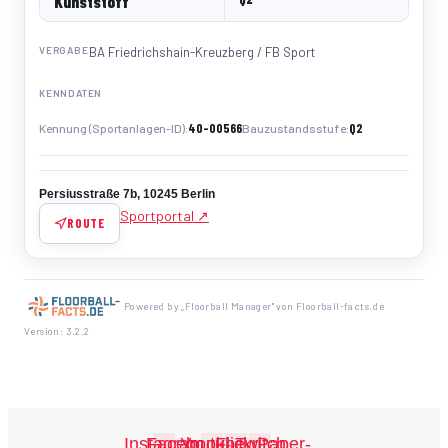
Kunststoff
VERGABE
BA Friedrichshain-Kreuzberg / FB Sport
KENNDATEN
40-00566
Q2
Kennung (Sportanlagen-ID)
Bauzustandsstufe
Persiusstraße 7b, 10245 Berlin
Sportportal ↗
ROUTE
Powered by „Floorball Manager" von Floorball-facts.de
Version: 3.2.2
Instagram
Facebook-
Youtube
Flickr
Twitch
Paper-