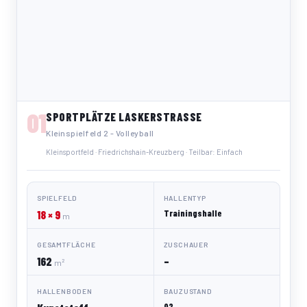
01
SPORTPLÄTZE LASKERSTRASSE
Kleinspielfeld 2 - Volleyball
Kleinsportfeld · Friedrichshain-Kreuzberg · Teilbar: Einfach
SPIELFELD
HALLENTYP
18 × 9
Trainingshalle
m
GESAMTFLÄCHE
ZUSCHAUER
162
–
m²
HALLENBODEN
BAUZUSTAND
Q2