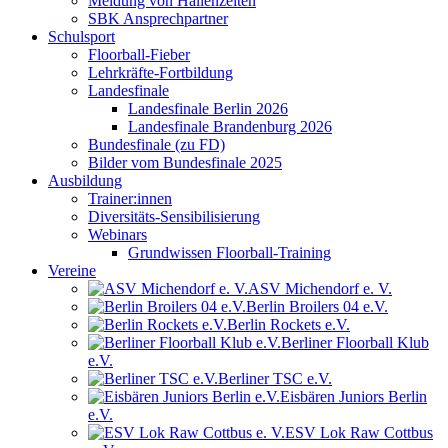
Meldung von Hallenzeiten
SBK Ansprechpartner
Schulsport
Floorball-Fieber
Lehrkräfte-Fortbildung
Landesfinale
Landesfinale Berlin 2026
Landesfinale Brandenburg 2026
Bundesfinale (zu FD)
Bilder vom Bundesfinale 2025
Ausbildung
Trainer:innen
Diversitäts-Sensibilisierung
Webinars
Grundwissen Floorball-Training
Vereine
ASV Michendorf e. V.
Berlin Broilers 04 e.V.
Berlin Rockets e.V.
Berliner Floorball Klub
e.V.
Berliner TSC e.V.
Eisbären Juniors Berlin
e.V.
ESV Lok Raw Cottbus