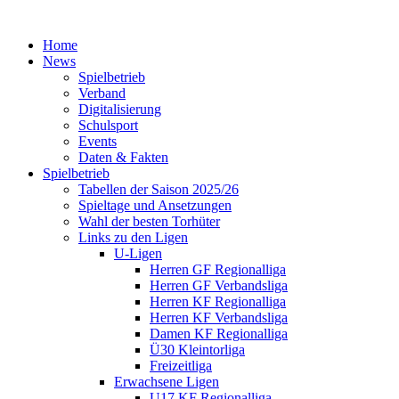
Home
News
Spielbetrieb
Verband
Digitalisierung
Schulsport
Events
Daten & Fakten
Spielbetrieb
Tabellen der Saison 2025/26
Spieltage und Ansetzungen
Wahl der besten Torhüter
Links zu den Ligen
U-Ligen
Herren GF Regionalliga
Herren GF Verbandsliga
Herren KF Regionalliga
Herren KF Verbandsliga
Damen KF Regionalliga
Ü30 Kleintorliga
Freizeitliga
Erwachsene Ligen
U17 KF Regionalliga