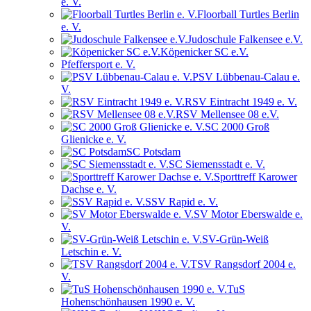
e. V.
Floorball Turtles Berlin
e. V.
Judoschule Falkensee e.V.
Köpenicker SC e.V.
Pfeffersport e. V.
PSV Lübbenau-Calau e.
V.
RSV Eintracht 1949 e. V.
RSV Mellensee 08 e.V.
SC 2000 Groß
Glienicke e. V.
SC Potsdam
SC Siemensstadt e. V.
Sporttreff Karower
Dachse e. V.
SSV Rapid e. V.
SV Motor Eberswalde e.
V.
SV-Grün-Weiß
Letschin e. V.
TSV Rangsdorf 2004 e.
V.
TuS
Hohenschönhausen 1990 e. V.