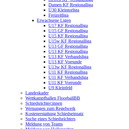
Damen KF Regionalliga
Ü30 Kleintorliga
Freizeitliga
Erwachsene Ligen
U17 KF Regionalliga
U15 GF Regionalliga
U15 KF Regionalliga
U15w KF Regionalliga
U13 GF Regionalliga
U13 KF Regionalliga
U13 KF Verbandsliga
U13 KF Vorrunde
U13w KF Regionalliga
U11 KF Regionalliga
U11 KF Verbandsliga
U11 KF Vorrunde
U9 Kleinfeld
Landeskader
Wettkampfhallen FloorballBB
Schiedsrichter:innen
Weisungen zum Regelwerk
Kostenerstattung Schiedseinsatz
Suche eines Schiedsrichters
Meldung von Teams