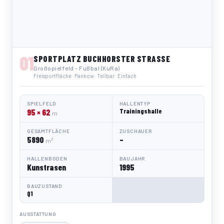
01
SPORTPLATZ BUCHHORSTER STRASSE
Großspielfeld - Fußbal (KuRa)
Freisportfläche · Pankow · Teilbar: Einfach
SPIELFELD
HALLENTYP
95 × 62
Trainingshalle
m
GESAMTFLÄCHE
ZUSCHAUER
5890
–
m²
HALLENBODEN
BAUJAHR
Kunstrasen
1995
BAUZUSTAND
Q1
AUSSTATTUNG