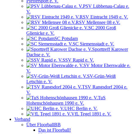
Pfeffersport e. V.
PSV Lübbenau-Calau e.
V.
RSV Eintracht 1949 e. V.
RSV Mellensee 08 e.V.
SC 2000 Groß
Glienicke e. V.
SC Potsdam
SC Siemensstadt e. V.
Sporttreff Karower
Dachse e. V.
SSV Rapid e. V.
SV Motor Eberswalde e.
V.
SV-Grün-Weiß
Letschin e. V.
TSV Rangsdorf 2004 e.
V.
TuS
Hohenschönhausen 1990 e. V.
UHC Berlin e. V.
VfL Tegel 1891 e. V.
Verband
Über FloorballBB
Das ist Floorball!