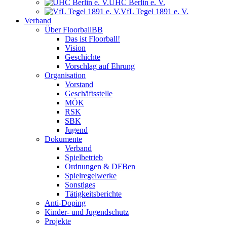
UHC Berlin e. V.
VfL Tegel 1891 e. V.
Verband
Über FloorballBB
Das ist Floorball!
Vision
Geschichte
Vorschlag auf Ehrung
Organisation
Vorstand
Geschäftsstelle
MÖK
RSK
SBK
Jugend
Dokumente
Verband
Spielbetrieb
Ordnungen & DFBen
Spielregelwerke
Sonstiges
Tätigkeitsberichte
Anti-Doping
Kinder- und Jugendschutz
Projekte