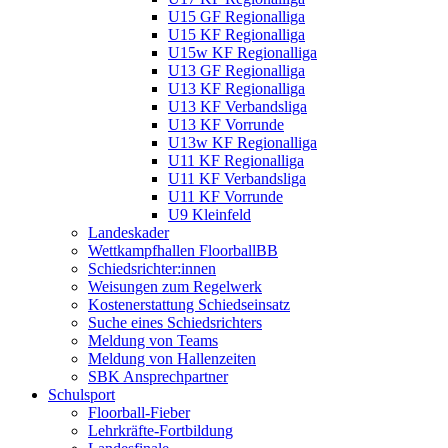
U15 GF Regionalliga
U15 KF Regionalliga
U15w KF Regionalliga
U13 GF Regionalliga
U13 KF Regionalliga
U13 KF Verbandsliga
U13 KF Vorrunde
U13w KF Regionalliga
U11 KF Regionalliga
U11 KF Verbandsliga
U11 KF Vorrunde
U9 Kleinfeld
Landeskader
Wettkampfhallen FloorballBB
Schiedsrichter:innen
Weisungen zum Regelwerk
Kostenerstattung Schiedseinsatz
Suche eines Schiedsrichters
Meldung von Teams
Meldung von Hallenzeiten
SBK Ansprechpartner
Schulsport
Floorball-Fieber
Lehrkräfte-Fortbildung