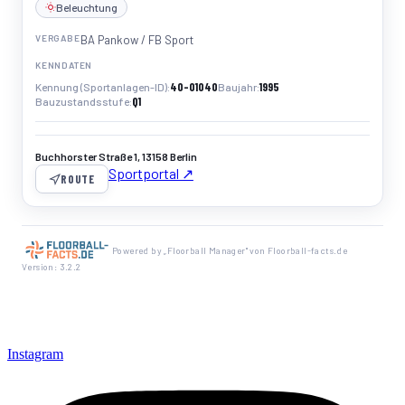
Beleuchtung
VERGABE
BA Pankow / FB Sport
KENNDATEN
40-01040
1995
Kennung (Sportanlagen-ID)
Baujahr
Q1
Bauzustandsstufe
Buchhorster Straße 1, 13158 Berlin
Sportportal ↗
ROUTE
Powered by „Floorball Manager" von Floorball-facts.de
Version: 3.2.2
Instagram