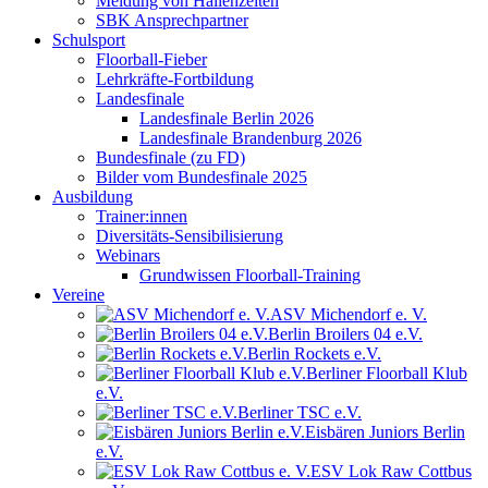
Meldung von Hallenzeiten
SBK Ansprechpartner
Schulsport
Floorball-Fieber
Lehrkräfte-Fortbildung
Landesfinale
Landesfinale Berlin 2026
Landesfinale Brandenburg 2026
Bundesfinale (zu FD)
Bilder vom Bundesfinale 2025
Ausbildung
Trainer:innen
Diversitäts-Sensibilisierung
Webinars
Grundwissen Floorball-Training
Vereine
ASV Michendorf e. V.
Berlin Broilers 04 e.V.
Berlin Rockets e.V.
Berliner Floorball Klub
e.V.
Berliner TSC e.V.
Eisbären Juniors Berlin
e.V.
ESV Lok Raw Cottbus