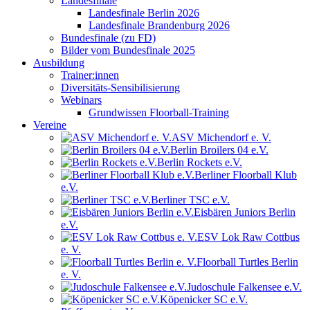
Landesfinale
Landesfinale Berlin 2026
Landesfinale Brandenburg 2026
Bundesfinale (zu FD)
Bilder vom Bundesfinale 2025
Ausbildung
Trainer:innen
Diversitäts-Sensibilisierung
Webinars
Grundwissen Floorball-Training
Vereine
ASV Michendorf e. V.
Berlin Broilers 04 e.V.
Berlin Rockets e.V.
Berliner Floorball Klub
e.V.
Berliner TSC e.V.
Eisbären Juniors Berlin
e.V.
ESV Lok Raw Cottbus
e. V.
Floorball Turtles Berlin
e. V.
Judoschule Falkensee e.V.
Köpenicker SC e.V.