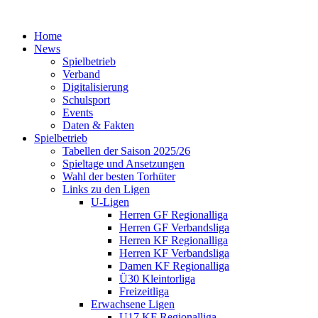
Home
News
Spielbetrieb
Verband
Digitalisierung
Schulsport
Events
Daten & Fakten
Spielbetrieb
Tabellen der Saison 2025/26
Spieltage und Ansetzungen
Wahl der besten Torhüter
Links zu den Ligen
U-Ligen
Herren GF Regionalliga
Herren GF Verbandsliga
Herren KF Regionalliga
Herren KF Verbandsliga
Damen KF Regionalliga
Ü30 Kleintorliga
Freizeitliga
Erwachsene Ligen
U17 KF Regionalliga