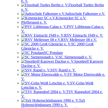
e. V.
Floorball Turtles Berlin
e. V.
Judoschule Falkensee e.V.
Köpenicker SC e.V.
Pfeffersport e. V.
PSV Lübbenau-Calau e.
V.
RSV Eintracht 1949 e. V.
RSV Mellensee 08 e.V.
SC 2000 Groß
Glienicke e. V.
SC Potsdam
SC Siemensstadt e. V.
Sporttreff Karower
Dachse e. V.
SSV Rapid e. V.
SV Motor Eberswalde e.
V.
SV-Grün-Weiß
Letschin e. V.
TSV Rangsdorf 2004 e.
V.
TuS
Hohenschönhausen 1990 e. V.