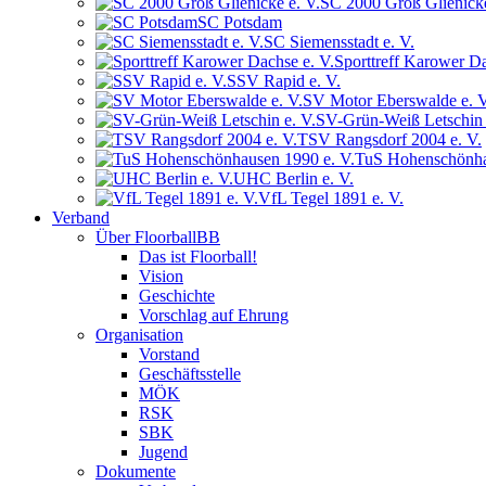
SC 2000 Groß Glienicke
SC Potsdam
SC Siemensstadt e. V.
Sporttreff Karower Da
SSV Rapid e. V.
SV Motor Eberswalde e. V
SV-Grün-Weiß Letschin 
TSV Rangsdorf 2004 e. V.
TuS Hohenschönha
UHC Berlin e. V.
VfL Tegel 1891 e. V.
Verband
Über FloorballBB
Das ist Floorball!
Vision
Geschichte
Vorschlag auf Ehrung
Organisation
Vorstand
Geschäftsstelle
MÖK
RSK
SBK
Jugend
Dokumente