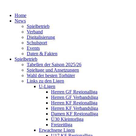
Home
News
Spielbetrieb
Verband
Digitalisierung
Schulsport
Events
Daten & Fakten
Spielbetrieb
Tabellen der Saison 2025/26
Spieltage und Ansetzungen
Wahl der besten Torhüter
Links zu den Ligen
U-Ligen
Herren GF Regionalliga
Herren GF Verbandsliga
Herren KF Regionalliga
Herren KF Verbandsliga
Damen KF Regionalliga
Ü30 Kleintorliga
Freizeitliga
Erwachsene Ligen
U17 KF Regionalliga