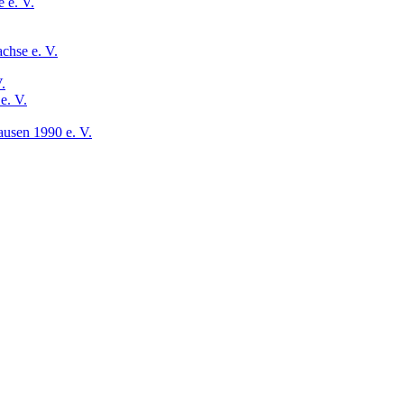
 e. V.
chse e. V.
.
e. V.
usen 1990 e. V.