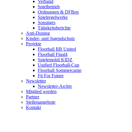
Verband
Spielbetrieb
Ordnungen & DFBen
Spielregelwerke
Sonstiges
Tätigkeitsberichte
Anti-Doping
Kinder- und Jugendschutz
Projekte
Floorball BB United
Floorball Final4
Spielemobil KIDZ
Unified Floorball-Cup
Floorball Sommercamp
Fit For Future
Newsletter
Newsletter-Archiv
Mitglied werden
Partner
Stellenangebote
Kontakt