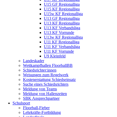
U15 GF Regionalliga
U15 KF Regionalliga
U15w KF Regionalliga
U13 GF Regionalliga
U13 KF Regionalliga
U13 KF Verbandsliga
U13 KF Vorrunde
U13w KF Regionalliga
U11 KF Regionalliga
U11 KF Verbandsliga
U11 KF Vorrunde
U9 Kleinfeld
Landeskader
Wettkampfhallen FloorballBB
Schiedsrichter:innen
Weisungen zum Regelwerk
Kostenerstattung Schiedseinsatz
Suche eines Schiedsrichters
Meldung von Teams
Meldung von Hallenzeiten
SBK Ansprechpartner
Schulsport
Floorball-Fieber
Lehrkräfte-Fortbildung