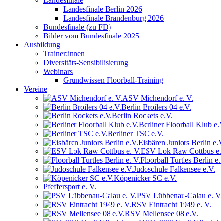
Landesfinale
Landesfinale Berlin 2026
Landesfinale Brandenburg 2026
Bundesfinale (zu FD)
Bilder vom Bundesfinale 2025
Ausbildung
Trainer:innen
Diversitäts-Sensibilisierung
Webinars
Grundwissen Floorball-Training
Vereine
ASV Michendorf e. V.
Berlin Broilers 04 e.V.
Berlin Rockets e.V.
Berliner Floorball Klub e.
Berliner TSC e.V.
Eisbären Juniors Berlin e.
ESV Lok Raw Cottbus e.
Floorball Turtles Berlin e.
Judoschule Falkensee e.V.
Köpenicker SC e.V.
Pfeffersport e. V.
PSV Lübbenau-Calau e. V
RSV Eintracht 1949 e. V.
RSV Mellensee 08 e.V.