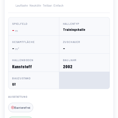
Laufbahn · Neukölln · Teilbar: Einfach
SPIELFELD
HALLENTYP
–
Trainingshalle
m
GESAMTFLÄCHE
ZUSCHAUER
–
–
m²
HALLENBODEN
BAUJAHR
Kunststoff
2002
BAUZUSTAND
Q2
AUSSTATTUNG
Barrierefrei