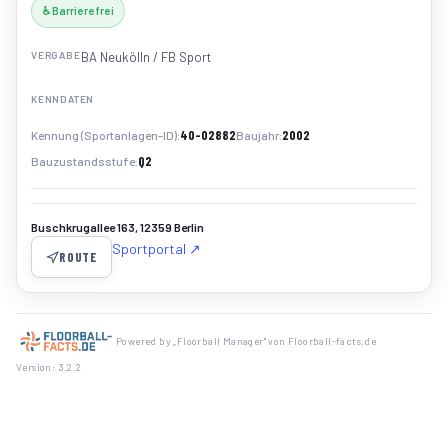
♿ Barrierefrei
VERGABE
BA Neukölln / FB Sport
KENNDATEN
40-02882
2002
Kennung (Sportanlagen-ID)
Baujahr
Q2
Bauzustandsstufe
Buschkrugallee 163, 12359 Berlin
Sportportal ↗
ROUTE
Powered by „Floorball Manager" von Floorball-facts.de
Version: 3.2.2