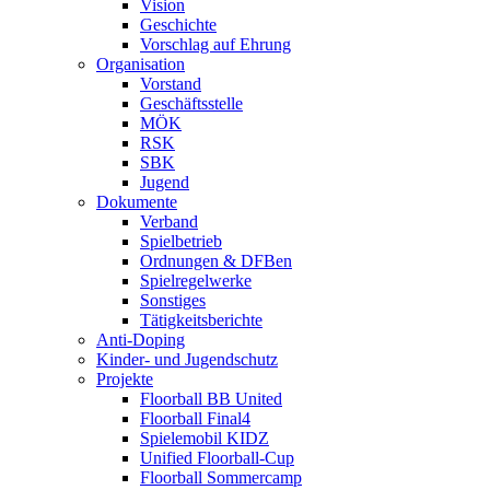
Vision
Geschichte
Vorschlag auf Ehrung
Organisation
Vorstand
Geschäftsstelle
MÖK
RSK
SBK
Jugend
Dokumente
Verband
Spielbetrieb
Ordnungen & DFBen
Spielregelwerke
Sonstiges
Tätigkeitsberichte
Anti-Doping
Kinder- und Jugendschutz
Projekte
Floorball BB United
Floorball Final4
Spielemobil KIDZ
Unified Floorball-Cup
Floorball Sommercamp