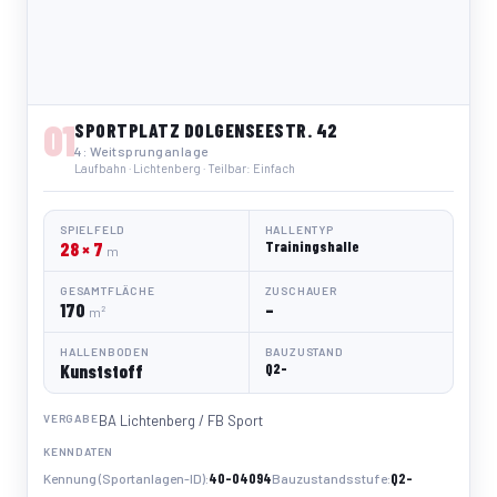
01
SPORTPLATZ DOLGENSEESTR. 42
4: Weitsprunganlage
Laufbahn · Lichtenberg · Teilbar: Einfach
SPIELFELD
HALLENTYP
28 × 7
Trainingshalle
m
GESAMTFLÄCHE
ZUSCHAUER
170
–
m²
HALLENBODEN
BAUZUSTAND
Kunststoff
Q2-
VERGABE
BA Lichtenberg / FB Sport
KENNDATEN
40-04094
Q2-
Kennung (Sportanlagen-ID)
Bauzustandsstufe