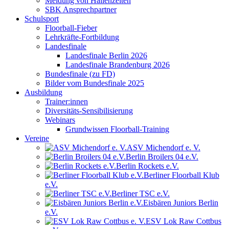
Meldung von Hallenzeiten
SBK Ansprechpartner
Schulsport
Floorball-Fieber
Lehrkräfte-Fortbildung
Landesfinale
Landesfinale Berlin 2026
Landesfinale Brandenburg 2026
Bundesfinale (zu FD)
Bilder vom Bundesfinale 2025
Ausbildung
Trainer:innen
Diversitäts-Sensibilisierung
Webinars
Grundwissen Floorball-Training
Vereine
ASV Michendorf e. V.
Berlin Broilers 04 e.V.
Berlin Rockets e.V.
Berliner Floorball Klub
e.V.
Berliner TSC e.V.
Eisbären Juniors Berlin
e.V.
ESV Lok Raw Cottbus