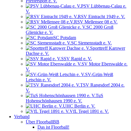
Pfeffersport e. V.
PSV Lübbenau-Calau e.
V.
RSV Eintracht 1949 e. V.
RSV Mellensee 08 e.V.
SC 2000 Groß
Glienicke e. V.
SC Potsdam
SC Siemensstadt e. V.
Sporttreff Karower
Dachse e. V.
SSV Rapid e. V.
SV Motor Eberswalde e.
V.
SV-Grün-Weiß
Letschin e. V.
TSV Rangsdorf 2004 e.
V.
TuS
Hohenschönhausen 1990 e. V.
UHC Berlin e. V.
VfL Tegel 1891 e. V.
Verband
Über FloorballBB
Das ist Floorball!