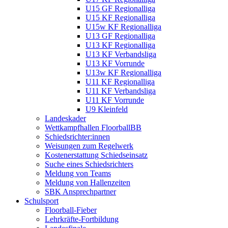
U15 GF Regionalliga
U15 KF Regionalliga
U15w KF Regionalliga
U13 GF Regionalliga
U13 KF Regionalliga
U13 KF Verbandsliga
U13 KF Vorrunde
U13w KF Regionalliga
U11 KF Regionalliga
U11 KF Verbandsliga
U11 KF Vorrunde
U9 Kleinfeld
Landeskader
Wettkampfhallen FloorballBB
Schiedsrichter:innen
Weisungen zum Regelwerk
Kostenerstattung Schiedseinsatz
Suche eines Schiedsrichters
Meldung von Teams
Meldung von Hallenzeiten
SBK Ansprechpartner
Schulsport
Floorball-Fieber
Lehrkräfte-Fortbildung