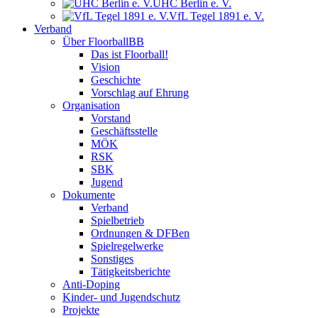
UHC Berlin e. V.
VfL Tegel 1891 e. V.
Verband
Über FloorballBB
Das ist Floorball!
Vision
Geschichte
Vorschlag auf Ehrung
Organisation
Vorstand
Geschäftsstelle
MÖK
RSK
SBK
Jugend
Dokumente
Verband
Spielbetrieb
Ordnungen & DFBen
Spielregelwerke
Sonstiges
Tätigkeitsberichte
Anti-Doping
Kinder- und Jugendschutz
Projekte