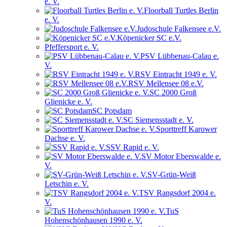
e. V.
Floorball Turtles Berlin
e. V.
Judoschule Falkensee e.V.
Köpenicker SC e.V.
Pfeffersport e. V.
PSV Lübbenau-Calau e.
V.
RSV Eintracht 1949 e. V.
RSV Mellensee 08 e.V.
SC 2000 Groß
Glienicke e. V.
SC Potsdam
SC Siemensstadt e. V.
Sporttreff Karower
Dachse e. V.
SSV Rapid e. V.
SV Motor Eberswalde e.
V.
SV-Grün-Weiß
Letschin e. V.
TSV Rangsdorf 2004 e.
V.
TuS
Hohenschönhausen 1990 e. V.