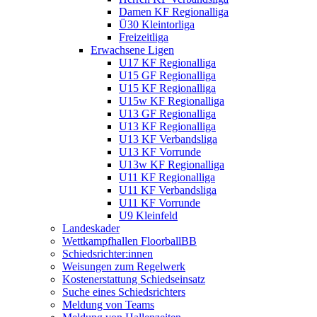
Damen KF Regionalliga
Ü30 Kleintorliga
Freizeitliga
Erwachsene Ligen
U17 KF Regionalliga
U15 GF Regionalliga
U15 KF Regionalliga
U15w KF Regionalliga
U13 GF Regionalliga
U13 KF Regionalliga
U13 KF Verbandsliga
U13 KF Vorrunde
U13w KF Regionalliga
U11 KF Regionalliga
U11 KF Verbandsliga
U11 KF Vorrunde
U9 Kleinfeld
Landeskader
Wettkampfhallen FloorballBB
Schiedsrichter:innen
Weisungen zum Regelwerk
Kostenerstattung Schiedseinsatz
Suche eines Schiedsrichters
Meldung von Teams