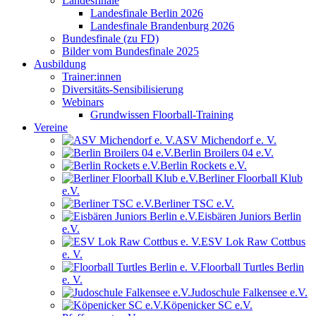
Landesfinale
Landesfinale Berlin 2026
Landesfinale Brandenburg 2026
Bundesfinale (zu FD)
Bilder vom Bundesfinale 2025
Ausbildung
Trainer:innen
Diversitäts-Sensibilisierung
Webinars
Grundwissen Floorball-Training
Vereine
ASV Michendorf e. V.
Berlin Broilers 04 e.V.
Berlin Rockets e.V.
Berliner Floorball Klub
e.V.
Berliner TSC e.V.
Eisbären Juniors Berlin
e.V.
ESV Lok Raw Cottbus
e. V.
Floorball Turtles Berlin
e. V.
Judoschule Falkensee e.V.
Köpenicker SC e.V.