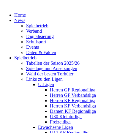
Home
News
Spielbetrieb
Verband
Digitalisierung
Schulsport
Events
Daten & Fakten
Spielbetrieb
Tabellen der Saison 2025/26
Spieltage und Ansetzungen
Wahl der besten Torhüter
Links zu den Ligen
U-Ligen
Herren GF Regionalliga
Herren GF Verbandsliga
Herren KF Regionalliga
Herren KF Verbandsliga
Damen KF Regionalliga
Ü30 Kleintorliga
Freizeitliga
Erwachsene Ligen
U17 KF Regionalliga