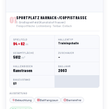
01
SPORTPLATZ HARNACK-/COPPISTRASSE
1: Großspielfeld (Kunststoffrasen)
Freisportfläche · Lichtenberg · Teilbar: Einfach
SPIELFELD
HALLENTYP
94 × 62
Trainingshalle
m
GESAMTFLÄCHE
ZUSCHAUER
5612
–
m²
HALLENBODEN
BAUJAHR
Kunstrasen
2003
BAUZUSTAND
Q3
AUSSTATTUNG
Beleuchtung
Ballfangzaun
Barrierefrei