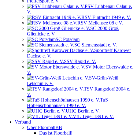
Pfeffersport e. V.
PSV Lübbenau-Calau e.
V.
RSV Eintracht 1949 e. V.
RSV Mellensee 08 e.V.
SC 2000 Groß
Glienicke e. V.
SC Potsdam
SC Siemensstadt e. V.
Sporttreff Karower
Dachse e. V.
SSV Rapid e. V.
SV Motor Eberswalde e.
V.
SV-Grün-Weiß
Letschin e. V.
TSV Rangsdorf 2004 e.
V.
TuS
Hohenschönhausen 1990 e. V.
UHC Berlin e. V.
VfL Tegel 1891 e. V.
Verband
Über FloorballBB
Das ist Floorball!