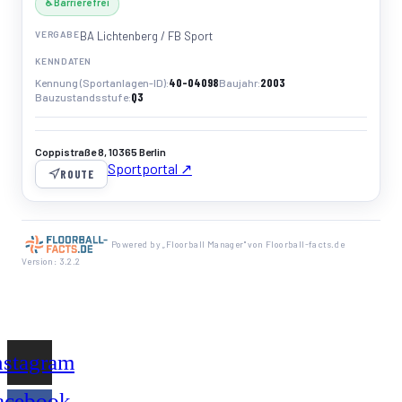
♿ Barrierefrei
VERGABE
BA Lichtenberg / FB Sport
KENNDATEN
40-04098
2003
Kennung (Sportanlagen-ID)
Baujahr
Q3
Bauzustandsstufe
Coppistraße 8, 10365 Berlin
Sportportal ↗
ROUTE
Powered by „Floorball Manager" von Floorball-facts.de
Version: 3.2.2
nstagram
acebook-