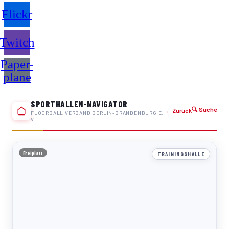
Flickr
Twitch
Paper-
plane
SPORTHALLEN-NAVIGATOR
🔍 Suche
← Zurück
FLOORBALL VERBAND BERLIN-BRANDENBURG E.
V.
Freiplatz
TRAININGSHALLE