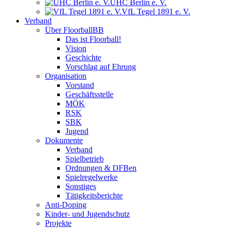
UHC Berlin e. V.
VfL Tegel 1891 e. V.
Verband
Über FloorballBB
Das ist Floorball!
Vision
Geschichte
Vorschlag auf Ehrung
Organisation
Vorstand
Geschäftsstelle
MÖK
RSK
SBK
Jugend
Dokumente
Verband
Spielbetrieb
Ordnungen & DFBen
Spielregelwerke
Sonstiges
Tätigkeitsberichte
Anti-Doping
Kinder- und Jugendschutz
Projekte