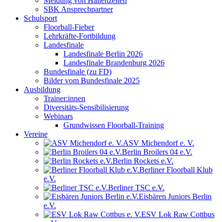
Meldung von Hallenzeiten
SBK Ansprechpartner
Schulsport
Floorball-Fieber
Lehrkräfte-Fortbildung
Landesfinale
Landesfinale Berlin 2026
Landesfinale Brandenburg 2026
Bundesfinale (zu FD)
Bilder vom Bundesfinale 2025
Ausbildung
Trainer:innen
Diversitäts-Sensibilisierung
Webinars
Grundwissen Floorball-Training
Vereine
ASV Michendorf e. V.
Berlin Broilers 04 e.V.
Berlin Rockets e.V.
Berliner Floorball Klub
e.V.
Berliner TSC e.V.
Eisbären Juniors Berlin
e.V.
ESV Lok Raw Cottbus