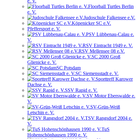
e. V.
Floorball Turtles Berlin
e. V.
Judoschule Falkensee e.V.
Köpenicker SC e.V.
Pfeffersport e. V.
PSV Lübbenau-Calau e.
V.
RSV Eintracht 1949 e. V.
RSV Mellensee 08 e.V.
SC 2000 Groß
Glienicke e. V.
SC Potsdam
SC Siemensstadt e. V.
Sporttreff Karower
Dachse e. V.
SSV Rapid e. V.
SV Motor Eberswalde e.
V.
SV-Grün-Weiß
Letschin e. V.
TSV Rangsdorf 2004 e.
V.
TuS
Hohenschönhausen 1990 e. V.