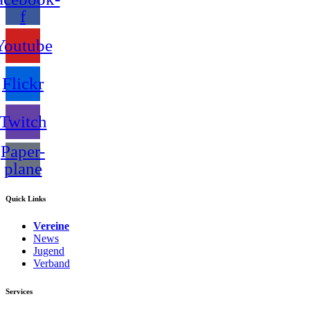
f
Youtube
Flickr
Twitch
Paper-
plane
Quick Links
Vereine
News
Jugend
Verband
Services