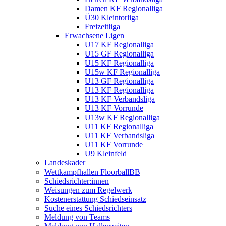
Damen KF Regionalliga
Ü30 Kleintorliga
Freizeitliga
Erwachsene Ligen
U17 KF Regionalliga
U15 GF Regionalliga
U15 KF Regionalliga
U15w KF Regionalliga
U13 GF Regionalliga
U13 KF Regionalliga
U13 KF Verbandsliga
U13 KF Vorrunde
U13w KF Regionalliga
U11 KF Regionalliga
U11 KF Verbandsliga
U11 KF Vorrunde
U9 Kleinfeld
Landeskader
Wettkampfhallen FloorballBB
Schiedsrichter:innen
Weisungen zum Regelwerk
Kostenerstattung Schiedseinsatz
Suche eines Schiedsrichters
Meldung von Teams