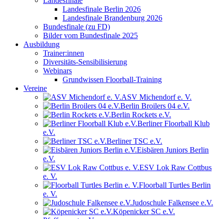
Landesfinale
Landesfinale Berlin 2026
Landesfinale Brandenburg 2026
Bundesfinale (zu FD)
Bilder vom Bundesfinale 2025
Ausbildung
Trainer:innen
Diversitäts-Sensibilisierung
Webinars
Grundwissen Floorball-Training
Vereine
ASV Michendorf e. V.
Berlin Broilers 04 e.V.
Berlin Rockets e.V.
Berliner Floorball Klub
e.V.
Berliner TSC e.V.
Eisbären Juniors Berlin
e.V.
ESV Lok Raw Cottbus
e. V.
Floorball Turtles Berlin
e. V.
Judoschule Falkensee e.V.
Köpenicker SC e.V.