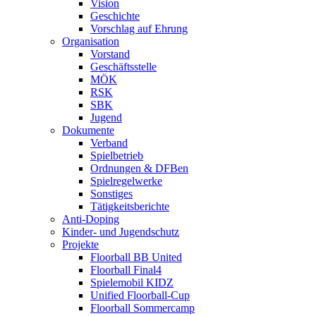
Vision
Geschichte
Vorschlag auf Ehrung
Organisation
Vorstand
Geschäftsstelle
MÖK
RSK
SBK
Jugend
Dokumente
Verband
Spielbetrieb
Ordnungen & DFBen
Spielregelwerke
Sonstiges
Tätigkeitsberichte
Anti-Doping
Kinder- und Jugendschutz
Projekte
Floorball BB United
Floorball Final4
Spielemobil KIDZ
Unified Floorball-Cup
Floorball Sommercamp