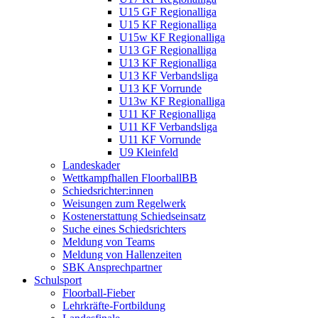
U15 GF Regionalliga
U15 KF Regionalliga
U15w KF Regionalliga
U13 GF Regionalliga
U13 KF Regionalliga
U13 KF Verbandsliga
U13 KF Vorrunde
U13w KF Regionalliga
U11 KF Regionalliga
U11 KF Verbandsliga
U11 KF Vorrunde
U9 Kleinfeld
Landeskader
Wettkampfhallen FloorballBB
Schiedsrichter:innen
Weisungen zum Regelwerk
Kostenerstattung Schiedseinsatz
Suche eines Schiedsrichters
Meldung von Teams
Meldung von Hallenzeiten
SBK Ansprechpartner
Schulsport
Floorball-Fieber
Lehrkräfte-Fortbildung