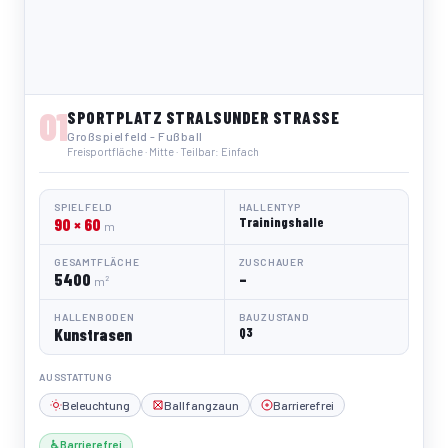
01
SPORTPLATZ STRALSUNDER STRASSE
Großspielfeld - Fußball
Freisportfläche · Mitte · Teilbar: Einfach
SPIELFELD
HALLENTYP
90 × 60
Trainingshalle
m
GESAMTFLÄCHE
ZUSCHAUER
5400
–
m²
HALLENBODEN
BAUZUSTAND
Kunstrasen
Q3
AUSSTATTUNG
Beleuchtung
Ballfangzaun
Barrierefrei
♿ Barrierefrei