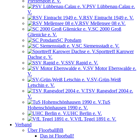
Pfeffersport e. V.
PSV Lübbenau-Calau e.
V.
RSV Eintracht 1949 e. V.
RSV Mellensee 08 e.V.
SC 2000 Groß
Glienicke e. V.
SC Potsdam
SC Siemensstadt e. V.
Sporttreff Karower
Dachse e. V.
SSV Rapid e. V.
SV Motor Eberswalde e.
V.
SV-Grün-Weiß
Letschin e. V.
TSV Rangsdorf 2004 e.
V.
TuS
Hohenschönhausen 1990 e. V.
UHC Berlin e. V.
VfL Tegel 1891 e. V.
Verband
Über FloorballBB
Das ist Floorball!