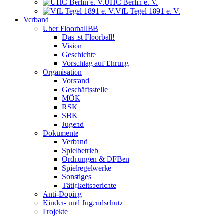
UHC Berlin e. V.
VfL Tegel 1891 e. V.
Verband
Über FloorballBB
Das ist Floorball!
Vision
Geschichte
Vorschlag auf Ehrung
Organisation
Vorstand
Geschäftsstelle
MÖK
RSK
SBK
Jugend
Dokumente
Verband
Spielbetrieb
Ordnungen & DFBen
Spielregelwerke
Sonstiges
Tätigkeitsberichte
Anti-Doping
Kinder- und Jugendschutz
Projekte