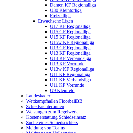
Damen KF Regionalliga
Ü30 Kleintorliga
Freizeitliga
Erwachsene Ligen
U17 KF Regionalliga
U15 GF Regionalliga
U15 KF Regionalliga
U15w KF Regionalliga
U13 GF Regionalliga
U13 KF Regionalliga
U13 KF Verbandsliga
U13 KF Vorrunde
U13w KF Regionalliga
U11 KF Regionalliga
U11 KF Verbandsliga
U11 KF Vorrunde
U9 Kleinfeld
Landeskader
Wettkampfhallen FloorballBB
Schiedsrichter:innen
Weisungen zum Regelwerk
Kostenerstattung Schiedseinsatz
Suche eines Schiedsrichters
Meldung von Teams