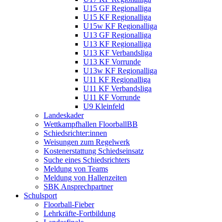
U15 GF Regionalliga
U15 KF Regionalliga
U15w KF Regionalliga
U13 GF Regionalliga
U13 KF Regionalliga
U13 KF Verbandsliga
U13 KF Vorrunde
U13w KF Regionalliga
U11 KF Regionalliga
U11 KF Verbandsliga
U11 KF Vorrunde
U9 Kleinfeld
Landeskader
Wettkampfhallen FloorballBB
Schiedsrichter:innen
Weisungen zum Regelwerk
Kostenerstattung Schiedseinsatz
Suche eines Schiedsrichters
Meldung von Teams
Meldung von Hallenzeiten
SBK Ansprechpartner
Schulsport
Floorball-Fieber
Lehrkräfte-Fortbildung