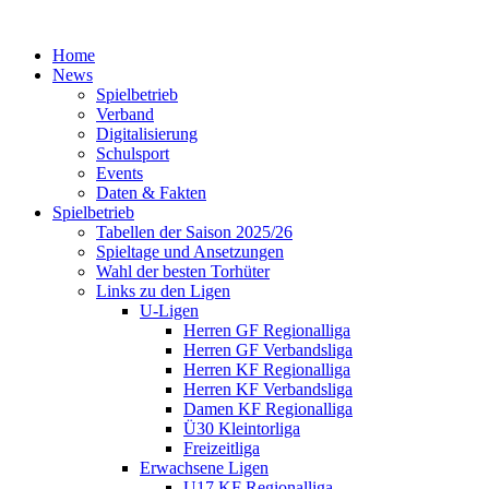
Home
News
Spielbetrieb
Verband
Digitalisierung
Schulsport
Events
Daten & Fakten
Spielbetrieb
Tabellen der Saison 2025/26
Spieltage und Ansetzungen
Wahl der besten Torhüter
Links zu den Ligen
U-Ligen
Herren GF Regionalliga
Herren GF Verbandsliga
Herren KF Regionalliga
Herren KF Verbandsliga
Damen KF Regionalliga
Ü30 Kleintorliga
Freizeitliga
Erwachsene Ligen
U17 KF Regionalliga