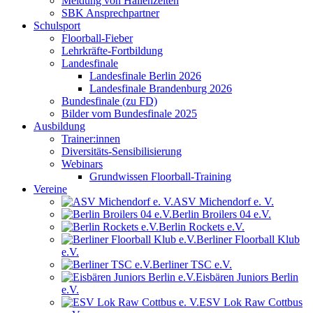
Meldung von Hallenzeiten
SBK Ansprechpartner
Schulsport
Floorball-Fieber
Lehrkräfte-Fortbildung
Landesfinale
Landesfinale Berlin 2026
Landesfinale Brandenburg 2026
Bundesfinale (zu FD)
Bilder vom Bundesfinale 2025
Ausbildung
Trainer:innen
Diversitäts-Sensibilisierung
Webinars
Grundwissen Floorball-Training
Vereine
ASV Michendorf e. V.
Berlin Broilers 04 e.V.
Berlin Rockets e.V.
Berliner Floorball Klub
e.V.
Berliner TSC e.V.
Eisbären Juniors Berlin
e.V.
ESV Lok Raw Cottbus