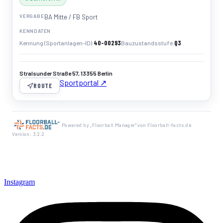
VERGABE
BA Mitte / FB Sport
KENNDATEN
40-00293
Q3
Kennung (Sportanlagen-ID)
Bauzustandsstufe
Stralsunder Straße 57, 13355 Berlin
Sportportal ↗
ROUTE
Powered by „Floorball Manager" von Floorball-facts.de
Version: 3.2.2
Instagram