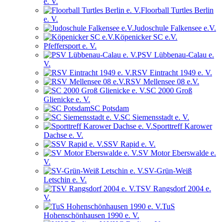
e. V.
Floorball Turtles Berlin
e. V.
Judoschule Falkensee e.V.
Köpenicker SC e.V.
Pfeffersport e. V.
PSV Lübbenau-Calau e.
V.
RSV Eintracht 1949 e. V.
RSV Mellensee 08 e.V.
SC 2000 Groß
Glienicke e. V.
SC Potsdam
SC Siemensstadt e. V.
Sporttreff Karower
Dachse e. V.
SSV Rapid e. V.
SV Motor Eberswalde e.
V.
SV-Grün-Weiß
Letschin e. V.
TSV Rangsdorf 2004 e.
V.
TuS
Hohenschönhausen 1990 e. V.