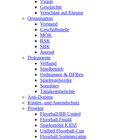
Vision
Geschichte
Vorschlag auf Ehrung
Organisation
Vorstand
Geschäftsstelle
MÖK
RSK
SBK
Jugend
Dokumente
Verband
Spielbetrieb
Ordnungen & DFBen
Spielregelwerke
Sonstiges
Tätigkeitsberichte
Anti-Doping
Kinder- und Jugendschutz
Projekte
Floorball BB United
Floorball Final4
Spielemobil KIDZ
Unified Floorball-Cup
Floorball Sommercamp