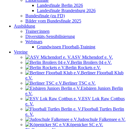
Landesfinale
Landesfinale Berlin 2026
Landesfinale Brandenburg 2026
Bundesfinale (zu FD)
Bilder vom Bundesfinale 2025
Ausbildung
Trainer:innen
Diversitäts-Sensibilisierung
Webinars
Grundwissen Floorball-Training
Vereine
ASV Michendorf e. V.
Berlin Broilers 04 e.V.
Berlin Rockets e.V.
Berliner Floorball Klub
e.V.
Berliner TSC e.V.
Eisbären Juniors Berlin
e.V.
ESV Lok Raw Cottbus
e. V.
Floorball Turtles Berlin
e. V.
Judoschule Falkensee e.V.
Köpenicker SC e.V.