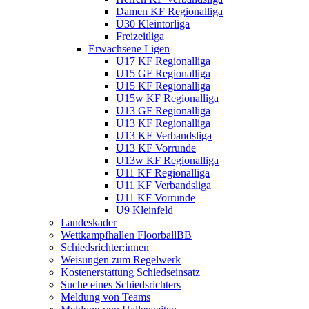
Damen KF Regionalliga
Ü30 Kleintorliga
Freizeitliga
Erwachsene Ligen
U17 KF Regionalliga
U15 GF Regionalliga
U15 KF Regionalliga
U15w KF Regionalliga
U13 GF Regionalliga
U13 KF Regionalliga
U13 KF Verbandsliga
U13 KF Vorrunde
U13w KF Regionalliga
U11 KF Regionalliga
U11 KF Verbandsliga
U11 KF Vorrunde
U9 Kleinfeld
Landeskader
Wettkampfhallen FloorballBB
Schiedsrichter:innen
Weisungen zum Regelwerk
Kostenerstattung Schiedseinsatz
Suche eines Schiedsrichters
Meldung von Teams