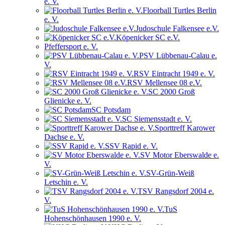
e. V.
Floorball Turtles Berlin
e. V.
Judoschule Falkensee e.V.
Köpenicker SC e.V.
Pfeffersport e. V.
PSV Lübbenau-Calau e.
V.
RSV Eintracht 1949 e. V.
RSV Mellensee 08 e.V.
SC 2000 Groß
Glienicke e. V.
SC Potsdam
SC Siemensstadt e. V.
Sporttreff Karower
Dachse e. V.
SSV Rapid e. V.
SV Motor Eberswalde e.
V.
SV-Grün-Weiß
Letschin e. V.
TSV Rangsdorf 2004 e.
V.
TuS
Hohenschönhausen 1990 e. V.