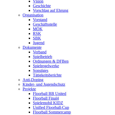
Vision
Geschichte
Vorschlag auf Ehrung
Organisation
Vorstand
Geschäftsstelle
MÖK
RSK
SBK
Jugend
Dokumente
Verband
Spielbetrieb
Ordnungen & DFBen
Spielregelwerke
Sonstiges
Tätigkeitsberichte
Anti-Doping
Kinder- und Jugendschutz
Projekte
Floorball BB United
Floorball Final4
Spielemobil KIDZ
Unified Floorball-Cup
Floorball Sommercamp