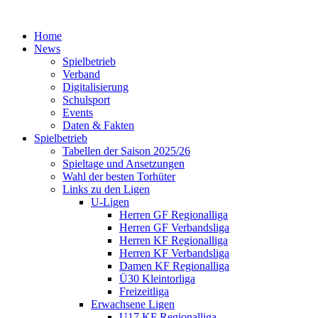
Home
News
Spielbetrieb
Verband
Digitalisierung
Schulsport
Events
Daten & Fakten
Spielbetrieb
Tabellen der Saison 2025/26
Spieltage und Ansetzungen
Wahl der besten Torhüter
Links zu den Ligen
U-Ligen
Herren GF Regionalliga
Herren GF Verbandsliga
Herren KF Regionalliga
Herren KF Verbandsliga
Damen KF Regionalliga
Ü30 Kleintorliga
Freizeitliga
Erwachsene Ligen
U17 KF Regionalliga