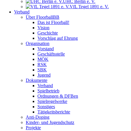
UHC Berlin e. V.
VfL Tegel 1891 e. V.
Verband
Über FloorballBB
Das ist Floorball!
Vision
Geschichte
Vorschlag auf Ehrung
Organisation
Vorstand
Geschäftsstelle
MÖK
RSK
SBK
Jugend
Dokumente
Verband
Spielbetrieb
Ordnungen & DFBen
Spielregelwerke
Sonstiges
Tätigkeitsberichte
Anti-Doping
Kinder- und Jugendschutz
Projekte