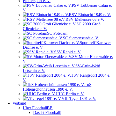
Pfeffersport e. V.
PSV Lübbenau-Calau e.
V.
RSV Eintracht 1949 e. V.
RSV Mellensee 08 e.V.
SC 2000 Groß
Glienicke e. V.
SC Potsdam
SC Siemensstadt e. V.
Sporttreff Karower
Dachse e. V.
SSV Rapid e. V.
SV Motor Eberswalde e.
V.
SV-Grün-Weiß
Letschin e. V.
TSV Rangsdorf 2004 e.
V.
TuS
Hohenschönhausen 1990 e. V.
UHC Berlin e. V.
VfL Tegel 1891 e. V.
Verband
Über FloorballBB
Das ist Floorball!