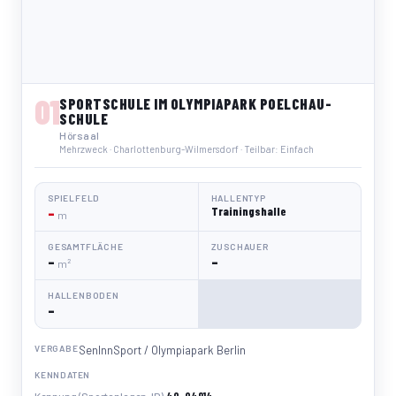
01
SPORTSCHULE IM OLYMPIAPARK POELCHAU-
SCHULE
Hörsaal
Mehrzweck · Charlottenburg-Wilmersdorf · Teilbar: Einfach
SPIELFELD
HALLENTYP
–
Trainingshalle
m
GESAMTFLÄCHE
ZUSCHAUER
–
–
m²
HALLENBODEN
–
VERGABE
SenInnSport / Olympiapark Berlin
KENNDATEN