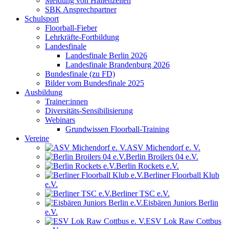
Meldung von Hallenzeiten
SBK Ansprechpartner
Schulsport
Floorball-Fieber
Lehrkräfte-Fortbildung
Landesfinale
Landesfinale Berlin 2026
Landesfinale Brandenburg 2026
Bundesfinale (zu FD)
Bilder vom Bundesfinale 2025
Ausbildung
Trainer:innen
Diversitäts-Sensibilisierung
Webinars
Grundwissen Floorball-Training
Vereine
ASV Michendorf e. V.
Berlin Broilers 04 e.V.
Berlin Rockets e.V.
Berliner Floorball Klub
e.V.
Berliner TSC e.V.
Eisbären Juniors Berlin
e.V.
ESV Lok Raw Cottbus