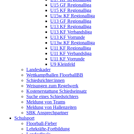
U15 GF Regionalliga
U15 KF Regionalliga
U15w KF Regionalliga
U13 GF Regionalliga
U13 KF Regionalliga
U13 KF Verbandsliga
U13 KF Vorrunde
U13w KF Regionalliga
U11 KF Regionalliga
U11 KF Verbandsliga
U11 KF Vorrunde
U9 Kleinfeld
Landeskader
Wettkampfhallen FloorballBB
Schiedsrichter:innen
Weisungen zum Regelwerk
Kostenerstattung Schiedseinsatz
Suche eines Schiedsrichters
Meldung von Teams
Meldung von Hallenzeiten
SBK Ansprechpartner
Schulsport
Floorball-Fieber
Lehrkräfte-Fortbildung