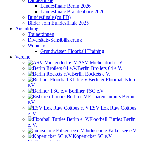
Landesfinale
Landesfinale Berlin 2026
Landesfinale Brandenburg 2026
Bundesfinale (zu FD)
Bilder vom Bundesfinale 2025
Ausbildung
Trainer:innen
Diversitäts-Sensibilisierung
Webinars
Grundwissen Floorball-Training
Vereine
ASV Michendorf e. V.
Berlin Broilers 04 e.V.
Berlin Rockets e.V.
Berliner Floorball Klub
e.V.
Berliner TSC e.V.
Eisbären Juniors Berlin
e.V.
ESV Lok Raw Cottbus
e. V.
Floorball Turtles Berlin
e. V.
Judoschule Falkensee e.V.
Köpenicker SC e.V.