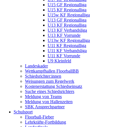
U15 GF Regionalliga
U15 KF Regionalliga
U15w KF Regionalliga
U13 GF Regionalliga
U13 KF Regionalliga
U13 KF Verbandsliga
U13 KF Vorrunde
U13w KF Regionalliga
U11 KF Regionalliga
U11 KF Verbandsliga
U11 KF Vorrunde
U9 Kleinfeld
Landeskader
Wettkampfhallen FloorballBB
Schiedsrichter:innen
Weisungen zum Regelwerk
Kostenerstattung Schiedseinsatz
Suche eines Schiedsrichters
Meldung von Teams
Meldung von Hallenzeiten
SBK Ansprechpartner
Schulsport
Floorball-Fieber
Lehrkräfte-Fortbildung