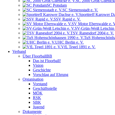
SC 2000 Groß Glienicke
SC Potsdam
SC Siemensstadt e. V.
Sporttreff Karower Da
SSV Rapid e. V.
SV Motor Eberswalde e. V
SV-Grün-Weiß Letschin 
TSV Rangsdorf 2004 e. V.
TuS Hohenschönha
UHC Berlin e. V.
VfL Tegel 1891 e. V.
Verband
Über FloorballBB
Das ist Floorball!
Vision
Geschichte
Vorschlag auf Ehrung
Organisation
Vorstand
Geschäftsstelle
MÖK
RSK
SBK
Jugend
Dokumente