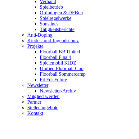
Verband
Spielbetrieb
Ordnungen & DFBen
Spielregelwerke
Sonstiges
Tätigkeitsberichte
Anti-Doping
Kinder- und Jugendschutz
Projekte
Floorball BB United
Floorball Final4
Spielemobil KIDZ
Unified Floorball-Cup
Floorball Sommercamp
Fit For Future
Newsletter
Newsletter-Archiv
Mitglied werden
Partner
Stellenangebote
Kontakt