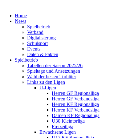
Home
News
Spielbetrieb
Verband
Digitalisierung
Schulsport
Events
Daten & Fakten
Spielbetrieb
Tabellen der Saison 2025/26
Spieltage und Ansetzungen
Wahl der besten Torhüter
Links zu den Ligen
U-Ligen
Herren GF Regionalliga
Herren GF Verbandsliga
Herren KF Regionalliga
Herren KF Verbandsliga
Damen KF Regionalliga
Ü30 Kleintorliga
Freizeitliga
Erwachsene Ligen
U17 KF Regionalliga