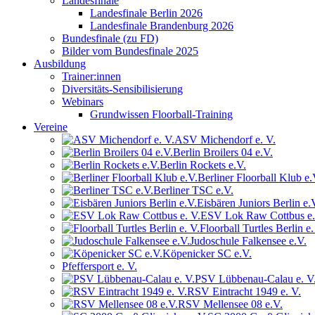
Landesfinale
Landesfinale Berlin 2026
Landesfinale Brandenburg 2026
Bundesfinale (zu FD)
Bilder vom Bundesfinale 2025
Ausbildung
Trainer:innen
Diversitäts-Sensibilisierung
Webinars
Grundwissen Floorball-Training
Vereine
ASV Michendorf e. V.
Berlin Broilers 04 e.V.
Berlin Rockets e.V.
Berliner Floorball Klub e.
Berliner TSC e.V.
Eisbären Juniors Berlin e.
ESV Lok Raw Cottbus e.
Floorball Turtles Berlin e.
Judoschule Falkensee e.V.
Köpenicker SC e.V.
Pfeffersport e. V.
PSV Lübbenau-Calau e. V
RSV Eintracht 1949 e. V.
RSV Mellensee 08 e.V.