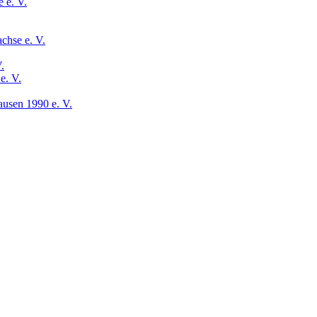
 e. V.
chse e. V.
.
e. V.
usen 1990 e. V.