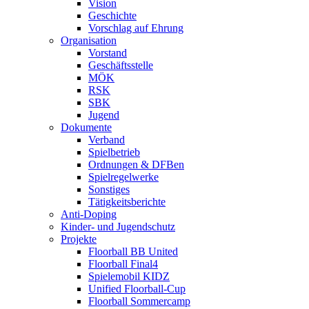
Vision
Geschichte
Vorschlag auf Ehrung
Organisation
Vorstand
Geschäftsstelle
MÖK
RSK
SBK
Jugend
Dokumente
Verband
Spielbetrieb
Ordnungen & DFBen
Spielregelwerke
Sonstiges
Tätigkeitsberichte
Anti-Doping
Kinder- und Jugendschutz
Projekte
Floorball BB United
Floorball Final4
Spielemobil KIDZ
Unified Floorball-Cup
Floorball Sommercamp