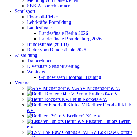
Meldung von Hallenzeiten
SBK Ansprechpartner
Schulsport
Floorball-Fieber
Lehrkräfte-Fortbildung
Landesfinale
Landesfinale Berlin 2026
Landesfinale Brandenburg 2026
Bundesfinale (zu FD)
Bilder vom Bundesfinale 2025
Ausbildung
Trainer:innen
Diversitäts-Sensibilisierung
Webinars
Grundwissen Floorball-Training
Vereine
ASV Michendorf e. V.
Berlin Broilers 04 e.V.
Berlin Rockets e.V.
Berliner Floorball Klub
e.V.
Berliner TSC e.V.
Eisbären Juniors Berlin
e.V.
ESV Lok Raw Cottbus