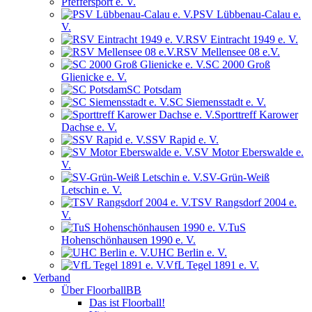
Pfeffersport e. V.
PSV Lübbenau-Calau e.
V.
RSV Eintracht 1949 e. V.
RSV Mellensee 08 e.V.
SC 2000 Groß
Glienicke e. V.
SC Potsdam
SC Siemensstadt e. V.
Sporttreff Karower
Dachse e. V.
SSV Rapid e. V.
SV Motor Eberswalde e.
V.
SV-Grün-Weiß
Letschin e. V.
TSV Rangsdorf 2004 e.
V.
TuS
Hohenschönhausen 1990 e. V.
UHC Berlin e. V.
VfL Tegel 1891 e. V.
Verband
Über FloorballBB
Das ist Floorball!