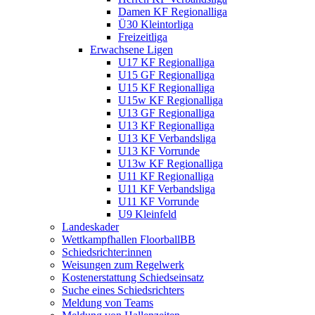
Damen KF Regionalliga
Ü30 Kleintorliga
Freizeitliga
Erwachsene Ligen
U17 KF Regionalliga
U15 GF Regionalliga
U15 KF Regionalliga
U15w KF Regionalliga
U13 GF Regionalliga
U13 KF Regionalliga
U13 KF Verbandsliga
U13 KF Vorrunde
U13w KF Regionalliga
U11 KF Regionalliga
U11 KF Verbandsliga
U11 KF Vorrunde
U9 Kleinfeld
Landeskader
Wettkampfhallen FloorballBB
Schiedsrichter:innen
Weisungen zum Regelwerk
Kostenerstattung Schiedseinsatz
Suche eines Schiedsrichters
Meldung von Teams