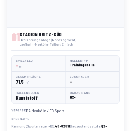
01
STADION BRITZ-SÜD
Dreisprunganlage (Nordsegment)
Laufbahn · Neukölln · Teilbar: Einfach
SPIELFELD
HALLENTYP
–
Trainingshalle
m
GESAMTFLÄCHE
ZUSCHAUER
71.5
–
m²
HALLENBODEN
BAUZUSTAND
Kunststoff
Q2-
VERGABE
BA Neukölln / FB Sport
KENNDATEN
40-02891
Q2-
Kennung (Sportanlagen-ID)
Bauzustandsstufe