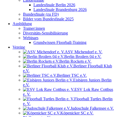
Landesfinale
Landesfinale Berlin 2026
Landesfinale Brandenburg 2026
Bundesfinale (zu FD)
Bilder vom Bundesfinale 2025
Ausbildung
Trainer:innen
Diversitäts-Sensibilisierung
Webinars
Grundwissen Floorball-Training
Vereine
ASV Michendorf e. V.
Berlin Broilers 04 e.V.
Berlin Rockets e.V.
Berliner Floorball Klub
e.V.
Berliner TSC e.V.
Eisbären Juniors Berlin
e.V.
ESV Lok Raw Cottbus
e. V.
Floorball Turtles Berlin
e. V.
Judoschule Falkensee e.V.
Köpenicker SC e.V.