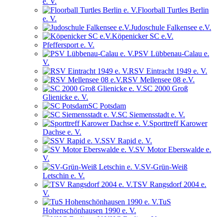
e. V.
Floorball Turtles Berlin
e. V.
Judoschule Falkensee e.V.
Köpenicker SC e.V.
Pfeffersport e. V.
PSV Lübbenau-Calau e.
V.
RSV Eintracht 1949 e. V.
RSV Mellensee 08 e.V.
SC 2000 Groß
Glienicke e. V.
SC Potsdam
SC Siemensstadt e. V.
Sporttreff Karower
Dachse e. V.
SSV Rapid e. V.
SV Motor Eberswalde e.
V.
SV-Grün-Weiß
Letschin e. V.
TSV Rangsdorf 2004 e.
V.
TuS
Hohenschönhausen 1990 e. V.