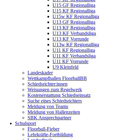
U15 GF Regionalliga
U15 KF Regionalliga
U15w KF Regionalliga
U13 GF Regionalliga
U13 KF Regionalliga
U13 KF Verbandsliga
U13 KF Vorrunde
U13w KF Regionalliga
U11 KF Regionalliga
U11 KF Verbandsliga
U11 KF Vorrunde
U9 Kleinfeld
Landeskader
Wettkampfhallen FloorballBB
Schiedsrichter:innen
Weisungen zum Regelwerk
Kostenerstattung Schiedseinsatz
Suche eines Schiedsrichters
Meldung von Teams
Meldung von Hallenzeiten
SBK Ansprechpartner
Schulsport
Floorball-Fieber
Lehrkräfte-Fortbildung