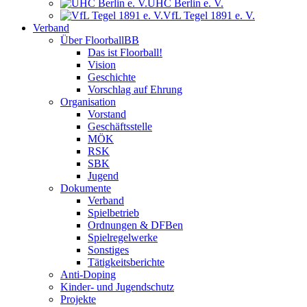
UHC Berlin e. V.
VfL Tegel 1891 e. V.
Verband
Über FloorballBB
Das ist Floorball!
Vision
Geschichte
Vorschlag auf Ehrung
Organisation
Vorstand
Geschäftsstelle
MÖK
RSK
SBK
Jugend
Dokumente
Verband
Spielbetrieb
Ordnungen & DFBen
Spielregelwerke
Sonstiges
Tätigkeitsberichte
Anti-Doping
Kinder- und Jugendschutz
Projekte