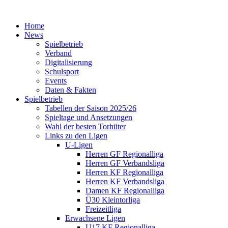
Home
News
Spielbetrieb
Verband
Digitalisierung
Schulsport
Events
Daten & Fakten
Spielbetrieb
Tabellen der Saison 2025/26
Spieltage und Ansetzungen
Wahl der besten Torhüter
Links zu den Ligen
U-Ligen
Herren GF Regionalliga
Herren GF Verbandsliga
Herren KF Regionalliga
Herren KF Verbandsliga
Damen KF Regionalliga
Ü30 Kleintorliga
Freizeitliga
Erwachsene Ligen
U17 KF Regionalliga