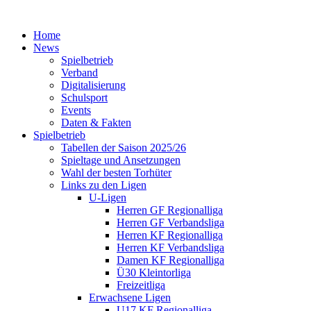
Home
News
Spielbetrieb
Verband
Digitalisierung
Schulsport
Events
Daten & Fakten
Spielbetrieb
Tabellen der Saison 2025/26
Spieltage und Ansetzungen
Wahl der besten Torhüter
Links zu den Ligen
U-Ligen
Herren GF Regionalliga
Herren GF Verbandsliga
Herren KF Regionalliga
Herren KF Verbandsliga
Damen KF Regionalliga
Ü30 Kleintorliga
Freizeitliga
Erwachsene Ligen
U17 KF Regionalliga