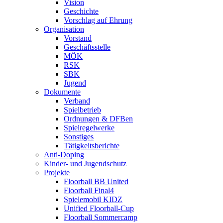
Vision
Geschichte
Vorschlag auf Ehrung
Organisation
Vorstand
Geschäftsstelle
MÖK
RSK
SBK
Jugend
Dokumente
Verband
Spielbetrieb
Ordnungen & DFBen
Spielregelwerke
Sonstiges
Tätigkeitsberichte
Anti-Doping
Kinder- und Jugendschutz
Projekte
Floorball BB United
Floorball Final4
Spielemobil KIDZ
Unified Floorball-Cup
Floorball Sommercamp