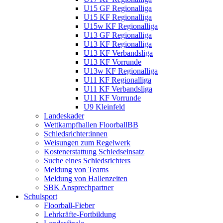
U15 GF Regionalliga
U15 KF Regionalliga
U15w KF Regionalliga
U13 GF Regionalliga
U13 KF Regionalliga
U13 KF Verbandsliga
U13 KF Vorrunde
U13w KF Regionalliga
U11 KF Regionalliga
U11 KF Verbandsliga
U11 KF Vorrunde
U9 Kleinfeld
Landeskader
Wettkampfhallen FloorballBB
Schiedsrichter:innen
Weisungen zum Regelwerk
Kostenerstattung Schiedseinsatz
Suche eines Schiedsrichters
Meldung von Teams
Meldung von Hallenzeiten
SBK Ansprechpartner
Schulsport
Floorball-Fieber
Lehrkräfte-Fortbildung