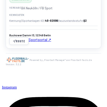
VERGABE
BA Neukölln / FB Sport
KENNDATEN
40-02896
Q2
Kennung (Sportanlagen-ID)
Bauzustandsstufe
Buckower Damm 13, 12349 Berlin
Sportportal ↗
ROUTE
Powered by „Floorball Manager" von Floorball-facts.de
Version: 3.2.2
Instagram