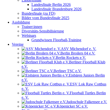
Landesfinale
Landesfinale Berlin 2026
Landesfinale Brandenburg 2026
Bundesfinale (zu FD)
Bilder vom Bundesfinale 2025
Ausbildung
Trainer:innen
Diversitäts-Sensibilisierung
Webinars
Grundwissen Floorball-Training
Vereine
ASV Michendorf e. V.
Berlin Broilers 04 e.V.
Berlin Rockets e.V.
Berliner Floorball Klub
e.V.
Berliner TSC e.V.
Eisbären Juniors Berlin
e.V.
ESV Lok Raw Cottbus
e. V.
Floorball Turtles Berlin
e. V.
Judoschule Falkensee e.V.
Köpenicker SC e.V.