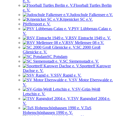
e. V.
Floorball Turtles Berlin
e. V.
Judoschule Falkensee e.V.
Köpenicker SC e.V.
Pfeffersport e. V.
PSV Lübbenau-Calau e.
V.
RSV Eintracht 1949 e. V.
RSV Mellensee 08 e.V.
SC 2000 Groß
Glienicke e. V.
SC Potsdam
SC Siemensstadt e. V.
Sporttreff Karower
Dachse e. V.
SSV Rapid e. V.
SV Motor Eberswalde e.
V.
SV-Grün-Weiß
Letschin e. V.
TSV Rangsdorf 2004 e.
V.
TuS
Hohenschönhausen 1990 e. V.