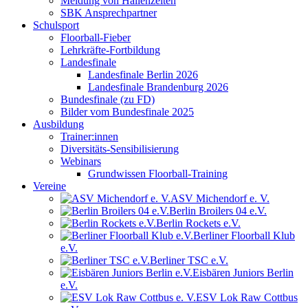
Meldung von Hallenzeiten
SBK Ansprechpartner
Schulsport
Floorball-Fieber
Lehrkräfte-Fortbildung
Landesfinale
Landesfinale Berlin 2026
Landesfinale Brandenburg 2026
Bundesfinale (zu FD)
Bilder vom Bundesfinale 2025
Ausbildung
Trainer:innen
Diversitäts-Sensibilisierung
Webinars
Grundwissen Floorball-Training
Vereine
ASV Michendorf e. V.
Berlin Broilers 04 e.V.
Berlin Rockets e.V.
Berliner Floorball Klub
e.V.
Berliner TSC e.V.
Eisbären Juniors Berlin
e.V.
ESV Lok Raw Cottbus