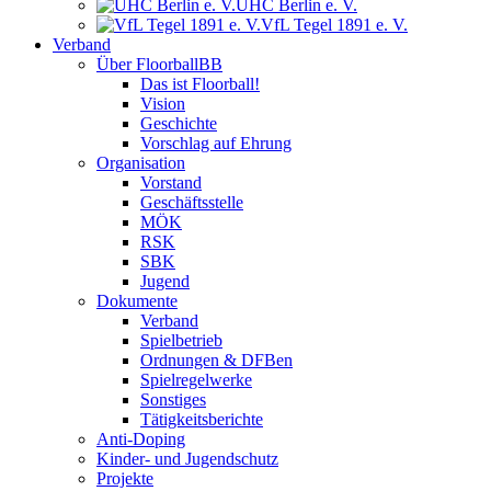
UHC Berlin e. V.
VfL Tegel 1891 e. V.
Verband
Über FloorballBB
Das ist Floorball!
Vision
Geschichte
Vorschlag auf Ehrung
Organisation
Vorstand
Geschäftsstelle
MÖK
RSK
SBK
Jugend
Dokumente
Verband
Spielbetrieb
Ordnungen & DFBen
Spielregelwerke
Sonstiges
Tätigkeitsberichte
Anti-Doping
Kinder- und Jugendschutz
Projekte