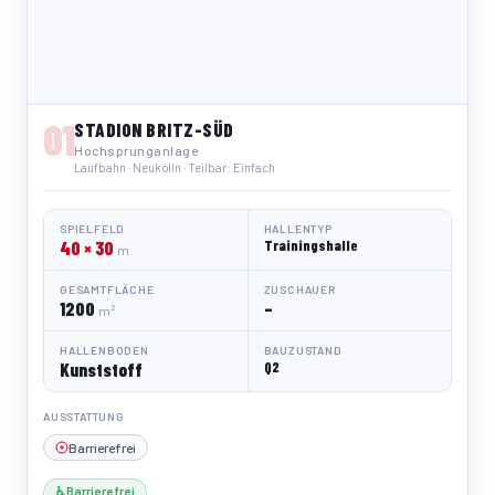
01
STADION BRITZ-SÜD
Hochsprunganlage
Laufbahn · Neukölln · Teilbar: Einfach
SPIELFELD
HALLENTYP
40 × 30
Trainingshalle
m
GESAMTFLÄCHE
ZUSCHAUER
1200
–
m²
HALLENBODEN
BAUZUSTAND
Kunststoff
Q2
AUSSTATTUNG
Barrierefrei
♿ Barrierefrei