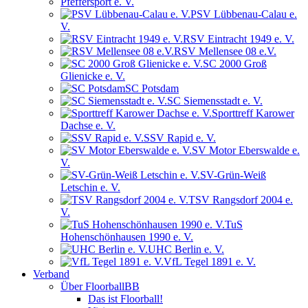
Pfeffersport e. V.
PSV Lübbenau-Calau e.
V.
RSV Eintracht 1949 e. V.
RSV Mellensee 08 e.V.
SC 2000 Groß
Glienicke e. V.
SC Potsdam
SC Siemensstadt e. V.
Sporttreff Karower
Dachse e. V.
SSV Rapid e. V.
SV Motor Eberswalde e.
V.
SV-Grün-Weiß
Letschin e. V.
TSV Rangsdorf 2004 e.
V.
TuS
Hohenschönhausen 1990 e. V.
UHC Berlin e. V.
VfL Tegel 1891 e. V.
Verband
Über FloorballBB
Das ist Floorball!