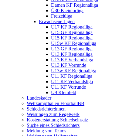
Damen KF Regionalliga
Ü30 Kleintorliga
Freizeitliga
Erwachsene Ligen
U17 KF Regionalliga
U15 GF Regionalliga
U15 KF Regionalliga
U15w KF Regionalliga
U13 GF Regionalliga
U13 KF Regionalliga
U13 KF Verbandsliga
U13 KF Vorrunde
U13w KF Regionalliga
U11 KF Regionalliga
U11 KF Verbandsliga
U11 KF Vorrunde
U9 Kleinfeld
Landeskader
Wettkampfhallen FloorballBB
Schiedsrichter:innen
Weisungen zum Regelwerk
Kostenerstattung Schiedseinsatz
Suche eines Schiedsrichters
Meldung von Teams