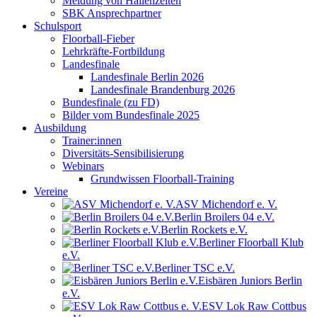
Meldung von Hallenzeiten
SBK Ansprechpartner
Schulsport
Floorball-Fieber
Lehrkräfte-Fortbildung
Landesfinale
Landesfinale Berlin 2026
Landesfinale Brandenburg 2026
Bundesfinale (zu FD)
Bilder vom Bundesfinale 2025
Ausbildung
Trainer:innen
Diversitäts-Sensibilisierung
Webinars
Grundwissen Floorball-Training
Vereine
ASV Michendorf e. V.
Berlin Broilers 04 e.V.
Berlin Rockets e.V.
Berliner Floorball Klub
e.V.
Berliner TSC e.V.
Eisbären Juniors Berlin
e.V.
ESV Lok Raw Cottbus