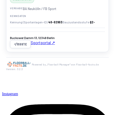
VERGABE
BA Neukölln / FB Sport
KENNDATEN
40-02903
Q2-
Kennung (Sportanlagen-ID)
Bauzustandsstufe
Buckower Damm 13, 12349 Berlin
Sportportal ↗
ROUTE
Powered by „Floorball Manager" von Floorball-facts.de
Version: 3.2.2
Instagram