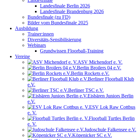
Landesfinale
Landesfinale Berlin 2026
Landesfinale Brandenburg 2026
Bundesfinale (zu FD)
Bilder vom Bundesfinale 2025
Ausbildung
Trainer:innen
Diversitäts-Sensibilisierung
Webinars
Grundwissen Floorball-Training
Vereine
ASV Michendorf e. V.
Berlin Broilers 04 e.V.
Berlin Rockets e.V.
Berliner Floorball Klub
e.V.
Berliner TSC e.V.
Eisbären Juniors Berlin
e.V.
ESV Lok Raw Cottbus
e. V.
Floorball Turtles Berlin
e. V.
Judoschule Falkensee e.V.
Köpenicker SC e.V.