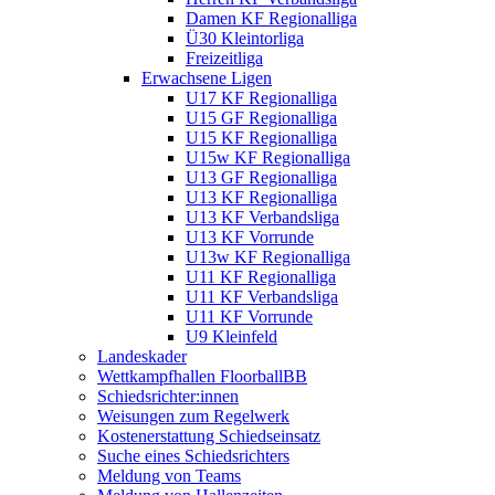
Damen KF Regionalliga
Ü30 Kleintorliga
Freizeitliga
Erwachsene Ligen
U17 KF Regionalliga
U15 GF Regionalliga
U15 KF Regionalliga
U15w KF Regionalliga
U13 GF Regionalliga
U13 KF Regionalliga
U13 KF Verbandsliga
U13 KF Vorrunde
U13w KF Regionalliga
U11 KF Regionalliga
U11 KF Verbandsliga
U11 KF Vorrunde
U9 Kleinfeld
Landeskader
Wettkampfhallen FloorballBB
Schiedsrichter:innen
Weisungen zum Regelwerk
Kostenerstattung Schiedseinsatz
Suche eines Schiedsrichters
Meldung von Teams