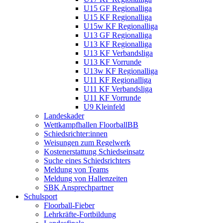
U15 GF Regionalliga
U15 KF Regionalliga
U15w KF Regionalliga
U13 GF Regionalliga
U13 KF Regionalliga
U13 KF Verbandsliga
U13 KF Vorrunde
U13w KF Regionalliga
U11 KF Regionalliga
U11 KF Verbandsliga
U11 KF Vorrunde
U9 Kleinfeld
Landeskader
Wettkampfhallen FloorballBB
Schiedsrichter:innen
Weisungen zum Regelwerk
Kostenerstattung Schiedseinsatz
Suche eines Schiedsrichters
Meldung von Teams
Meldung von Hallenzeiten
SBK Ansprechpartner
Schulsport
Floorball-Fieber
Lehrkräfte-Fortbildung