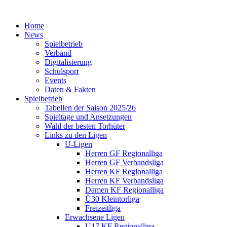
Home
News
Spielbetrieb
Verband
Digitalisierung
Schulsport
Events
Daten & Fakten
Spielbetrieb
Tabellen der Saison 2025/26
Spieltage und Ansetzungen
Wahl der besten Torhüter
Links zu den Ligen
U-Ligen
Herren GF Regionalliga
Herren GF Verbandsliga
Herren KF Regionalliga
Herren KF Verbandsliga
Damen KF Regionalliga
Ü30 Kleintorliga
Freizeitliga
Erwachsene Ligen
U17 KF Regionalliga