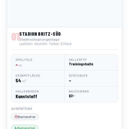
01
STADION BRITZ-SÜD
Stabhochsprunganlage
Laufbahn · Neukölln · Teilbar: Einfach
SPIELFELD
HALLENTYP
–
Trainingshalle
m
GESAMTFLÄCHE
ZUSCHAUER
54
–
m²
HALLENBODEN
BAUZUSTAND
Kunststoff
Q2-
AUSSTATTUNG
Barrierefrei
♿ Barrierefrei