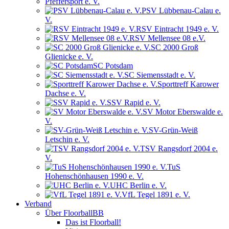
Pfeffersport e. V.
PSV Lübbenau-Calau e.
V.
RSV Eintracht 1949 e. V.
RSV Mellensee 08 e.V.
SC 2000 Groß
Glienicke e. V.
SC Potsdam
SC Siemensstadt e. V.
Sporttreff Karower
Dachse e. V.
SSV Rapid e. V.
SV Motor Eberswalde e.
V.
SV-Grün-Weiß
Letschin e. V.
TSV Rangsdorf 2004 e.
V.
TuS
Hohenschönhausen 1990 e. V.
UHC Berlin e. V.
VfL Tegel 1891 e. V.
Verband
Über FloorballBB
Das ist Floorball!