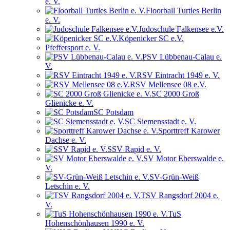
e. V.
Floorball Turtles Berlin
e. V.
Judoschule Falkensee e.V.
Köpenicker SC e.V.
Pfeffersport e. V.
PSV Lübbenau-Calau e.
V.
RSV Eintracht 1949 e. V.
RSV Mellensee 08 e.V.
SC 2000 Groß
Glienicke e. V.
SC Potsdam
SC Siemensstadt e. V.
Sporttreff Karower
Dachse e. V.
SSV Rapid e. V.
SV Motor Eberswalde e.
V.
SV-Grün-Weiß
Letschin e. V.
TSV Rangsdorf 2004 e.
V.
TuS
Hohenschönhausen 1990 e. V.