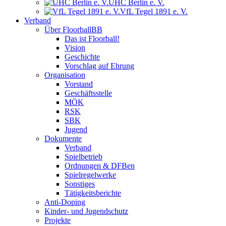
UHC Berlin e. V.
VfL Tegel 1891 e. V.
Verband
Über FloorballBB
Das ist Floorball!
Vision
Geschichte
Vorschlag auf Ehrung
Organisation
Vorstand
Geschäftsstelle
MÖK
RSK
SBK
Jugend
Dokumente
Verband
Spielbetrieb
Ordnungen & DFBen
Spielregelwerke
Sonstiges
Tätigkeitsberichte
Anti-Doping
Kinder- und Jugendschutz
Projekte