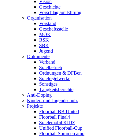
Vision
Geschichte
Vorschlag auf Ehrung
Organisation
Vorstand
Geschäftsstelle
MÖK
RSK
SBK
Jugend
Dokumente
Verband
Spielbetrieb
Ordnungen & DFBen
Spielregelwerke
Sonstiges
Tätigkeitsberichte
Anti-Doping
Kinder- und Jugendschutz
Projekte
Floorball BB United
Floorball Final4
Spielemobil KIDZ
Unified Floorball-Cup
Floorball Sommercamp