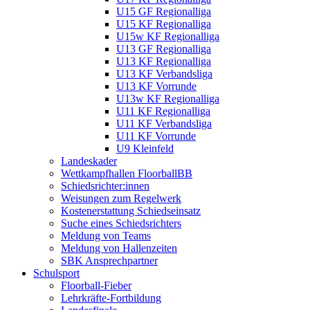
U15 GF Regionalliga
U15 KF Regionalliga
U15w KF Regionalliga
U13 GF Regionalliga
U13 KF Regionalliga
U13 KF Verbandsliga
U13 KF Vorrunde
U13w KF Regionalliga
U11 KF Regionalliga
U11 KF Verbandsliga
U11 KF Vorrunde
U9 Kleinfeld
Landeskader
Wettkampfhallen FloorballBB
Schiedsrichter:innen
Weisungen zum Regelwerk
Kostenerstattung Schiedseinsatz
Suche eines Schiedsrichters
Meldung von Teams
Meldung von Hallenzeiten
SBK Ansprechpartner
Schulsport
Floorball-Fieber
Lehrkräfte-Fortbildung