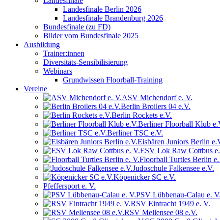
Landesfinale
Landesfinale Berlin 2026
Landesfinale Brandenburg 2026
Bundesfinale (zu FD)
Bilder vom Bundesfinale 2025
Ausbildung
Trainer:innen
Diversitäts-Sensibilisierung
Webinars
Grundwissen Floorball-Training
Vereine
ASV Michendorf e. V.
Berlin Broilers 04 e.V.
Berlin Rockets e.V.
Berliner Floorball Klub e.
Berliner TSC e.V.
Eisbären Juniors Berlin e.
ESV Lok Raw Cottbus e.
Floorball Turtles Berlin e.
Judoschule Falkensee e.V.
Köpenicker SC e.V.
Pfeffersport e. V.
PSV Lübbenau-Calau e. V
RSV Eintracht 1949 e. V.
RSV Mellensee 08 e.V.