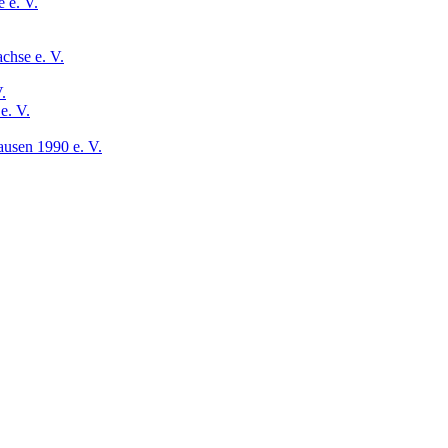
 e. V.
chse e. V.
.
e. V.
usen 1990 e. V.