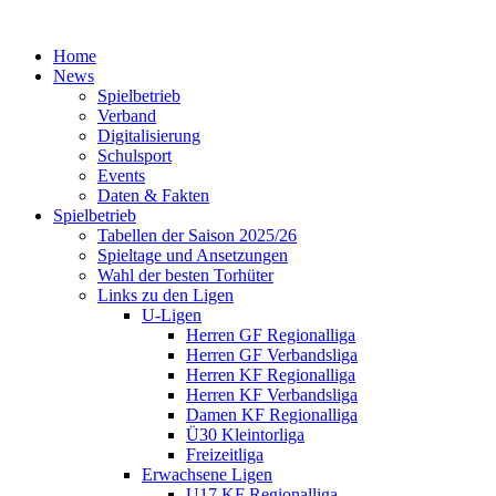
Home
News
Spielbetrieb
Verband
Digitalisierung
Schulsport
Events
Daten & Fakten
Spielbetrieb
Tabellen der Saison 2025/26
Spieltage und Ansetzungen
Wahl der besten Torhüter
Links zu den Ligen
U-Ligen
Herren GF Regionalliga
Herren GF Verbandsliga
Herren KF Regionalliga
Herren KF Verbandsliga
Damen KF Regionalliga
Ü30 Kleintorliga
Freizeitliga
Erwachsene Ligen
U17 KF Regionalliga