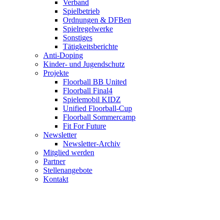
Verband
Spielbetrieb
Ordnungen & DFBen
Spielregelwerke
Sonstiges
Tätigkeitsberichte
Anti-Doping
Kinder- und Jugendschutz
Projekte
Floorball BB United
Floorball Final4
Spielemobil KIDZ
Unified Floorball-Cup
Floorball Sommercamp
Fit For Future
Newsletter
Newsletter-Archiv
Mitglied werden
Partner
Stellenangebote
Kontakt