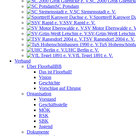
SC 2000 Groß Glienicke
SC Potsdam
SC Siemensstadt e. V.
Sporttreff Karower Da
SSV Rapid e. V.
SV Motor Eberswalde e. V
SV-Grün-Weiß Letschin 
TSV Rangsdorf 2004 e. V.
TuS Hohenschönha
UHC Berlin e. V.
VfL Tegel 1891 e. V.
Verband
Über FloorballBB
Das ist Floorball!
Vision
Geschichte
Vorschlag auf Ehrung
Organisation
Vorstand
Geschäftsstelle
MÖK
RSK
SBK
Jugend
Dokumente