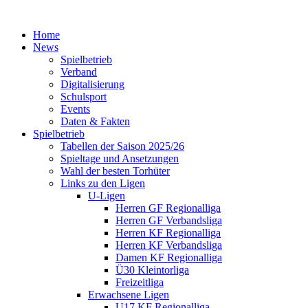
Home
News
Spielbetrieb
Verband
Digitalisierung
Schulsport
Events
Daten & Fakten
Spielbetrieb
Tabellen der Saison 2025/26
Spieltage und Ansetzungen
Wahl der besten Torhüter
Links zu den Ligen
U-Ligen
Herren GF Regionalliga
Herren GF Verbandsliga
Herren KF Regionalliga
Herren KF Verbandsliga
Damen KF Regionalliga
Ü30 Kleintorliga
Freizeitliga
Erwachsene Ligen
U17 KF Regionalliga