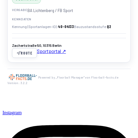
VERGABE
BA Lichtenberg / FB Sport
KENNDATEN
40-04133
Q2
Kennung (Sportanlagen-ID)
Bauzustandsstufe
Zachertstraße 50, 10315 Berlin
Sportportal ↗
ROUTE
Powered by „Floorball Manager" von Floorball-facts.de
Version: 3.2.2
Instagram