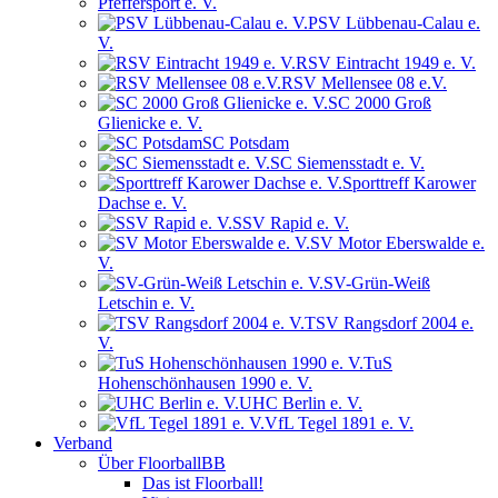
Pfeffersport e. V.
PSV Lübbenau-Calau e.
V.
RSV Eintracht 1949 e. V.
RSV Mellensee 08 e.V.
SC 2000 Groß
Glienicke e. V.
SC Potsdam
SC Siemensstadt e. V.
Sporttreff Karower
Dachse e. V.
SSV Rapid e. V.
SV Motor Eberswalde e.
V.
SV-Grün-Weiß
Letschin e. V.
TSV Rangsdorf 2004 e.
V.
TuS
Hohenschönhausen 1990 e. V.
UHC Berlin e. V.
VfL Tegel 1891 e. V.
Verband
Über FloorballBB
Das ist Floorball!