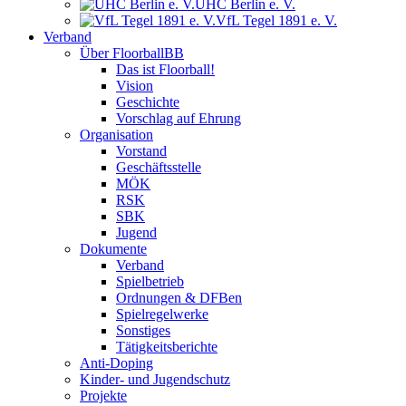
UHC Berlin e. V.
VfL Tegel 1891 e. V.
Verband
Über FloorballBB
Das ist Floorball!
Vision
Geschichte
Vorschlag auf Ehrung
Organisation
Vorstand
Geschäftsstelle
MÖK
RSK
SBK
Jugend
Dokumente
Verband
Spielbetrieb
Ordnungen & DFBen
Spielregelwerke
Sonstiges
Tätigkeitsberichte
Anti-Doping
Kinder- und Jugendschutz
Projekte