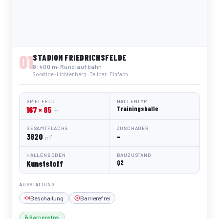
01
STADION FRIEDRICHSFELDE
8: 400 m-Rundlaufbahn
Sonstige · Lichtenberg · Teilbar: Einfach
SPIELFELD
HALLENTYP
167 × 85
Trainingshalle
m
GESAMTFLÄCHE
ZUSCHAUER
3820
–
m²
HALLENBODEN
BAUZUSTAND
Kunststoff
Q2
AUSSTATTUNG
Beschallung
Barrierefrei
♿ Barrierefrei