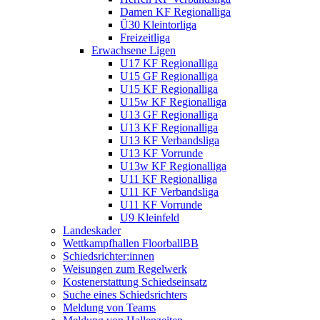
Damen KF Regionalliga
Ü30 Kleintorliga
Freizeitliga
Erwachsene Ligen
U17 KF Regionalliga
U15 GF Regionalliga
U15 KF Regionalliga
U15w KF Regionalliga
U13 GF Regionalliga
U13 KF Regionalliga
U13 KF Verbandsliga
U13 KF Vorrunde
U13w KF Regionalliga
U11 KF Regionalliga
U11 KF Verbandsliga
U11 KF Vorrunde
U9 Kleinfeld
Landeskader
Wettkampfhallen FloorballBB
Schiedsrichter:innen
Weisungen zum Regelwerk
Kostenerstattung Schiedseinsatz
Suche eines Schiedsrichters
Meldung von Teams