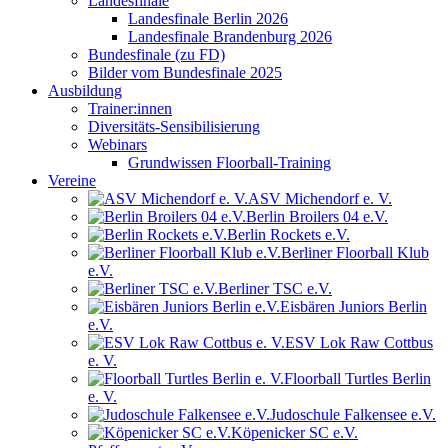
Landesfinale
Landesfinale Berlin 2026
Landesfinale Brandenburg 2026
Bundesfinale (zu FD)
Bilder vom Bundesfinale 2025
Ausbildung
Trainer:innen
Diversitäts-Sensibilisierung
Webinars
Grundwissen Floorball-Training
Vereine
ASV Michendorf e. V.
Berlin Broilers 04 e.V.
Berlin Rockets e.V.
Berliner Floorball Klub
e.V.
Berliner TSC e.V.
Eisbären Juniors Berlin
e.V.
ESV Lok Raw Cottbus
e. V.
Floorball Turtles Berlin
e. V.
Judoschule Falkensee e.V.
Köpenicker SC e.V.