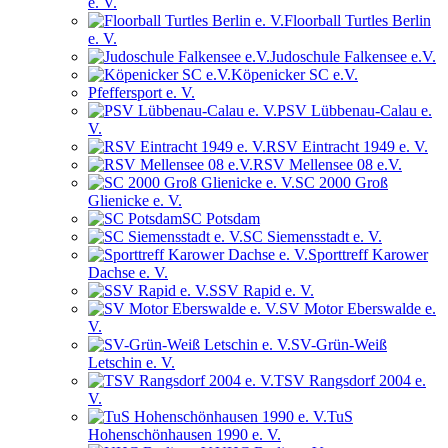
e. V.
Floorball Turtles Berlin
e. V.
Judoschule Falkensee e.V.
Köpenicker SC e.V.
Pfeffersport e. V.
PSV Lübbenau-Calau e.
V.
RSV Eintracht 1949 e. V.
RSV Mellensee 08 e.V.
SC 2000 Groß
Glienicke e. V.
SC Potsdam
SC Siemensstadt e. V.
Sporttreff Karower
Dachse e. V.
SSV Rapid e. V.
SV Motor Eberswalde e.
V.
SV-Grün-Weiß
Letschin e. V.
TSV Rangsdorf 2004 e.
V.
TuS
Hohenschönhausen 1990 e. V.