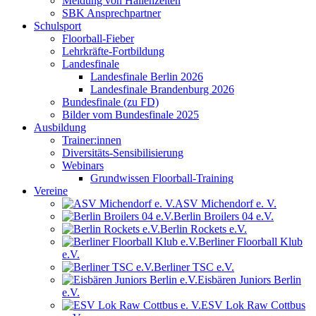
Meldung von Hallenzeiten
SBK Ansprechpartner
Schulsport
Floorball-Fieber
Lehrkräfte-Fortbildung
Landesfinale
Landesfinale Berlin 2026
Landesfinale Brandenburg 2026
Bundesfinale (zu FD)
Bilder vom Bundesfinale 2025
Ausbildung
Trainer:innen
Diversitäts-Sensibilisierung
Webinars
Grundwissen Floorball-Training
Vereine
ASV Michendorf e. V.
Berlin Broilers 04 e.V.
Berlin Rockets e.V.
Berliner Floorball Klub
e.V.
Berliner TSC e.V.
Eisbären Juniors Berlin
e.V.
ESV Lok Raw Cottbus