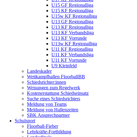
U15 GF Regionalliga
U15 KF Regionalliga
U15w KF Regionalliga
U13 GF Regionalliga
U13 KF Regionalliga
U13 KF Verbandsliga
U13 KF Vorrunde
U13w KF Regionalliga
U11 KF Regionalliga
U11 KF Verbandsliga
U11 KF Vorrunde
U9 Kleinfeld
Landeskader
Wettkampfhallen FloorballBB
Schiedsrichter:innen
Weisungen zum Regelwerk
Kostenerstattung Schiedseinsatz
Suche eines Schiedsrichters
Meldung von Teams
Meldung von Hallenzeiten
SBK Ansprechpartner
Schulsport
Floorball-Fieber
Lehrkräfte-Fortbildung