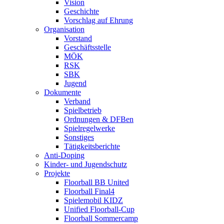
Vision
Geschichte
Vorschlag auf Ehrung
Organisation
Vorstand
Geschäftsstelle
MÖK
RSK
SBK
Jugend
Dokumente
Verband
Spielbetrieb
Ordnungen & DFBen
Spielregelwerke
Sonstiges
Tätigkeitsberichte
Anti-Doping
Kinder- und Jugendschutz
Projekte
Floorball BB United
Floorball Final4
Spielemobil KIDZ
Unified Floorball-Cup
Floorball Sommercamp