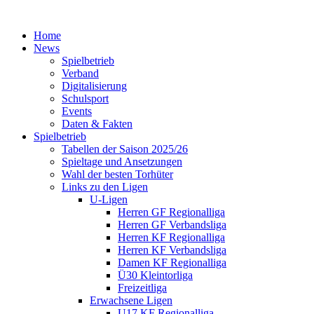
Home
News
Spielbetrieb
Verband
Digitalisierung
Schulsport
Events
Daten & Fakten
Spielbetrieb
Tabellen der Saison 2025/26
Spieltage und Ansetzungen
Wahl der besten Torhüter
Links zu den Ligen
U-Ligen
Herren GF Regionalliga
Herren GF Verbandsliga
Herren KF Regionalliga
Herren KF Verbandsliga
Damen KF Regionalliga
Ü30 Kleintorliga
Freizeitliga
Erwachsene Ligen
U17 KF Regionalliga