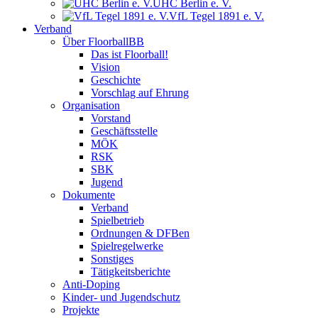
UHC Berlin e. V.
VfL Tegel 1891 e. V.
Verband
Über FloorballBB
Das ist Floorball!
Vision
Geschichte
Vorschlag auf Ehrung
Organisation
Vorstand
Geschäftsstelle
MÖK
RSK
SBK
Jugend
Dokumente
Verband
Spielbetrieb
Ordnungen & DFBen
Spielregelwerke
Sonstiges
Tätigkeitsberichte
Anti-Doping
Kinder- und Jugendschutz
Projekte