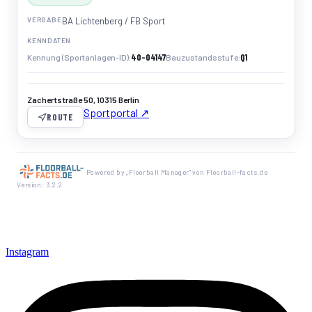
VERGABE
BA Lichtenberg / FB Sport
KENNDATEN
40-04147
Q1
Kennung (Sportanlagen-ID)
Bauzustandsstufe
Zachertstraße 50, 10315 Berlin
Sportportal ↗
ROUTE
Powered by „Floorball Manager" von Floorball-facts.de
Version: 3.2.2
Instagram