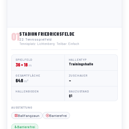
01
STADION FRIEDRICHSFELDE
22: Tennisspielfeld
Tennisplatz · Lichtenberg · Teilbar: Einfach
SPIELFELD
HALLENTYP
36 × 18
Trainingshalle
m
GESAMTFLÄCHE
ZUSCHAUER
648
–
m²
HALLENBODEN
BAUZUSTAND
Q1
AUSSTATTUNG
Ballfangzaun
Barrierefrei
♿ Barrierefrei