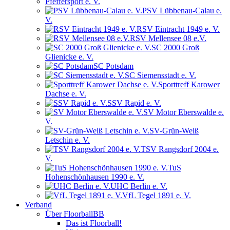
Pfeffersport e. V.
PSV Lübbenau-Calau e.
V.
RSV Eintracht 1949 e. V.
RSV Mellensee 08 e.V.
SC 2000 Groß
Glienicke e. V.
SC Potsdam
SC Siemensstadt e. V.
Sporttreff Karower
Dachse e. V.
SSV Rapid e. V.
SV Motor Eberswalde e.
V.
SV-Grün-Weiß
Letschin e. V.
TSV Rangsdorf 2004 e.
V.
TuS
Hohenschönhausen 1990 e. V.
UHC Berlin e. V.
VfL Tegel 1891 e. V.
Verband
Über FloorballBB
Das ist Floorball!