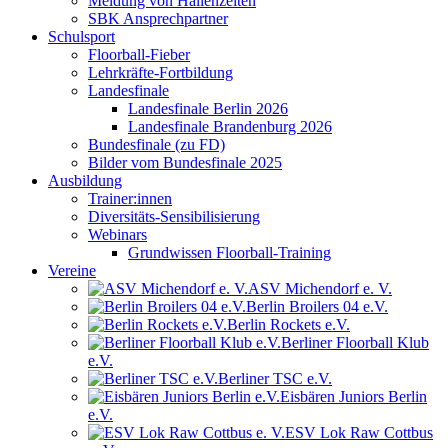
Meldung von Hallenzeiten
SBK Ansprechpartner
Schulsport
Floorball-Fieber
Lehrkräfte-Fortbildung
Landesfinale
Landesfinale Berlin 2026
Landesfinale Brandenburg 2026
Bundesfinale (zu FD)
Bilder vom Bundesfinale 2025
Ausbildung
Trainer:innen
Diversitäts-Sensibilisierung
Webinars
Grundwissen Floorball-Training
Vereine
ASV Michendorf e. V.
Berlin Broilers 04 e.V.
Berlin Rockets e.V.
Berliner Floorball Klub
e.V.
Berliner TSC e.V.
Eisbären Juniors Berlin
e.V.
ESV Lok Raw Cottbus