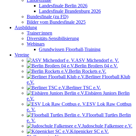
Landesfinale
Landesfinale Berlin 2026
Landesfinale Brandenburg 2026
Bundesfinale (zu FD)
Bilder vom Bundesfinale 2025
Ausbildung
Trainer:innen
Diversitäts-Sensibilisierung
Webinars
Grundwissen Floorball-Training
Vereine
ASV Michendorf e. V.
Berlin Broilers 04 e.V.
Berlin Rockets e.V.
Berliner Floorball Klub
e.V.
Berliner TSC e.V.
Eisbären Juniors Berlin
e.V.
ESV Lok Raw Cottbus
e. V.
Floorball Turtles Berlin
e. V.
Judoschule Falkensee e.V.
Köpenicker SC e.V.