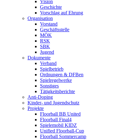
Vision
Geschichte
Vorschlag auf Ehrung
Organisation
Vorstand
Geschäftsstelle
MÖK
RSK
SBK
Jugend
Dokumente
Verband
Spielbetrieb
Ordnungen & DFBen
Spielregelwerke
Sonstiges
Tätigkeitsberichte
Anti-Doping
Kinder- und Jugendschutz
Projekte
Floorball BB United
Floorball Final4
Spielemobil KIDZ
Unified Floorball-Cup
Floorball Sommercamp