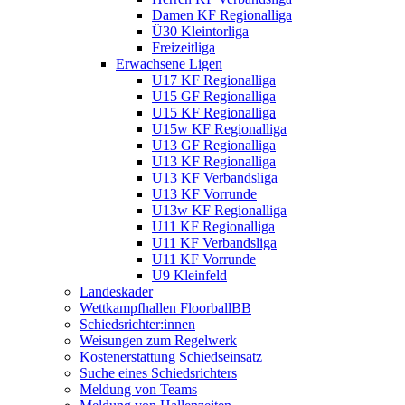
Damen KF Regionalliga
Ü30 Kleintorliga
Freizeitliga
Erwachsene Ligen
U17 KF Regionalliga
U15 GF Regionalliga
U15 KF Regionalliga
U15w KF Regionalliga
U13 GF Regionalliga
U13 KF Regionalliga
U13 KF Verbandsliga
U13 KF Vorrunde
U13w KF Regionalliga
U11 KF Regionalliga
U11 KF Verbandsliga
U11 KF Vorrunde
U9 Kleinfeld
Landeskader
Wettkampfhallen FloorballBB
Schiedsrichter:innen
Weisungen zum Regelwerk
Kostenerstattung Schiedseinsatz
Suche eines Schiedsrichters
Meldung von Teams