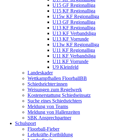
U15 GF Regionalliga
U15 KF Regionalliga
U15w KF Regionalliga
U13 GF Regionalliga
U13 KF Regionalliga
U13 KF Verbandsliga
U13 KF Vorrunde
U13w KF Regionalliga
U11 KF Regionalliga
U11 KF Verbandsliga
U11 KF Vorrunde
U9 Kleinfeld
Landeskader
Wettkampfhallen FloorballBB
Schiedsrichter:innen
Weisungen zum Regelwerk
Kostenerstattung Schiedseinsatz
Suche eines Schiedsrichters
Meldung von Teams
Meldung von Hallenzeiten
SBK Ansprechpartner
Schulsport
Floorball-Fieber
Lehrkräfte-Fortbildung