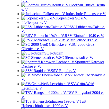
e. V.
Floorball Turtles Berlin
e. V.
Judoschule Falkensee e.V.
Köpenicker SC e.V.
Pfeffersport e. V.
PSV Lübbenau-Calau e.
V.
RSV Eintracht 1949 e. V.
RSV Mellensee 08 e.V.
SC 2000 Groß
Glienicke e. V.
SC Potsdam
SC Siemensstadt e. V.
Sporttreff Karower
Dachse e. V.
SSV Rapid e. V.
SV Motor Eberswalde e.
V.
SV-Grün-Weiß
Letschin e. V.
TSV Rangsdorf 2004 e.
V.
TuS
Hohenschönhausen 1990 e. V.