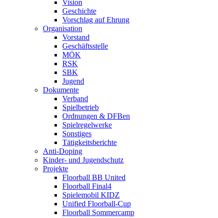
Vision
Geschichte
Vorschlag auf Ehrung
Organisation
Vorstand
Geschäftsstelle
MÖK
RSK
SBK
Jugend
Dokumente
Verband
Spielbetrieb
Ordnungen & DFBen
Spielregelwerke
Sonstiges
Tätigkeitsberichte
Anti-Doping
Kinder- und Jugendschutz
Projekte
Floorball BB United
Floorball Final4
Spielemobil KIDZ
Unified Floorball-Cup
Floorball Sommercamp