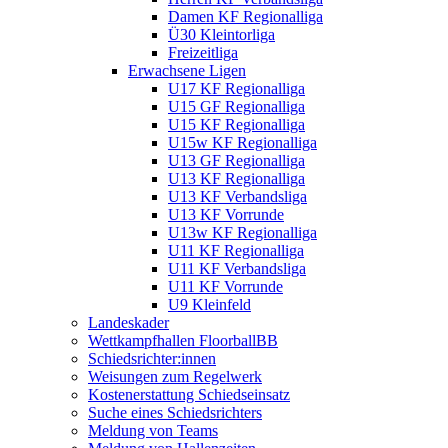
Damen KF Regionalliga
Ü30 Kleintorliga
Freizeitliga
Erwachsene Ligen
U17 KF Regionalliga
U15 GF Regionalliga
U15 KF Regionalliga
U15w KF Regionalliga
U13 GF Regionalliga
U13 KF Regionalliga
U13 KF Verbandsliga
U13 KF Vorrunde
U13w KF Regionalliga
U11 KF Regionalliga
U11 KF Verbandsliga
U11 KF Vorrunde
U9 Kleinfeld
Landeskader
Wettkampfhallen FloorballBB
Schiedsrichter:innen
Weisungen zum Regelwerk
Kostenerstattung Schiedseinsatz
Suche eines Schiedsrichters
Meldung von Teams