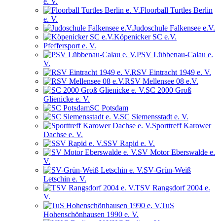
e. V.
Floorball Turtles Berlin
e. V.
Judoschule Falkensee e.V.
Köpenicker SC e.V.
Pfeffersport e. V.
PSV Lübbenau-Calau e.
V.
RSV Eintracht 1949 e. V.
RSV Mellensee 08 e.V.
SC 2000 Groß
Glienicke e. V.
SC Potsdam
SC Siemensstadt e. V.
Sporttreff Karower
Dachse e. V.
SSV Rapid e. V.
SV Motor Eberswalde e.
V.
SV-Grün-Weiß
Letschin e. V.
TSV Rangsdorf 2004 e.
V.
TuS
Hohenschönhausen 1990 e. V.