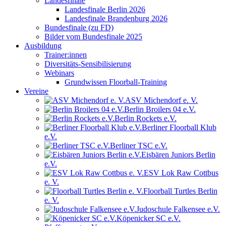
Landesfinale
Landesfinale Berlin 2026
Landesfinale Brandenburg 2026
Bundesfinale (zu FD)
Bilder vom Bundesfinale 2025
Ausbildung
Trainer:innen
Diversitäts-Sensibilisierung
Webinars
Grundwissen Floorball-Training
Vereine
ASV Michendorf e. V.
Berlin Broilers 04 e.V.
Berlin Rockets e.V.
Berliner Floorball Klub
e.V.
Berliner TSC e.V.
Eisbären Juniors Berlin
e.V.
ESV Lok Raw Cottbus
e. V.
Floorball Turtles Berlin
e. V.
Judoschule Falkensee e.V.
Köpenicker SC e.V.