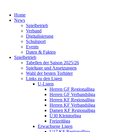
Home
News
Spielbetrieb
Verband
Digitalisierung
Schulsport
Events
Daten & Fakten
Spielbetrieb
Tabellen der Saison 2025/26
Spieltage und Ansetzungen
Wahl der besten Torhüter
Links zu den Ligen
U-Ligen
Herren GF Regionalliga
Herren GF Verbandsliga
Herren KF Regionalliga
Herren KF Verbandsliga
Damen KF Regionalliga
Ü30 Kleintorliga
Freizeitliga
Erwachsene Ligen
U17 KF Regionalliga