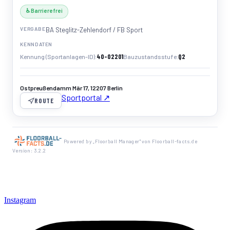
♿ Barrierefrei
VERGABE
BA Steglitz-Zehlendorf / FB Sport
KENNDATEN
40-02201
Q2
Kennung (Sportanlagen-ID)
Bauzustandsstufe
Ostpreußendamm Mär 17, 12207 Berlin
Sportportal ↗
ROUTE
Powered by „Floorball Manager" von Floorball-facts.de
Version: 3.2.2
Instagram