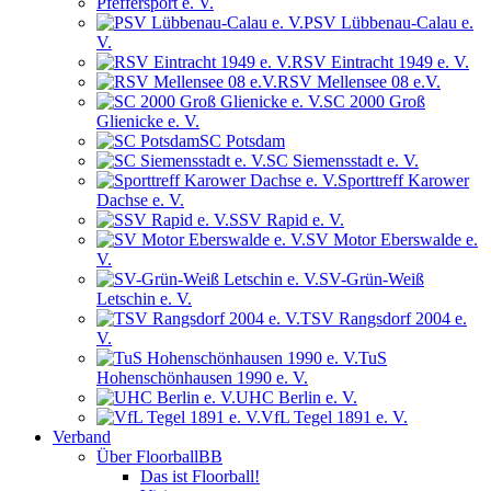
Pfeffersport e. V.
PSV Lübbenau-Calau e.
V.
RSV Eintracht 1949 e. V.
RSV Mellensee 08 e.V.
SC 2000 Groß
Glienicke e. V.
SC Potsdam
SC Siemensstadt e. V.
Sporttreff Karower
Dachse e. V.
SSV Rapid e. V.
SV Motor Eberswalde e.
V.
SV-Grün-Weiß
Letschin e. V.
TSV Rangsdorf 2004 e.
V.
TuS
Hohenschönhausen 1990 e. V.
UHC Berlin e. V.
VfL Tegel 1891 e. V.
Verband
Über FloorballBB
Das ist Floorball!