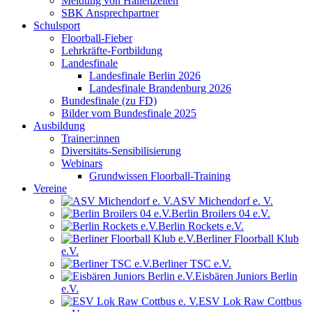
Meldung von Hallenzeiten
SBK Ansprechpartner
Schulsport
Floorball-Fieber
Lehrkräfte-Fortbildung
Landesfinale
Landesfinale Berlin 2026
Landesfinale Brandenburg 2026
Bundesfinale (zu FD)
Bilder vom Bundesfinale 2025
Ausbildung
Trainer:innen
Diversitäts-Sensibilisierung
Webinars
Grundwissen Floorball-Training
Vereine
ASV Michendorf e. V.
Berlin Broilers 04 e.V.
Berlin Rockets e.V.
Berliner Floorball Klub
e.V.
Berliner TSC e.V.
Eisbären Juniors Berlin
e.V.
ESV Lok Raw Cottbus