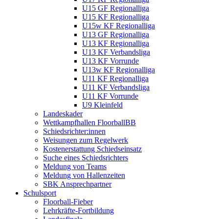
U15 GF Regionalliga
U15 KF Regionalliga
U15w KF Regionalliga
U13 GF Regionalliga
U13 KF Regionalliga
U13 KF Verbandsliga
U13 KF Vorrunde
U13w KF Regionalliga
U11 KF Regionalliga
U11 KF Verbandsliga
U11 KF Vorrunde
U9 Kleinfeld
Landeskader
Wettkampfhallen FloorballBB
Schiedsrichter:innen
Weisungen zum Regelwerk
Kostenerstattung Schiedseinsatz
Suche eines Schiedsrichters
Meldung von Teams
Meldung von Hallenzeiten
SBK Ansprechpartner
Schulsport
Floorball-Fieber
Lehrkräfte-Fortbildung