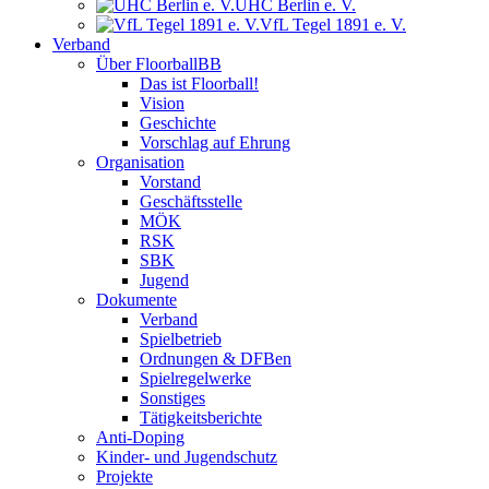
UHC Berlin e. V.
VfL Tegel 1891 e. V.
Verband
Über FloorballBB
Das ist Floorball!
Vision
Geschichte
Vorschlag auf Ehrung
Organisation
Vorstand
Geschäftsstelle
MÖK
RSK
SBK
Jugend
Dokumente
Verband
Spielbetrieb
Ordnungen & DFBen
Spielregelwerke
Sonstiges
Tätigkeitsberichte
Anti-Doping
Kinder- und Jugendschutz
Projekte