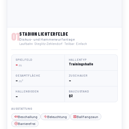
01
STADION LICHTERFELDE
Diskus- und Hammerwurfanlage
Laufbahn · Steglitz-Zehlendorf · Teilbar: Einfach
SPIELFELD
HALLENTYP
–
Trainingshalle
m
GESAMTFLÄCHE
ZUSCHAUER
–
–
m²
HALLENBODEN
BAUZUSTAND
–
Q2
AUSSTATTUNG
Beschallung
Beleuchtung
Ballfangzaun
Barrierefrei