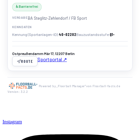
♿ Barrierefrei
VERGABE
BA Steglitz-Zehlendorf / FB Sport
KENNDATEN
40-02202
Q1-
Kennung (Sportanlagen-ID)
Bauzustandsstufe
Ostpreußendamm Mär 17, 12207 Berlin
Sportportal ↗
ROUTE
Powered by „Floorball Manager" von Floorball-facts.de
Version: 3.2.2
Instagram