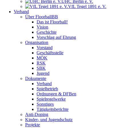
UHC Berlin e. V.
VfL Tegel 1891 e. V.
Verband
Über FloorballBB
Das ist Floorball!
Vision
Geschichte
Vorschlag auf Ehrung
Organisation
Vorstand
Geschäftsstelle
MÖK
RSK
SBK
Jugend
Dokumente
Verband
Spielbetrieb
Ordnungen & DFBen
Spielregelwerke
Sonstiges
Tätigkeitsberichte
Anti-Doping
Kinder- und Jugendschutz
Projekte