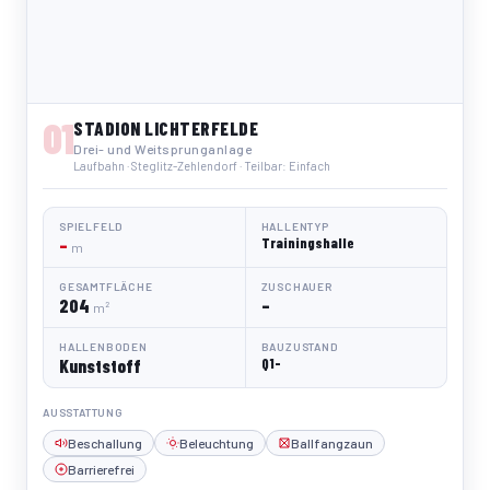
01
STADION LICHTERFELDE
Drei- und Weitsprunganlage
Laufbahn · Steglitz-Zehlendorf · Teilbar: Einfach
SPIELFELD
HALLENTYP
–
Trainingshalle
m
GESAMTFLÄCHE
ZUSCHAUER
204
–
m²
HALLENBODEN
BAUZUSTAND
Kunststoff
Q1-
AUSSTATTUNG
Beschallung
Beleuchtung
Ballfangzaun
Barrierefrei