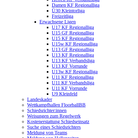
Damen KF Regionalliga
Ü30 Kleintorliga
Freizeitliga
Erwachsene Ligen
U17 KF Regionalliga
U15 GF Regionalliga
U15 KF Regionalliga
U15w KF Regionalliga
U13 GF Regionalliga
U13 KF Regionalliga
U13 KF Verbandsliga
U13 KF Vorrunde
U13w KF Regionalliga
U11 KF Regionalliga
U11 KF Verbandsliga
U11 KF Vorrunde
U9 Kleinfeld
Landeskader
Wettkampfhallen FloorballBB
Schiedsrichter:innen
Weisungen zum Regelwerk
Kostenerstattung Schiedseinsatz
Suche eines Schiedsrichters
Meldung von Teams