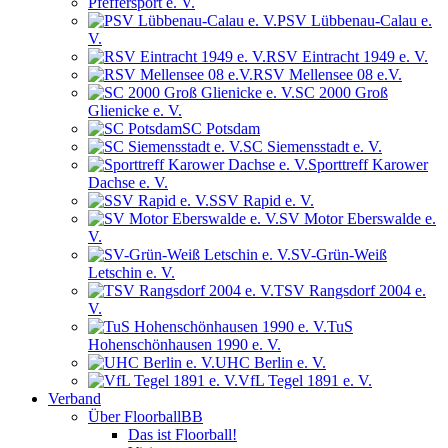
Pfeffersport e. V.
PSV Lübbenau-Calau e.
V.
RSV Eintracht 1949 e. V.
RSV Mellensee 08 e.V.
SC 2000 Groß
Glienicke e. V.
SC Potsdam
SC Siemensstadt e. V.
Sporttreff Karower
Dachse e. V.
SSV Rapid e. V.
SV Motor Eberswalde e.
V.
SV-Grün-Weiß
Letschin e. V.
TSV Rangsdorf 2004 e.
V.
TuS
Hohenschönhausen 1990 e. V.
UHC Berlin e. V.
VfL Tegel 1891 e. V.
Verband
Über FloorballBB
Das ist Floorball!