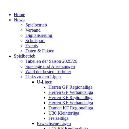
Home
News
Spielbetrieb
Verband
Digitalisierung
Schulsport
Events
Daten & Fakten
Spielbetrieb
Tabellen der Saison 2025/26
Spieltage und Ansetzungen
Wahl der besten Torhüter
Links zu den Ligen
U-Ligen
Herren GF Regionalliga
Herren GF Verbandsliga
Herren KF Regionalliga
Herren KF Verbandsliga
Damen KF Regionalliga
Ü30 Kleintorliga
Freizeitliga
Erwachsene Ligen
U17 KF Regionalliga