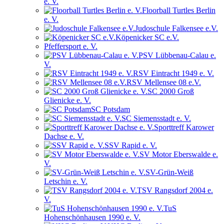
e. V.
Floorball Turtles Berlin
e. V.
Judoschule Falkensee e.V.
Köpenicker SC e.V.
Pfeffersport e. V.
PSV Lübbenau-Calau e.
V.
RSV Eintracht 1949 e. V.
RSV Mellensee 08 e.V.
SC 2000 Groß
Glienicke e. V.
SC Potsdam
SC Siemensstadt e. V.
Sporttreff Karower
Dachse e. V.
SSV Rapid e. V.
SV Motor Eberswalde e.
V.
SV-Grün-Weiß
Letschin e. V.
TSV Rangsdorf 2004 e.
V.
TuS
Hohenschönhausen 1990 e. V.