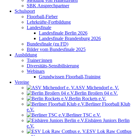
Meldung von Hallenzeiten
SBK Ansprechpartner
Schulsport
Floorball-Fieber
Lehrkräfte-Fortbildung
Landesfinale
Landesfinale Berlin 2026
Landesfinale Brandenburg 2026
Bundesfinale (zu FD)
Bilder vom Bundesfinale 2025
Ausbildung
Trainer:innen
Diversitäts-Sensibilisierung
Webinars
Grundwissen Floorball-Training
Vereine
ASV Michendorf e. V.
Berlin Broilers 04 e.V.
Berlin Rockets e.V.
Berliner Floorball Klub
e.V.
Berliner TSC e.V.
Eisbären Juniors Berlin
e.V.
ESV Lok Raw Cottbus