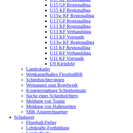
U15 GF Regionalliga
U15 KF Regionalliga
U15w KF Regionalliga
U13 GF Regionalliga
U13 KF Regionalliga
U13 KF Verbandsliga
U13 KF Vorrunde
U13w KF Regionalliga
U11 KF Regionalliga
U11 KF Verbandsliga
U11 KF Vorrunde
U9 Kleinfeld
Landeskader
Wettkampfhallen FloorballBB
Schiedsrichter:innen
Weisungen zum Regelwerk
Kostenerstattung Schiedseinsatz
Suche eines Schiedsrichters
Meldung von Teams
Meldung von Hallenzeiten
SBK Ansprechpartner
Schulsport
Floorball-Fieber
Lehrkräfte-Fortbildung