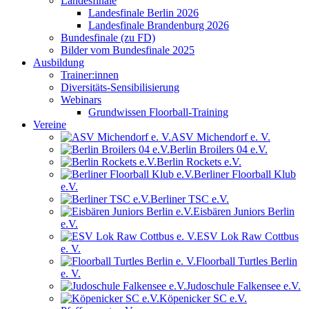
Landesfinale
Landesfinale Berlin 2026
Landesfinale Brandenburg 2026
Bundesfinale (zu FD)
Bilder vom Bundesfinale 2025
Ausbildung
Trainer:innen
Diversitäts-Sensibilisierung
Webinars
Grundwissen Floorball-Training
Vereine
ASV Michendorf e. V.
Berlin Broilers 04 e.V.
Berlin Rockets e.V.
Berliner Floorball Klub
e.V.
Berliner TSC e.V.
Eisbären Juniors Berlin
e.V.
ESV Lok Raw Cottbus
e. V.
Floorball Turtles Berlin
e. V.
Judoschule Falkensee e.V.
Köpenicker SC e.V.