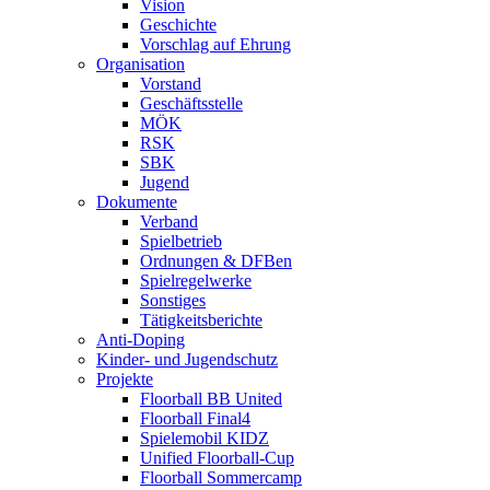
Vision
Geschichte
Vorschlag auf Ehrung
Organisation
Vorstand
Geschäftsstelle
MÖK
RSK
SBK
Jugend
Dokumente
Verband
Spielbetrieb
Ordnungen & DFBen
Spielregelwerke
Sonstiges
Tätigkeitsberichte
Anti-Doping
Kinder- und Jugendschutz
Projekte
Floorball BB United
Floorball Final4
Spielemobil KIDZ
Unified Floorball-Cup
Floorball Sommercamp