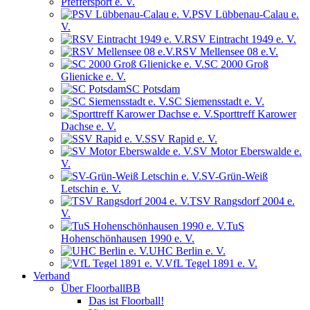
Pfeffersport e. V.
PSV Lübbenau-Calau e.
V.
RSV Eintracht 1949 e. V.
RSV Mellensee 08 e.V.
SC 2000 Groß
Glienicke e. V.
SC Potsdam
SC Siemensstadt e. V.
Sporttreff Karower
Dachse e. V.
SSV Rapid e. V.
SV Motor Eberswalde e.
V.
SV-Grün-Weiß
Letschin e. V.
TSV Rangsdorf 2004 e.
V.
TuS
Hohenschönhausen 1990 e. V.
UHC Berlin e. V.
VfL Tegel 1891 e. V.
Verband
Über FloorballBB
Das ist Floorball!