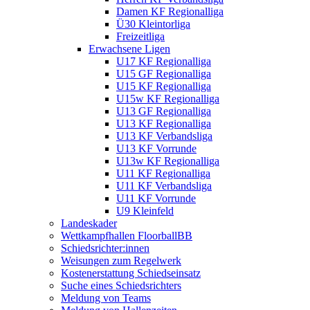
Damen KF Regionalliga
Ü30 Kleintorliga
Freizeitliga
Erwachsene Ligen
U17 KF Regionalliga
U15 GF Regionalliga
U15 KF Regionalliga
U15w KF Regionalliga
U13 GF Regionalliga
U13 KF Regionalliga
U13 KF Verbandsliga
U13 KF Vorrunde
U13w KF Regionalliga
U11 KF Regionalliga
U11 KF Verbandsliga
U11 KF Vorrunde
U9 Kleinfeld
Landeskader
Wettkampfhallen FloorballBB
Schiedsrichter:innen
Weisungen zum Regelwerk
Kostenerstattung Schiedseinsatz
Suche eines Schiedsrichters
Meldung von Teams