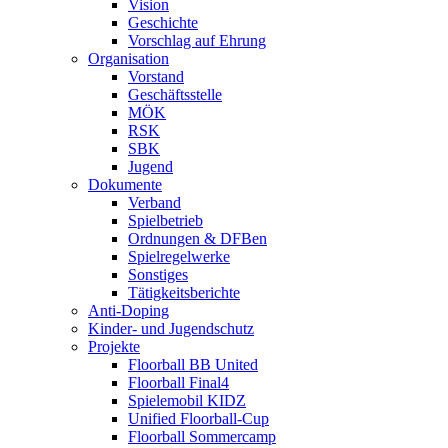
Vision
Geschichte
Vorschlag auf Ehrung
Organisation
Vorstand
Geschäftsstelle
MÖK
RSK
SBK
Jugend
Dokumente
Verband
Spielbetrieb
Ordnungen & DFBen
Spielregelwerke
Sonstiges
Tätigkeitsberichte
Anti-Doping
Kinder- und Jugendschutz
Projekte
Floorball BB United
Floorball Final4
Spielemobil KIDZ
Unified Floorball-Cup
Floorball Sommercamp