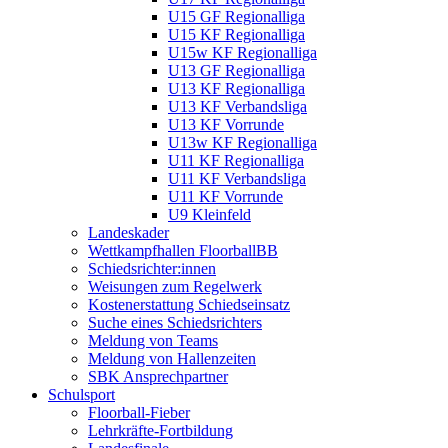
U15 GF Regionalliga
U15 KF Regionalliga
U15w KF Regionalliga
U13 GF Regionalliga
U13 KF Regionalliga
U13 KF Verbandsliga
U13 KF Vorrunde
U13w KF Regionalliga
U11 KF Regionalliga
U11 KF Verbandsliga
U11 KF Vorrunde
U9 Kleinfeld
Landeskader
Wettkampfhallen FloorballBB
Schiedsrichter:innen
Weisungen zum Regelwerk
Kostenerstattung Schiedseinsatz
Suche eines Schiedsrichters
Meldung von Teams
Meldung von Hallenzeiten
SBK Ansprechpartner
Schulsport
Floorball-Fieber
Lehrkräfte-Fortbildung