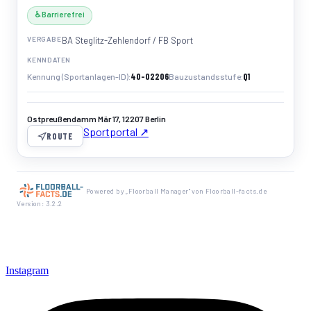
♿ Barrierefrei
VERGABE
BA Steglitz-Zehlendorf / FB Sport
KENNDATEN
40-02206
Q1
Kennung (Sportanlagen-ID)
Bauzustandsstufe
Ostpreußendamm Mär 17, 12207 Berlin
Sportportal ↗
ROUTE
Powered by „Floorball Manager" von Floorball-facts.de
Version: 3.2.2
Instagram