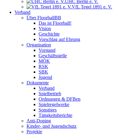
UHC Berlin e. V.
VfL Tegel 1891 e. V.
Verband
Über FloorballBB
Das ist Floorball!
Vision
Geschichte
Vorschlag auf Ehrung
Organisation
Vorstand
Geschäftsstelle
MÖK
RSK
SBK
Jugend
Dokumente
Verband
Spielbetrieb
Ordnungen & DFBen
Spielregelwerke
Sonstiges
Tätigkeitsberichte
Anti-Doping
Kinder- und Jugendschutz
Projekte