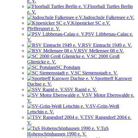
e. V.
Floorball Turtles Berlin
e. V.
Judoschule Falkensee e.V.
Köpenicker SC e.V.
Pfeffersport e. V.
PSV Lübbenau-Calau e.
V.
RSV Eintracht 1949 e. V.
RSV Mellensee 08 e.V.
SC 2000 Groß
Glienicke e. V.
SC Potsdam
SC Siemensstadt e. V.
Sporttreff Karower
Dachse e. V.
SSV Rapid e. V.
SV Motor Eberswalde e.
V.
SV-Grün-Weiß
Letschin e. V.
TSV Rangsdorf 2004 e.
V.
TuS
Hohenschönhausen 1990 e. V.