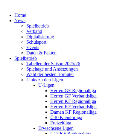
Home
News
Spielbetrieb
Verband
Digitalisierung
Schulsport
Events
Daten & Fakten
Spielbetrieb
Tabellen der Saison 2025/26
Spieltage und Ansetzungen
Wahl der besten Torhüter
Links zu den Ligen
U-Ligen
Herren GF Regionalliga
Herren GF Verbandsliga
Herren KF Regionalliga
Herren KF Verbandsliga
Damen KF Regionalliga
Ü30 Kleintorliga
Freizeitliga
Erwachsene Ligen
U17 KF Regionalliga