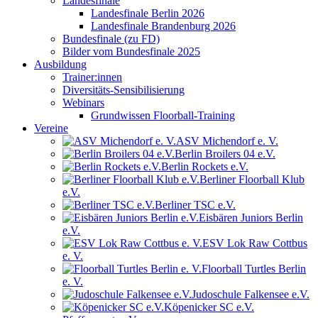
Landesfinale
Landesfinale Berlin 2026
Landesfinale Brandenburg 2026
Bundesfinale (zu FD)
Bilder vom Bundesfinale 2025
Ausbildung
Trainer:innen
Diversitäts-Sensibilisierung
Webinars
Grundwissen Floorball-Training
Vereine
ASV Michendorf e. V.
Berlin Broilers 04 e.V.
Berlin Rockets e.V.
Berliner Floorball Klub
e.V.
Berliner TSC e.V.
Eisbären Juniors Berlin
e.V.
ESV Lok Raw Cottbus
e. V.
Floorball Turtles Berlin
e. V.
Judoschule Falkensee e.V.
Köpenicker SC e.V.