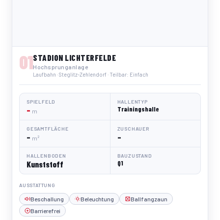
01
STADION LICHTERFELDE
Hochsprunganlage
Laufbahn · Steglitz-Zehlendorf · Teilbar: Einfach
SPIELFELD
HALLENTYP
–
Trainingshalle
m
GESAMTFLÄCHE
ZUSCHAUER
–
–
m²
HALLENBODEN
BAUZUSTAND
Kunststoff
Q1
AUSSTATTUNG
Beschallung
Beleuchtung
Ballfangzaun
Barrierefrei