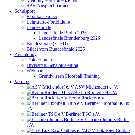
Meldung von Hallenzeiten
SBK Ansprechpartner
Schulsport
Floorball-Fieber
Lehrkräfte-Fortbildung
Landesfinale
Landesfinale Berlin 2026
Landesfinale Brandenburg 2026
Bundesfinale (zu FD)
Bilder vom Bundesfinale 2025
Ausbildung
Trainer:innen
Diversitäts-Sensibilisierung
Webinars
Grundwissen Floorball-Training
Vereine
ASV Michendorf e. V.
Berlin Broilers 04 e.V.
Berlin Rockets e.V.
Berliner Floorball Klub
e.V.
Berliner TSC e.V.
Eisbären Juniors Berlin
e.V.
ESV Lok Raw Cottbus