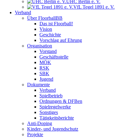
UHC Berlin e. V.
VfL Tegel 1891 e. V.
Verband
Über FloorballBB
Das ist Floorball!
Vision
Geschichte
Vorschlag auf Ehrung
Organisation
Vorstand
Geschäftsstelle
MÖK
RSK
SBK
Jugend
Dokumente
Verband
Spielbetrieb
Ordnungen & DFBen
Spielregelwerke
Sonstiges
Tätigkeitsberichte
Anti-Doping
Kinder- und Jugendschutz
Projekte