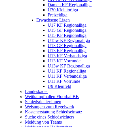
Damen KF Regionalliga
Ü30 Kleintorliga
Freizeitliga
Erwachsene Ligen
U17 KF Regionalliga
U15 GF Regionalliga
U15 KF Regionalliga
U15w KF Regionalliga
U13 GF Regionalliga
U13 KF Regionalliga
U13 KF Verbandsliga
U13 KF Vorrunde
U13w KF Regionalliga
U11 KF Regionalliga
U11 KF Verbandsliga
U11 KF Vorrunde
U9 Kleinfeld
Landeskader
Wettkampfhallen FloorballBB
Schiedsrichter:innen
Weisungen zum Regelwerk
Kostenerstattung Schiedseinsatz
Suche eines Schiedsrichters
Meldung von Teams