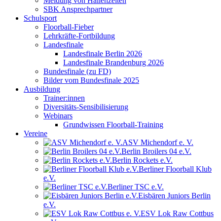
Meldung von Hallenzeiten
SBK Ansprechpartner
Schulsport
Floorball-Fieber
Lehrkräfte-Fortbildung
Landesfinale
Landesfinale Berlin 2026
Landesfinale Brandenburg 2026
Bundesfinale (zu FD)
Bilder vom Bundesfinale 2025
Ausbildung
Trainer:innen
Diversitäts-Sensibilisierung
Webinars
Grundwissen Floorball-Training
Vereine
ASV Michendorf e. V.
Berlin Broilers 04 e.V.
Berlin Rockets e.V.
Berliner Floorball Klub
e.V.
Berliner TSC e.V.
Eisbären Juniors Berlin
e.V.
ESV Lok Raw Cottbus