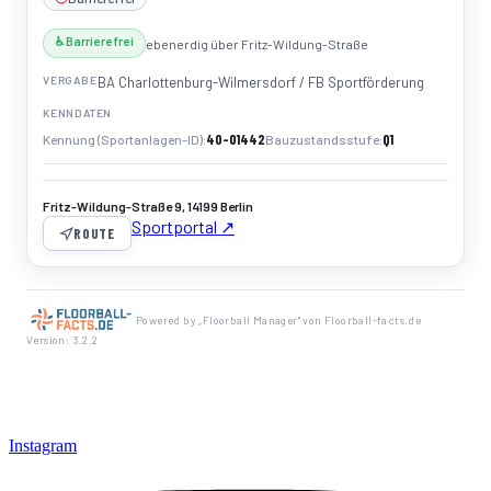
♿ Barrierefrei
ebenerdig über Fritz-Wildung-Straße
VERGABE
BA Charlottenburg-Wilmersdorf / FB Sportförderung
KENNDATEN
40-01442
Q1
Kennung (Sportanlagen-ID)
Bauzustandsstufe
Fritz-Wildung-Straße 9, 14199 Berlin
Sportportal ↗
ROUTE
Powered by „Floorball Manager" von Floorball-facts.de
Version: 3.2.2
Instagram