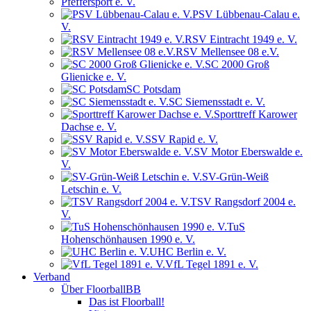
Pfeffersport e. V.
PSV Lübbenau-Calau e.
V.
RSV Eintracht 1949 e. V.
RSV Mellensee 08 e.V.
SC 2000 Groß
Glienicke e. V.
SC Potsdam
SC Siemensstadt e. V.
Sporttreff Karower
Dachse e. V.
SSV Rapid e. V.
SV Motor Eberswalde e.
V.
SV-Grün-Weiß
Letschin e. V.
TSV Rangsdorf 2004 e.
V.
TuS
Hohenschönhausen 1990 e. V.
UHC Berlin e. V.
VfL Tegel 1891 e. V.
Verband
Über FloorballBB
Das ist Floorball!