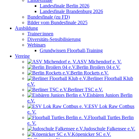
Landesfinale
Landesfinale Berlin 2026
Landesfinale Brandenburg 2026
Bundesfinale (zu FD)
Bilder vom Bundesfinale 2025
Ausbildung
Trainer:innen
Diversitäts-Sensibilisierung
Webinars
Grundwissen Floorball-Training
Vereine
ASV Michendorf e. V.
Berlin Broilers 04 e.V.
Berlin Rockets e.V.
Berliner Floorball Klub
e.V.
Berliner TSC e.V.
Eisbären Juniors Berlin
e.V.
ESV Lok Raw Cottbus
e. V.
Floorball Turtles Berlin
e. V.
Judoschule Falkensee e.V.
Köpenicker SC e.V.