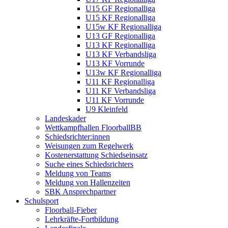
U15 GF Regionalliga
U15 KF Regionalliga
U15w KF Regionalliga
U13 GF Regionalliga
U13 KF Regionalliga
U13 KF Verbandsliga
U13 KF Vorrunde
U13w KF Regionalliga
U11 KF Regionalliga
U11 KF Verbandsliga
U11 KF Vorrunde
U9 Kleinfeld
Landeskader
Wettkampfhallen FloorballBB
Schiedsrichter:innen
Weisungen zum Regelwerk
Kostenerstattung Schiedseinsatz
Suche eines Schiedsrichters
Meldung von Teams
Meldung von Hallenzeiten
SBK Ansprechpartner
Schulsport
Floorball-Fieber
Lehrkräfte-Fortbildung