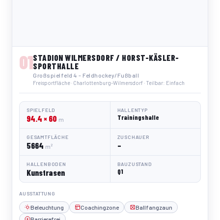
01
STADION WILMERSDORF / HORST-KÄSLER-
SPORTHALLE
Großspielfeld 4 - Feldhockey/Fußball
Freisportfläche · Charlottenburg-Wilmersdorf · Teilbar: Einfach
SPIELFELD
HALLENTYP
94.4 × 60
Trainingshalle
m
GESAMTFLÄCHE
ZUSCHAUER
5664
–
m²
HALLENBODEN
BAUZUSTAND
Kunstrasen
Q1
AUSSTATTUNG
Beleuchtung
Coachingzone
Ballfangzaun
Barrierefrei