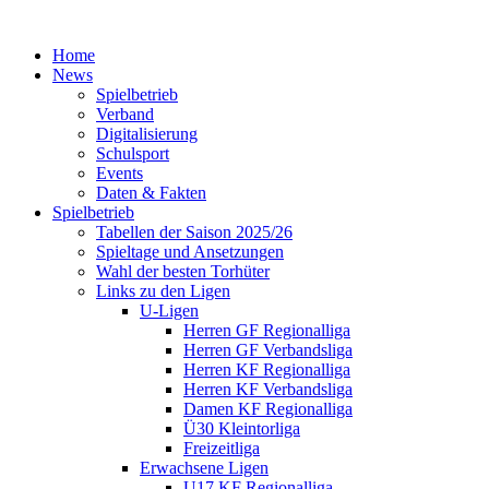
Home
News
Spielbetrieb
Verband
Digitalisierung
Schulsport
Events
Daten & Fakten
Spielbetrieb
Tabellen der Saison 2025/26
Spieltage und Ansetzungen
Wahl der besten Torhüter
Links zu den Ligen
U-Ligen
Herren GF Regionalliga
Herren GF Verbandsliga
Herren KF Regionalliga
Herren KF Verbandsliga
Damen KF Regionalliga
Ü30 Kleintorliga
Freizeitliga
Erwachsene Ligen
U17 KF Regionalliga