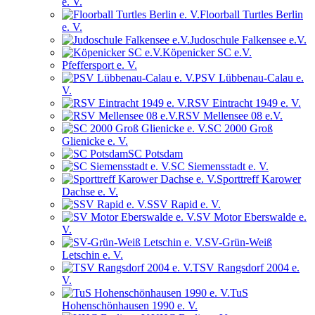
e. V.
Floorball Turtles Berlin
e. V.
Judoschule Falkensee e.V.
Köpenicker SC e.V.
Pfeffersport e. V.
PSV Lübbenau-Calau e.
V.
RSV Eintracht 1949 e. V.
RSV Mellensee 08 e.V.
SC 2000 Groß
Glienicke e. V.
SC Potsdam
SC Siemensstadt e. V.
Sporttreff Karower
Dachse e. V.
SSV Rapid e. V.
SV Motor Eberswalde e.
V.
SV-Grün-Weiß
Letschin e. V.
TSV Rangsdorf 2004 e.
V.
TuS
Hohenschönhausen 1990 e. V.