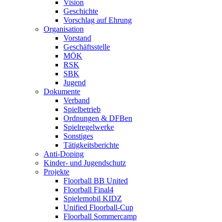
Vision
Geschichte
Vorschlag auf Ehrung
Organisation
Vorstand
Geschäftsstelle
MÖK
RSK
SBK
Jugend
Dokumente
Verband
Spielbetrieb
Ordnungen & DFBen
Spielregelwerke
Sonstiges
Tätigkeitsberichte
Anti-Doping
Kinder- und Jugendschutz
Projekte
Floorball BB United
Floorball Final4
Spielemobil KIDZ
Unified Floorball-Cup
Floorball Sommercamp