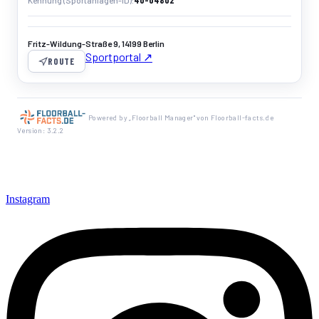
40-04802
Kennung (Sportanlagen-ID)
Fritz-Wildung-Straße 9, 14199 Berlin
Sportportal ↗
ROUTE
Powered by „Floorball Manager" von Floorball-facts.de
Version: 3.2.2
Instagram