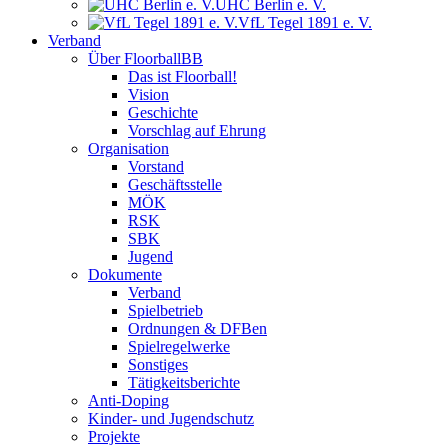
UHC Berlin e. V.
VfL Tegel 1891 e. V.
Verband
Über FloorballBB
Das ist Floorball!
Vision
Geschichte
Vorschlag auf Ehrung
Organisation
Vorstand
Geschäftsstelle
MÖK
RSK
SBK
Jugend
Dokumente
Verband
Spielbetrieb
Ordnungen & DFBen
Spielregelwerke
Sonstiges
Tätigkeitsberichte
Anti-Doping
Kinder- und Jugendschutz
Projekte