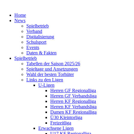
Home
News
Spielbetrieb
Verband
Digitalisierung
Schulsport
Events
Daten & Fakten
Spielbetrieb
Tabellen der Saison 2025/26
Spieltage und Ansetzungen
Wahl der besten Torhüter
Links zu den Ligen
U-Ligen
Herren GF Regionalliga
Herren GF Verbandsliga
Herren KF Regionalliga
Herren KF Verbandsliga
Damen KF Regionalliga
Ü30 Kleintorliga
Freizeitliga
Erwachsene Ligen
U17 KF Regionalliga