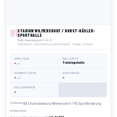
01
STADION WILMERSDORF / HORST-KÄSLER-
SPORTHALLE
Mehrzweckraum H-K-H
Mehrzweck · Charlottenburg-Wilmersdorf · Teilbar: Einfach
SPIELFELD
HALLENTYP
–
Trainingshalle
m
GESAMTFLÄCHE
ZUSCHAUER
–
–
m²
HALLENBODEN
–
VERGABE
BA Charlottenburg-Wilmersdorf / FB Sportförderung
KENNDATEN