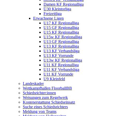
Damen KF Regionalliga
Ü30 Kleintorliga
Freizeitliga
Erwachsene Ligen
U17 KF Regionalliga
U15 GF Regionalliga
U15 KF Regionalliga
U15w KF Regionalliga
U13 GF Regionalliga
U13 KF Regionalliga
U13 KF Verbandsliga
U13 KF Vorrunde
U13w KF Regionalliga
U11 KF Regionalliga
U11 KF Verbandsliga
U11 KF Vorrunde
U9 Kleinfeld
Landeskader
Wettkampfhallen FloorballBB
Schiedsrichter:innen
Weisungen zum Regelwerk
Kostenerstattung Schiedseinsatz
Suche eines Schiedsrichters
Meldung von Teams