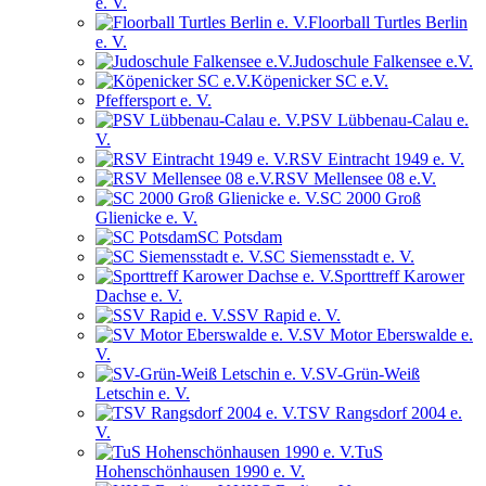
e. V.
Floorball Turtles Berlin
e. V.
Judoschule Falkensee e.V.
Köpenicker SC e.V.
Pfeffersport e. V.
PSV Lübbenau-Calau e.
V.
RSV Eintracht 1949 e. V.
RSV Mellensee 08 e.V.
SC 2000 Groß
Glienicke e. V.
SC Potsdam
SC Siemensstadt e. V.
Sporttreff Karower
Dachse e. V.
SSV Rapid e. V.
SV Motor Eberswalde e.
V.
SV-Grün-Weiß
Letschin e. V.
TSV Rangsdorf 2004 e.
V.
TuS
Hohenschönhausen 1990 e. V.