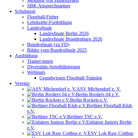
Meldung von Hallenzeiten
SBK Ansprechpartner
Schulsport
Floorball-Fieber
Lehrkräfte-Fortbildung
Landesfinale
Landesfinale Berlin 2026
Landesfinale Brandenburg 2026
Bundesfinale (zu FD)
Bilder vom Bundesfinale 2025
Ausbildung
Trainer:innen
Diversitäts-Sensibilisierung
Webinars
Grundwissen Floorball-Training
Vereine
ASV Michendorf e. V.
Berlin Broilers 04 e.V.
Berlin Rockets e.V.
Berliner Floorball Klub
e.V.
Berliner TSC e.V.
Eisbären Juniors Berlin
e.V.
ESV Lok Raw Cottbus