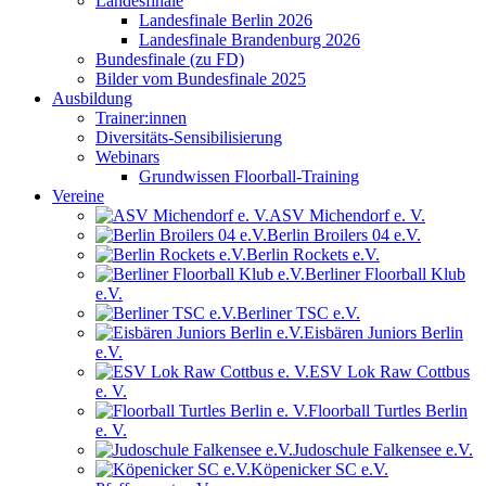
Landesfinale
Landesfinale Berlin 2026
Landesfinale Brandenburg 2026
Bundesfinale (zu FD)
Bilder vom Bundesfinale 2025
Ausbildung
Trainer:innen
Diversitäts-Sensibilisierung
Webinars
Grundwissen Floorball-Training
Vereine
ASV Michendorf e. V.
Berlin Broilers 04 e.V.
Berlin Rockets e.V.
Berliner Floorball Klub
e.V.
Berliner TSC e.V.
Eisbären Juniors Berlin
e.V.
ESV Lok Raw Cottbus
e. V.
Floorball Turtles Berlin
e. V.
Judoschule Falkensee e.V.
Köpenicker SC e.V.