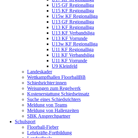
U15 GF Regionalliga
U15 KF Regionalliga
U15w KF Regionalliga
U13 GF Regionalliga
U13 KF Regionalliga
U13 KF Verbandsliga
U13 KF Vorrunde
U13w KF Regionalliga
U11 KF Regionalliga
U11 KF Verbandsliga
U11 KF Vorrunde
U9 Kleinfeld
Landeskader
Wettkampfhallen FloorballBB
Schiedsrichter:innen
Weisungen zum Regelwerk
Kostenerstattung Schiedseinsatz
Suche eines Schiedsrichters
Meldung von Teams
Meldung von Hallenzeiten
SBK Ansprechpartner
Schulsport
Floorball-Fieber
Lehrkräfte-Fortbildung