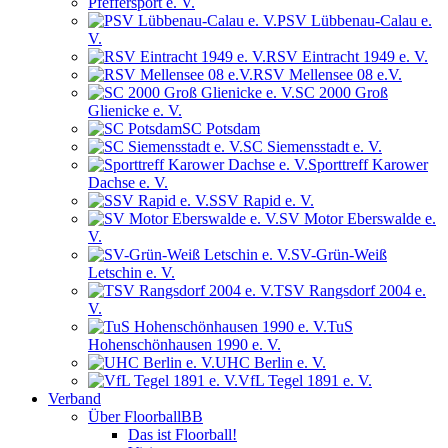
Pfeffersport e. V.
PSV Lübbenau-Calau e.
V.
RSV Eintracht 1949 e. V.
RSV Mellensee 08 e.V.
SC 2000 Groß
Glienicke e. V.
SC Potsdam
SC Siemensstadt e. V.
Sporttreff Karower
Dachse e. V.
SSV Rapid e. V.
SV Motor Eberswalde e.
V.
SV-Grün-Weiß
Letschin e. V.
TSV Rangsdorf 2004 e.
V.
TuS
Hohenschönhausen 1990 e. V.
UHC Berlin e. V.
VfL Tegel 1891 e. V.
Verband
Über FloorballBB
Das ist Floorball!