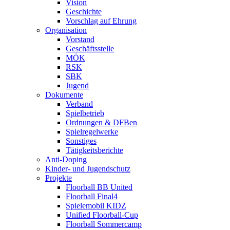
Vision
Geschichte
Vorschlag auf Ehrung
Organisation
Vorstand
Geschäftsstelle
MÖK
RSK
SBK
Jugend
Dokumente
Verband
Spielbetrieb
Ordnungen & DFBen
Spielregelwerke
Sonstiges
Tätigkeitsberichte
Anti-Doping
Kinder- und Jugendschutz
Projekte
Floorball BB United
Floorball Final4
Spielemobil KIDZ
Unified Floorball-Cup
Floorball Sommercamp