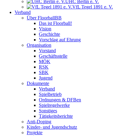
UHC Berlin e. V.
VfL Tegel 1891 e. V.
Verband
Über FloorballBB
Das ist Floorball!
Vision
Geschichte
Vorschlag auf Ehrung
Organisation
Vorstand
Geschäftsstelle
MÖK
RSK
SBK
Jugend
Dokumente
Verband
Spielbetrieb
Ordnungen & DFBen
Spielregelwerke
Sonstiges
Tätigkeitsberichte
Anti-Doping
Kinder- und Jugendschutz
Projekte