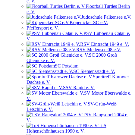
e. V.
Floorball Turtles Berlin
e. V.
Judoschule Falkensee e.V.
Köpenicker SC e.V.
Pfeffersport e. V.
PSV Lübbenau-Calau e.
V.
RSV Eintracht 1949 e. V.
RSV Mellensee 08 e.V.
SC 2000 Groß
Glienicke e. V.
SC Potsdam
SC Siemensstadt e. V.
Sporttreff Karower
Dachse e. V.
SSV Rapid e. V.
SV Motor Eberswalde e.
V.
SV-Grün-Weiß
Letschin e. V.
TSV Rangsdorf 2004 e.
V.
TuS
Hohenschönhausen 1990 e. V.