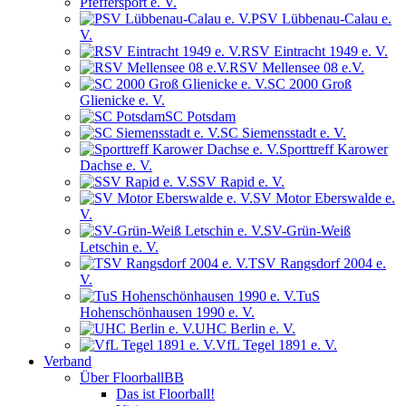
Pfeffersport e. V.
PSV Lübbenau-Calau e.
V.
RSV Eintracht 1949 e. V.
RSV Mellensee 08 e.V.
SC 2000 Groß
Glienicke e. V.
SC Potsdam
SC Siemensstadt e. V.
Sporttreff Karower
Dachse e. V.
SSV Rapid e. V.
SV Motor Eberswalde e.
V.
SV-Grün-Weiß
Letschin e. V.
TSV Rangsdorf 2004 e.
V.
TuS
Hohenschönhausen 1990 e. V.
UHC Berlin e. V.
VfL Tegel 1891 e. V.
Verband
Über FloorballBB
Das ist Floorball!