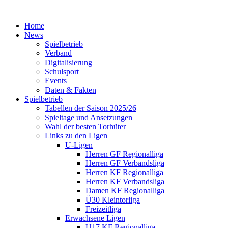
Home
News
Spielbetrieb
Verband
Digitalisierung
Schulsport
Events
Daten & Fakten
Spielbetrieb
Tabellen der Saison 2025/26
Spieltage und Ansetzungen
Wahl der besten Torhüter
Links zu den Ligen
U-Ligen
Herren GF Regionalliga
Herren GF Verbandsliga
Herren KF Regionalliga
Herren KF Verbandsliga
Damen KF Regionalliga
Ü30 Kleintorliga
Freizeitliga
Erwachsene Ligen
U17 KF Regionalliga