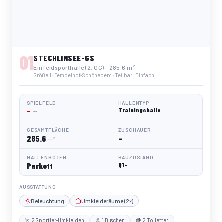
01
STECHLINSEE-GS
Einfeldsporthalle (2. OG) - 285,6 m²
Größe 1 · Tempelhof-Schöneberg · Teilbar: Einfach
SPIELFELD
HALLENTYP
–
Trainingshalle
m
GESAMTFLÄCHE
ZUSCHAUER
285.6
–
m²
HALLENBODEN
BAUZUSTAND
Parkett
Q1-
AUSSTATTUNG
Beleuchtung
Umkleideräume (2×)
🏃 2 Sportler-Umkleiden
🚿 1 Duschen
🚻 2 Toiletten