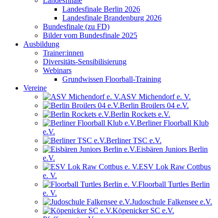
Landesfinale
Landesfinale Berlin 2026
Landesfinale Brandenburg 2026
Bundesfinale (zu FD)
Bilder vom Bundesfinale 2025
Ausbildung
Trainer:innen
Diversitäts-Sensibilisierung
Webinars
Grundwissen Floorball-Training
Vereine
ASV Michendorf e. V.
Berlin Broilers 04 e.V.
Berlin Rockets e.V.
Berliner Floorball Klub
e.V.
Berliner TSC e.V.
Eisbären Juniors Berlin
e.V.
ESV Lok Raw Cottbus
e. V.
Floorball Turtles Berlin
e. V.
Judoschule Falkensee e.V.
Köpenicker SC e.V.