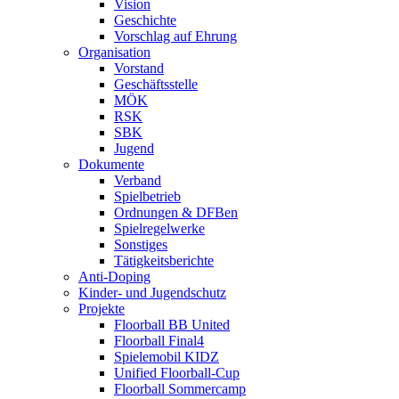
Vision
Geschichte
Vorschlag auf Ehrung
Organisation
Vorstand
Geschäftsstelle
MÖK
RSK
SBK
Jugend
Dokumente
Verband
Spielbetrieb
Ordnungen & DFBen
Spielregelwerke
Sonstiges
Tätigkeitsberichte
Anti-Doping
Kinder- und Jugendschutz
Projekte
Floorball BB United
Floorball Final4
Spielemobil KIDZ
Unified Floorball-Cup
Floorball Sommercamp