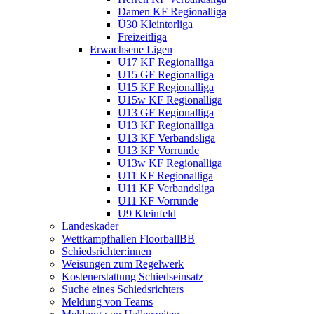
Damen KF Regionalliga
Ü30 Kleintorliga
Freizeitliga
Erwachsene Ligen
U17 KF Regionalliga
U15 GF Regionalliga
U15 KF Regionalliga
U15w KF Regionalliga
U13 GF Regionalliga
U13 KF Regionalliga
U13 KF Verbandsliga
U13 KF Vorrunde
U13w KF Regionalliga
U11 KF Regionalliga
U11 KF Verbandsliga
U11 KF Vorrunde
U9 Kleinfeld
Landeskader
Wettkampfhallen FloorballBB
Schiedsrichter:innen
Weisungen zum Regelwerk
Kostenerstattung Schiedseinsatz
Suche eines Schiedsrichters
Meldung von Teams