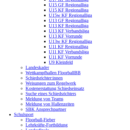
U15 GF Regionalliga
U15 KF Regionalliga
U15w KF Regionalliga
U13 GF Regionalliga
U13 KF Regionalliga
U13 KF Verbandsliga
U13 KF Vorrunde
U13w KF Regionalliga
U11 KF Regionalliga
U11 KF Verbandsliga
U11 KF Vorrunde
U9 Kleinfeld
Landeskader
Wettkampfhallen FloorballBB
Schiedsrichter:innen
Weisungen zum Regelwerk
Kostenerstattung Schiedseinsatz
Suche eines Schiedsrichters
Meldung von Teams
Meldung von Hallenzeiten
SBK Ansprechpartner
Schulsport
Floorball-Fieber
Lehrkräfte-Fortbildung