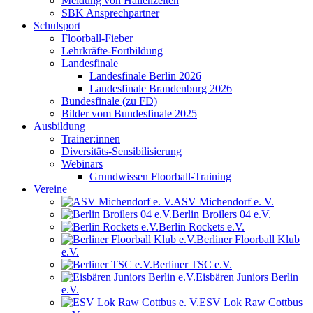
Meldung von Hallenzeiten
SBK Ansprechpartner
Schulsport
Floorball-Fieber
Lehrkräfte-Fortbildung
Landesfinale
Landesfinale Berlin 2026
Landesfinale Brandenburg 2026
Bundesfinale (zu FD)
Bilder vom Bundesfinale 2025
Ausbildung
Trainer:innen
Diversitäts-Sensibilisierung
Webinars
Grundwissen Floorball-Training
Vereine
ASV Michendorf e. V.
Berlin Broilers 04 e.V.
Berlin Rockets e.V.
Berliner Floorball Klub
e.V.
Berliner TSC e.V.
Eisbären Juniors Berlin
e.V.
ESV Lok Raw Cottbus