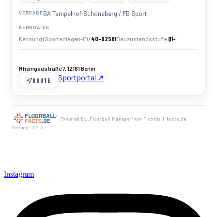
VERGABE
BA Tempelhof-Schöneberg / FB Sport
KENNDATEN
40-02581
Q1-
Kennung (Sportanlagen-ID)
Bauzustandsstufe
Rheingaustraße 7, 12161 Berlin
Sportportal ↗
ROUTE
Powered by „Floorball Manager" von Floorball-facts.de
Version: 3.2.2
Instagram