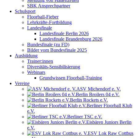
Meldung von Hallenzeiten
SBK Ansprechpartner
Schulsport
Floorball-Fieber
Lehrkräfte-Fortbildung
Landesfinale
Landesfinale Berlin 2026
Landesfinale Brandenburg 2026
Bundesfinale (zu FD)
Bilder vom Bundesfinale 2025
Ausbildung
Trainer:innen
Diversitäts-Sensibilisierung
Webinars
Grundwissen Floorball-Training
Vereine
ASV Michendorf e. V.
Berlin Broilers 04 e.V.
Berlin Rockets e.V.
Berliner Floorball Klub
e.V.
Berliner TSC e.V.
Eisbären Juniors Berlin
e.V.
ESV Lok Raw Cottbus