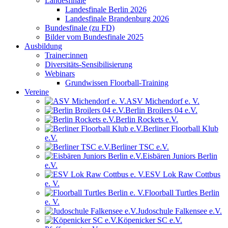
Landesfinale
Landesfinale Berlin 2026
Landesfinale Brandenburg 2026
Bundesfinale (zu FD)
Bilder vom Bundesfinale 2025
Ausbildung
Trainer:innen
Diversitäts-Sensibilisierung
Webinars
Grundwissen Floorball-Training
Vereine
ASV Michendorf e. V.
Berlin Broilers 04 e.V.
Berlin Rockets e.V.
Berliner Floorball Klub
e.V.
Berliner TSC e.V.
Eisbären Juniors Berlin
e.V.
ESV Lok Raw Cottbus
e. V.
Floorball Turtles Berlin
e. V.
Judoschule Falkensee e.V.
Köpenicker SC e.V.