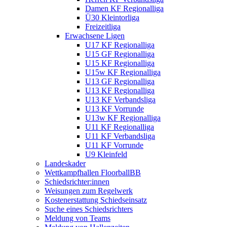
Damen KF Regionalliga
Ü30 Kleintorliga
Freizeitliga
Erwachsene Ligen
U17 KF Regionalliga
U15 GF Regionalliga
U15 KF Regionalliga
U15w KF Regionalliga
U13 GF Regionalliga
U13 KF Regionalliga
U13 KF Verbandsliga
U13 KF Vorrunde
U13w KF Regionalliga
U11 KF Regionalliga
U11 KF Verbandsliga
U11 KF Vorrunde
U9 Kleinfeld
Landeskader
Wettkampfhallen FloorballBB
Schiedsrichter:innen
Weisungen zum Regelwerk
Kostenerstattung Schiedseinsatz
Suche eines Schiedsrichters
Meldung von Teams