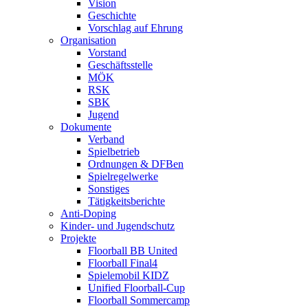
Vision
Geschichte
Vorschlag auf Ehrung
Organisation
Vorstand
Geschäftsstelle
MÖK
RSK
SBK
Jugend
Dokumente
Verband
Spielbetrieb
Ordnungen & DFBen
Spielregelwerke
Sonstiges
Tätigkeitsberichte
Anti-Doping
Kinder- und Jugendschutz
Projekte
Floorball BB United
Floorball Final4
Spielemobil KIDZ
Unified Floorball-Cup
Floorball Sommercamp