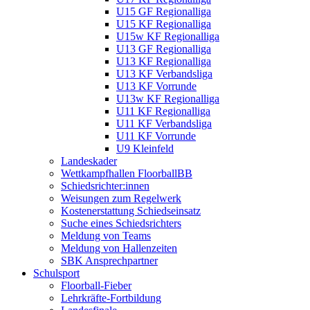
U15 GF Regionalliga
U15 KF Regionalliga
U15w KF Regionalliga
U13 GF Regionalliga
U13 KF Regionalliga
U13 KF Verbandsliga
U13 KF Vorrunde
U13w KF Regionalliga
U11 KF Regionalliga
U11 KF Verbandsliga
U11 KF Vorrunde
U9 Kleinfeld
Landeskader
Wettkampfhallen FloorballBB
Schiedsrichter:innen
Weisungen zum Regelwerk
Kostenerstattung Schiedseinsatz
Suche eines Schiedsrichters
Meldung von Teams
Meldung von Hallenzeiten
SBK Ansprechpartner
Schulsport
Floorball-Fieber
Lehrkräfte-Fortbildung