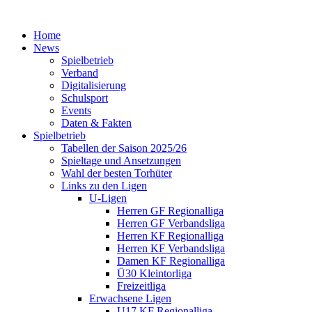
Home
News
Spielbetrieb
Verband
Digitalisierung
Schulsport
Events
Daten & Fakten
Spielbetrieb
Tabellen der Saison 2025/26
Spieltage und Ansetzungen
Wahl der besten Torhüter
Links zu den Ligen
U-Ligen
Herren GF Regionalliga
Herren GF Verbandsliga
Herren KF Regionalliga
Herren KF Verbandsliga
Damen KF Regionalliga
Ü30 Kleintorliga
Freizeitliga
Erwachsene Ligen
U17 KF Regionalliga