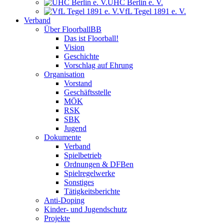
UHC Berlin e. V.
VfL Tegel 1891 e. V.
Verband
Über FloorballBB
Das ist Floorball!
Vision
Geschichte
Vorschlag auf Ehrung
Organisation
Vorstand
Geschäftsstelle
MÖK
RSK
SBK
Jugend
Dokumente
Verband
Spielbetrieb
Ordnungen & DFBen
Spielregelwerke
Sonstiges
Tätigkeitsberichte
Anti-Doping
Kinder- und Jugendschutz
Projekte