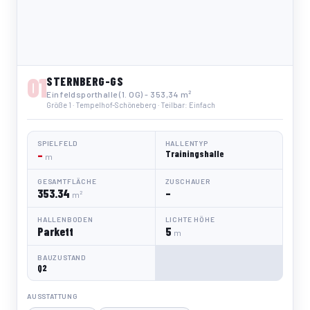
01
STERNBERG-GS
Einfeldsporthalle (1. OG) - 353,34 m²
Größe 1 · Tempelhof-Schöneberg · Teilbar: Einfach
SPIELFELD
HALLENTYP
–
Trainingshalle
m
GESAMTFLÄCHE
ZUSCHAUER
353.34
–
m²
HALLENBODEN
LICHTE HÖHE
Parkett
5
m
BAUZUSTAND
Q2
AUSSTATTUNG