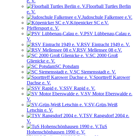
e. V.
Floorball Turtles Berlin
e. V.
Judoschule Falkensee e.V.
Köpenicker SC e.V.
Pfeffersport e. V.
PSV Lübbenau-Calau e.
V.
RSV Eintracht 1949 e. V.
RSV Mellensee 08 e.V.
SC 2000 Groß
Glienicke e. V.
SC Potsdam
SC Siemensstadt e. V.
Sporttreff Karower
Dachse e. V.
SSV Rapid e. V.
SV Motor Eberswalde e.
V.
SV-Grün-Weiß
Letschin e. V.
TSV Rangsdorf 2004 e.
V.
TuS
Hohenschönhausen 1990 e. V.