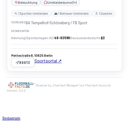
Beleuchtung
Umkleideräume (1×)
🏃 1 Sportler-Umkleiden
👥 1 Betreuer-Umkleiden
🚿 1 Duschen
VERGABE
BA Tempelhof-Schöneberg / FB Sport
KENNDATEN
40-02590
Q2
Kennung (Sportanlagen-ID)
Bauzustandsstufe
Mettestraße 8, 10825 Berlin
Sportportal ↗
ROUTE
Powered by „Floorball Manager" von Floorball-facts.de
Version: 3.2.2
Instagram