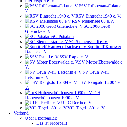
Pfeffersport e. V.
PSV Lübbenau-Calau e.
V.
RSV Eintracht 1949 e. V.
RSV Mellensee 08 e.V.
SC 2000 Groß
Glienicke e. V.
SC Potsdam
SC Siemensstadt e. V.
Sporttreff Karower
Dachse e. V.
SSV Rapid e. V.
SV Motor Eberswalde e.
V.
SV-Grün-Weiß
Letschin e. V.
TSV Rangsdorf 2004 e.
V.
TuS
Hohenschönhausen 1990 e. V.
UHC Berlin e. V.
VfL Tegel 1891 e. V.
Verband
Über FloorballBB
Das ist Floorball!