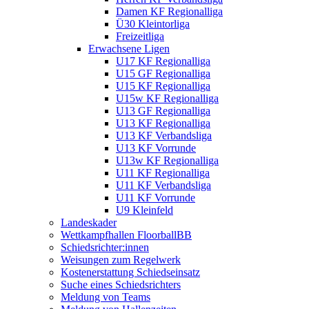
Damen KF Regionalliga
Ü30 Kleintorliga
Freizeitliga
Erwachsene Ligen
U17 KF Regionalliga
U15 GF Regionalliga
U15 KF Regionalliga
U15w KF Regionalliga
U13 GF Regionalliga
U13 KF Regionalliga
U13 KF Verbandsliga
U13 KF Vorrunde
U13w KF Regionalliga
U11 KF Regionalliga
U11 KF Verbandsliga
U11 KF Vorrunde
U9 Kleinfeld
Landeskader
Wettkampfhallen FloorballBB
Schiedsrichter:innen
Weisungen zum Regelwerk
Kostenerstattung Schiedseinsatz
Suche eines Schiedsrichters
Meldung von Teams