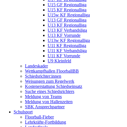
U15 GF Regionalliga
U15 KF Regionalliga
U15w KF Regionalliga
U13 GF Regionalliga
U13 KF Regionalliga
U13 KF Verbandsliga
U13 KF Vorrunde
U13w KF Regionalliga
U11 KF Regionalliga
U11 KF Verbandsliga
U11 KF Vorrunde
U9 Kleinfeld
Landeskader
Wettkampfhallen FloorballBB
Schiedsrichter:innen
Weisungen zum Regelwerk
Kostenerstattung Schiedseinsatz
Suche eines Schiedsrichters
Meldung von Teams
Meldung von Hallenzeiten
SBK Ansprechpartner
Schulsport
Floorball-Fieber
Lehrkräfte-Fortbildung