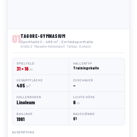
01
TAGORE-GYMNASIUM
Sporthalle C - 496 m² - Einfeldsporthalle
Größe 2 · Marzahn-Hellersdorf · Teilbar: Einfach
SPIELFELD
HALLENTYP
31 × 16
Trainingshalle
m
GESAMTFLÄCHE
ZUSCHAUER
405
–
m²
HALLENBODEN
LICHTE HÖHE
Linoleum
6
m
BAUJAHR
BAUZUSTAND
1981
Q1
AUSSTATTUNG