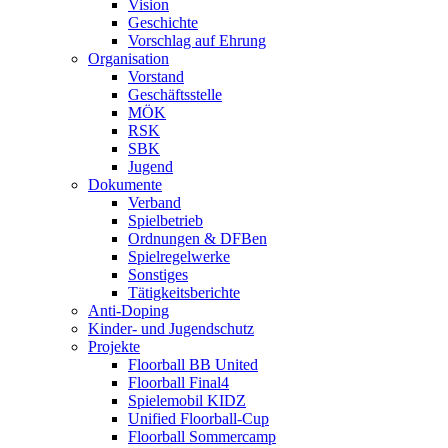
Vision
Geschichte
Vorschlag auf Ehrung
Organisation
Vorstand
Geschäftsstelle
MÖK
RSK
SBK
Jugend
Dokumente
Verband
Spielbetrieb
Ordnungen & DFBen
Spielregelwerke
Sonstiges
Tätigkeitsberichte
Anti-Doping
Kinder- und Jugendschutz
Projekte
Floorball BB United
Floorball Final4
Spielemobil KIDZ
Unified Floorball-Cup
Floorball Sommercamp