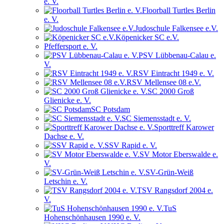
e. V.
Floorball Turtles Berlin
e. V.
Judoschule Falkensee e.V.
Köpenicker SC e.V.
Pfeffersport e. V.
PSV Lübbenau-Calau e.
V.
RSV Eintracht 1949 e. V.
RSV Mellensee 08 e.V.
SC 2000 Groß
Glienicke e. V.
SC Potsdam
SC Siemensstadt e. V.
Sporttreff Karower
Dachse e. V.
SSV Rapid e. V.
SV Motor Eberswalde e.
V.
SV-Grün-Weiß
Letschin e. V.
TSV Rangsdorf 2004 e.
V.
TuS
Hohenschönhausen 1990 e. V.