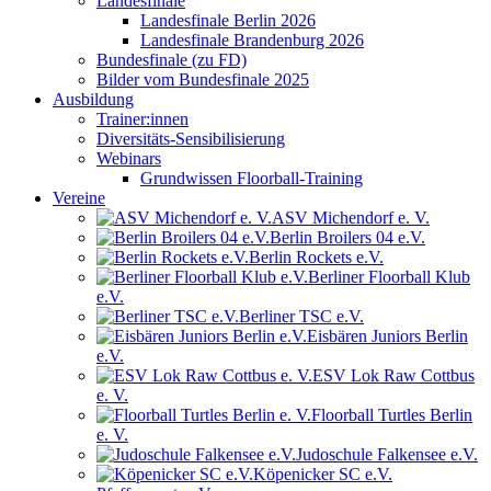
Landesfinale
Landesfinale Berlin 2026
Landesfinale Brandenburg 2026
Bundesfinale (zu FD)
Bilder vom Bundesfinale 2025
Ausbildung
Trainer:innen
Diversitäts-Sensibilisierung
Webinars
Grundwissen Floorball-Training
Vereine
ASV Michendorf e. V.
Berlin Broilers 04 e.V.
Berlin Rockets e.V.
Berliner Floorball Klub
e.V.
Berliner TSC e.V.
Eisbären Juniors Berlin
e.V.
ESV Lok Raw Cottbus
e. V.
Floorball Turtles Berlin
e. V.
Judoschule Falkensee e.V.
Köpenicker SC e.V.