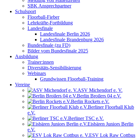
Meldung von Hallenzeiten
SBK Ansprechpartner
Schulsport
Floorball-Fieber
Lehrkräfte-Fortbildung
Landesfinale
Landesfinale Berlin 2026
Landesfinale Brandenburg 2026
Bundesfinale (zu FD)
Bilder vom Bundesfinale 2025
Ausbildung
Trainer:innen
Diversitäts-Sensibilisierung
Webinars
Grundwissen Floorball-Training
Vereine
ASV Michendorf e. V.
Berlin Broilers 04 e.V.
Berlin Rockets e.V.
Berliner Floorball Klub
e.V.
Berliner TSC e.V.
Eisbären Juniors Berlin
e.V.
ESV Lok Raw Cottbus