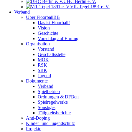
UHC Berlin e. V.
VfL Tegel 1891 e. V.
Verband
Über FloorballBB
Das ist Floorball!
Vision
Geschichte
Vorschlag auf Ehrung
Organisation
Vorstand
Geschäftsstelle
MÖK
RSK
SBK
Jugend
Dokumente
Verband
Spielbetrieb
Ordnungen & DFBen
Spielregelwerke
Sonstiges
Tätigkeitsberichte
Anti-Doping
Kinder- und Jugendschutz
Projekte