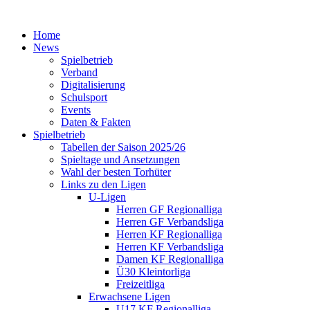
Home
News
Spielbetrieb
Verband
Digitalisierung
Schulsport
Events
Daten & Fakten
Spielbetrieb
Tabellen der Saison 2025/26
Spieltage und Ansetzungen
Wahl der besten Torhüter
Links zu den Ligen
U-Ligen
Herren GF Regionalliga
Herren GF Verbandsliga
Herren KF Regionalliga
Herren KF Verbandsliga
Damen KF Regionalliga
Ü30 Kleintorliga
Freizeitliga
Erwachsene Ligen
U17 KF Regionalliga