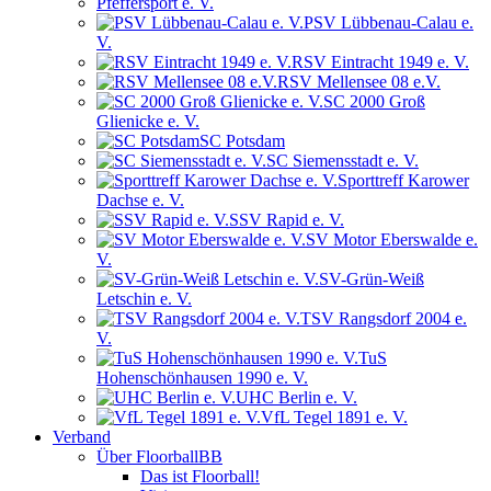
Pfeffersport e. V.
PSV Lübbenau-Calau e.
V.
RSV Eintracht 1949 e. V.
RSV Mellensee 08 e.V.
SC 2000 Groß
Glienicke e. V.
SC Potsdam
SC Siemensstadt e. V.
Sporttreff Karower
Dachse e. V.
SSV Rapid e. V.
SV Motor Eberswalde e.
V.
SV-Grün-Weiß
Letschin e. V.
TSV Rangsdorf 2004 e.
V.
TuS
Hohenschönhausen 1990 e. V.
UHC Berlin e. V.
VfL Tegel 1891 e. V.
Verband
Über FloorballBB
Das ist Floorball!