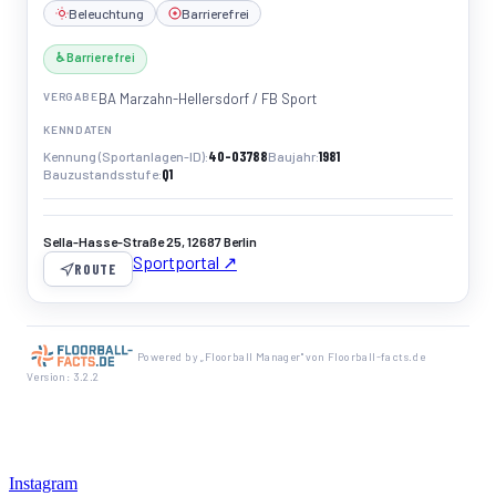
Beleuchtung
Barrierefrei
♿ Barrierefrei
VERGABE
BA Marzahn-Hellersdorf / FB Sport
KENNDATEN
40-03788
1981
Kennung (Sportanlagen-ID)
Baujahr
Q1
Bauzustandsstufe
Sella-Hasse-Straße 25, 12687 Berlin
Sportportal ↗
ROUTE
Powered by „Floorball Manager" von Floorball-facts.de
Version: 3.2.2
Instagram