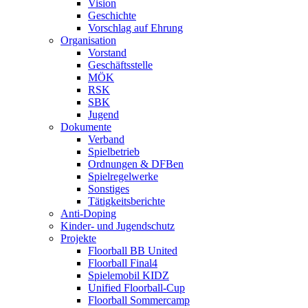
Vision
Geschichte
Vorschlag auf Ehrung
Organisation
Vorstand
Geschäftsstelle
MÖK
RSK
SBK
Jugend
Dokumente
Verband
Spielbetrieb
Ordnungen & DFBen
Spielregelwerke
Sonstiges
Tätigkeitsberichte
Anti-Doping
Kinder- und Jugendschutz
Projekte
Floorball BB United
Floorball Final4
Spielemobil KIDZ
Unified Floorball-Cup
Floorball Sommercamp