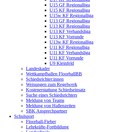
U15 GF Regionalliga
U15 KF Regionalliga
U15w KF Regionalliga
U13 GF Regionalliga
U13 KF Regionalliga
U13 KF Verbandsliga
U13 KF Vorrunde
U13w KF Regionalliga
U11 KF Regionalliga
U11 KF Verbandsliga
U11 KF Vorrunde
U9 Kleinfeld
Landeskader
Wettkampfhallen FloorballBB
Schiedsrichter:innen
Weisungen zum Regelwerk
Kostenerstattung Schiedseinsatz
Suche eines Schiedsrichters
Meldung von Teams
Meldung von Hallenzeiten
SBK Ansprechpartner
Schulsport
Floorball-Fieber
Lehrkräfte-Fortbildung