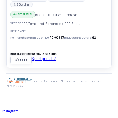
🚿 2 Duschen
♿ Barrierefrei
ebenerdig über Witgensstraße
VERGABE
BA Tempelhof-Schöneberg / FB Sport
KENNDATEN
40-02603
Q2
Kennung (Sportanlagen-ID)
Bauzustandsstufe
Boelckestraße 58-60, 12101 Berlin
Sportportal ↗
ROUTE
Powered by „Floorball Manager" von Floorball-facts.de
Version: 3.2.2
Instagram