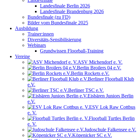
Landesfinale
Landesfinale Berlin 2026
Landesfinale Brandenburg 2026
Bundesfinale (zu FD)
Bilder vom Bundesfinale 2025
Ausbildung
Trainer:innen
Diversitäts-Sensibilisierung
Webinars
Grundwissen Floorball-Training
Vereine
ASV Michendorf e. V.
Berlin Broilers 04 e.V.
Berlin Rockets e.V.
Berliner Floorball Klub
e.V.
Berliner TSC e.V.
Eisbären Juniors Berlin
e.V.
ESV Lok Raw Cottbus
e. V.
Floorball Turtles Berlin
e. V.
Judoschule Falkensee e.V.
Köpenicker SC e.V.