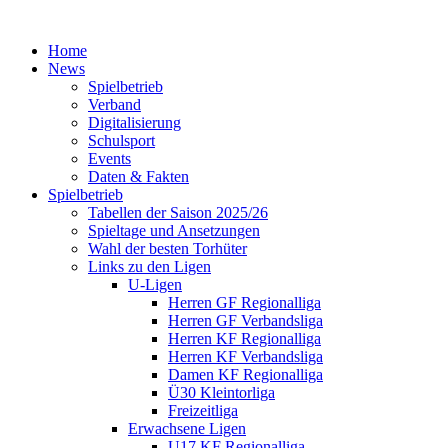
Home
News
Spielbetrieb
Verband
Digitalisierung
Schulsport
Events
Daten & Fakten
Spielbetrieb
Tabellen der Saison 2025/26
Spieltage und Ansetzungen
Wahl der besten Torhüter
Links zu den Ligen
U-Ligen
Herren GF Regionalliga
Herren GF Verbandsliga
Herren KF Regionalliga
Herren KF Verbandsliga
Damen KF Regionalliga
Ü30 Kleintorliga
Freizeitliga
Erwachsene Ligen
U17 KF Regionalliga