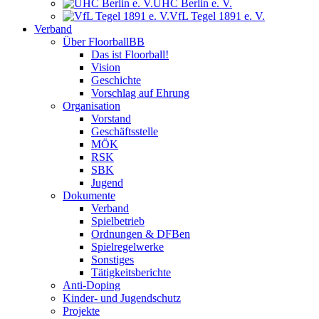
UHC Berlin e. V.
VfL Tegel 1891 e. V.
Verband
Über FloorballBB
Das ist Floorball!
Vision
Geschichte
Vorschlag auf Ehrung
Organisation
Vorstand
Geschäftsstelle
MÖK
RSK
SBK
Jugend
Dokumente
Verband
Spielbetrieb
Ordnungen & DFBen
Spielregelwerke
Sonstiges
Tätigkeitsberichte
Anti-Doping
Kinder- und Jugendschutz
Projekte