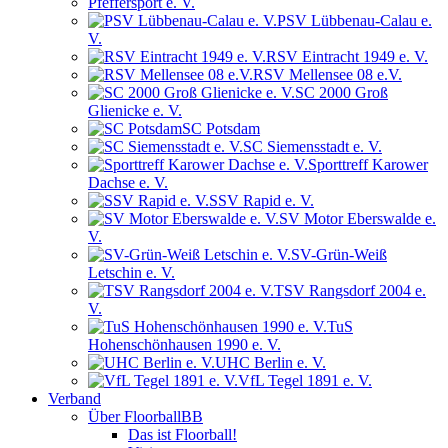
Pfeffersport e. V.
PSV Lübbenau-Calau e.
V.
RSV Eintracht 1949 e. V.
RSV Mellensee 08 e.V.
SC 2000 Groß
Glienicke e. V.
SC Potsdam
SC Siemensstadt e. V.
Sporttreff Karower
Dachse e. V.
SSV Rapid e. V.
SV Motor Eberswalde e.
V.
SV-Grün-Weiß
Letschin e. V.
TSV Rangsdorf 2004 e.
V.
TuS
Hohenschönhausen 1990 e. V.
UHC Berlin e. V.
VfL Tegel 1891 e. V.
Verband
Über FloorballBB
Das ist Floorball!