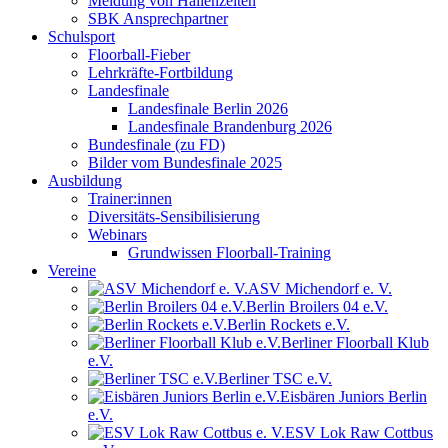
Meldung von Hallenzeiten
SBK Ansprechpartner
Schulsport
Floorball-Fieber
Lehrkräfte-Fortbildung
Landesfinale
Landesfinale Berlin 2026
Landesfinale Brandenburg 2026
Bundesfinale (zu FD)
Bilder vom Bundesfinale 2025
Ausbildung
Trainer:innen
Diversitäts-Sensibilisierung
Webinars
Grundwissen Floorball-Training
Vereine
ASV Michendorf e. V.
Berlin Broilers 04 e.V.
Berlin Rockets e.V.
Berliner Floorball Klub
e.V.
Berliner TSC e.V.
Eisbären Juniors Berlin
e.V.
ESV Lok Raw Cottbus