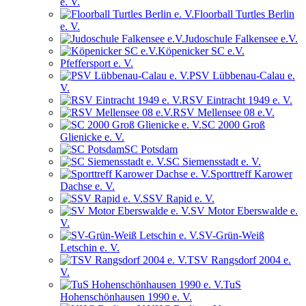
e. V.
Floorball Turtles Berlin
e. V.
Judoschule Falkensee e.V.
Köpenicker SC e.V.
Pfeffersport e. V.
PSV Lübbenau-Calau e.
V.
RSV Eintracht 1949 e. V.
RSV Mellensee 08 e.V.
SC 2000 Groß
Glienicke e. V.
SC Potsdam
SC Siemensstadt e. V.
Sporttreff Karower
Dachse e. V.
SSV Rapid e. V.
SV Motor Eberswalde e.
V.
SV-Grün-Weiß
Letschin e. V.
TSV Rangsdorf 2004 e.
V.
TuS
Hohenschönhausen 1990 e. V.