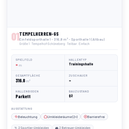
01
TEMPELHERREN-GS
Einfeldsporthalle 1 - 316,8 m² - Sporthalle 1 (Altbau)
Größe 1 · Tempelhof-Schöneberg · Teilbar: Einfach
SPIELFELD
HALLENTYP
–
Trainingshalle
m
GESAMTFLÄCHE
ZUSCHAUER
316.8
–
m²
HALLENBODEN
BAUZUSTAND
Parkett
Q2
AUSSTATTUNG
Beleuchtung
Umkleideräume (2×)
Barrierefrei
🏃 2 Sportler-Umkleiden
👥 2 Betreuer-Umkleiden