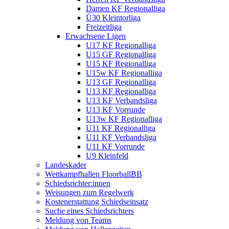
Damen KF Regionalliga
Ü30 Kleintorliga
Freizeitliga
Erwachsene Ligen
U17 KF Regionalliga
U15 GF Regionalliga
U15 KF Regionalliga
U15w KF Regionalliga
U13 GF Regionalliga
U13 KF Regionalliga
U13 KF Verbandsliga
U13 KF Vorrunde
U13w KF Regionalliga
U11 KF Regionalliga
U11 KF Verbandsliga
U11 KF Vorrunde
U9 Kleinfeld
Landeskader
Wettkampfhallen FloorballBB
Schiedsrichter:innen
Weisungen zum Regelwerk
Kostenerstattung Schiedseinsatz
Suche eines Schiedsrichters
Meldung von Teams