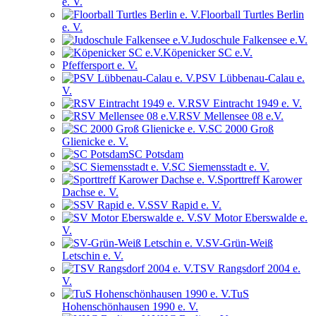
e. V.
Floorball Turtles Berlin
e. V.
Judoschule Falkensee e.V.
Köpenicker SC e.V.
Pfeffersport e. V.
PSV Lübbenau-Calau e.
V.
RSV Eintracht 1949 e. V.
RSV Mellensee 08 e.V.
SC 2000 Groß
Glienicke e. V.
SC Potsdam
SC Siemensstadt e. V.
Sporttreff Karower
Dachse e. V.
SSV Rapid e. V.
SV Motor Eberswalde e.
V.
SV-Grün-Weiß
Letschin e. V.
TSV Rangsdorf 2004 e.
V.
TuS
Hohenschönhausen 1990 e. V.