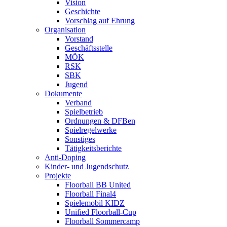
Vision
Geschichte
Vorschlag auf Ehrung
Organisation
Vorstand
Geschäftsstelle
MÖK
RSK
SBK
Jugend
Dokumente
Verband
Spielbetrieb
Ordnungen & DFBen
Spielregelwerke
Sonstiges
Tätigkeitsberichte
Anti-Doping
Kinder- und Jugendschutz
Projekte
Floorball BB United
Floorball Final4
Spielemobil KIDZ
Unified Floorball-Cup
Floorball Sommercamp