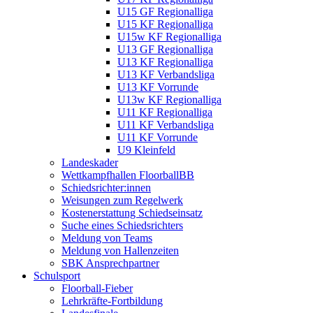
U15 GF Regionalliga
U15 KF Regionalliga
U15w KF Regionalliga
U13 GF Regionalliga
U13 KF Regionalliga
U13 KF Verbandsliga
U13 KF Vorrunde
U13w KF Regionalliga
U11 KF Regionalliga
U11 KF Verbandsliga
U11 KF Vorrunde
U9 Kleinfeld
Landeskader
Wettkampfhallen FloorballBB
Schiedsrichter:innen
Weisungen zum Regelwerk
Kostenerstattung Schiedseinsatz
Suche eines Schiedsrichters
Meldung von Teams
Meldung von Hallenzeiten
SBK Ansprechpartner
Schulsport
Floorball-Fieber
Lehrkräfte-Fortbildung