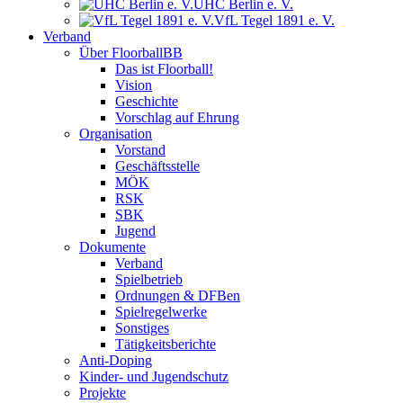
UHC Berlin e. V.
VfL Tegel 1891 e. V.
Verband
Über FloorballBB
Das ist Floorball!
Vision
Geschichte
Vorschlag auf Ehrung
Organisation
Vorstand
Geschäftsstelle
MÖK
RSK
SBK
Jugend
Dokumente
Verband
Spielbetrieb
Ordnungen & DFBen
Spielregelwerke
Sonstiges
Tätigkeitsberichte
Anti-Doping
Kinder- und Jugendschutz
Projekte