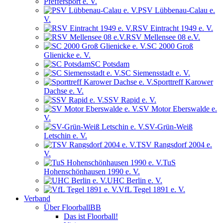
Pfeffersport e. V.
PSV Lübbenau-Calau e.
V.
RSV Eintracht 1949 e. V.
RSV Mellensee 08 e.V.
SC 2000 Groß
Glienicke e. V.
SC Potsdam
SC Siemensstadt e. V.
Sporttreff Karower
Dachse e. V.
SSV Rapid e. V.
SV Motor Eberswalde e.
V.
SV-Grün-Weiß
Letschin e. V.
TSV Rangsdorf 2004 e.
V.
TuS
Hohenschönhausen 1990 e. V.
UHC Berlin e. V.
VfL Tegel 1891 e. V.
Verband
Über FloorballBB
Das ist Floorball!