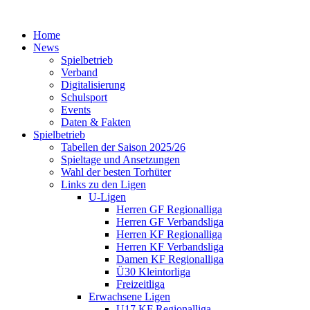
Home
News
Spielbetrieb
Verband
Digitalisierung
Schulsport
Events
Daten & Fakten
Spielbetrieb
Tabellen der Saison 2025/26
Spieltage und Ansetzungen
Wahl der besten Torhüter
Links zu den Ligen
U-Ligen
Herren GF Regionalliga
Herren GF Verbandsliga
Herren KF Regionalliga
Herren KF Verbandsliga
Damen KF Regionalliga
Ü30 Kleintorliga
Freizeitliga
Erwachsene Ligen
U17 KF Regionalliga