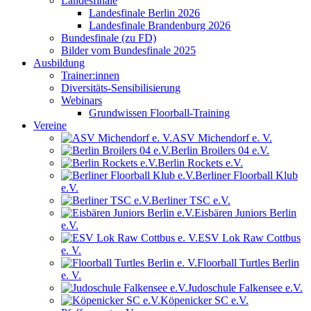
Landesfinale
Landesfinale Berlin 2026
Landesfinale Brandenburg 2026
Bundesfinale (zu FD)
Bilder vom Bundesfinale 2025
Ausbildung
Trainer:innen
Diversitäts-Sensibilisierung
Webinars
Grundwissen Floorball-Training
Vereine
ASV Michendorf e. V.
Berlin Broilers 04 e.V.
Berlin Rockets e.V.
Berliner Floorball Klub
e.V.
Berliner TSC e.V.
Eisbären Juniors Berlin
e.V.
ESV Lok Raw Cottbus
e. V.
Floorball Turtles Berlin
e. V.
Judoschule Falkensee e.V.
Köpenicker SC e.V.