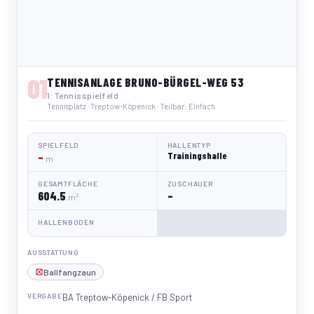
01
TENNISANLAGE BRUNO-BÜRGEL-WEG 53
1: Tennisspielfeld
Tennisplatz · Treptow-Köpenick · Teilbar: Einfach
SPIELFELD
HALLENTYP
–
Trainingshalle
m
GESAMTFLÄCHE
ZUSCHAUER
604.5
–
m²
HALLENBODEN
AUSSTATTUNG
Ballfangzaun
VERGABE
BA Treptow-Köpenick / FB Sport