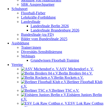
Meldung von Hallenzeiten
SBK Ansprechpartner
Schulsport
Floorball-Fieber
Lehrkräfte-Fortbildung
Landesfinale
Landesfinale Berlin 2026
Landesfinale Brandenburg 2026
Bundesfinale (zu FD)
Bilder vom Bundesfinale 2025
Ausbildung
Trainer:innen
Diversitäts-Sensibilisierung
Webinars
Grundwissen Floorball-Training
Vereine
ASV Michendorf e. V.
Berlin Broilers 04 e.V.
Berlin Rockets e.V.
Berliner Floorball Klub
e.V.
Berliner TSC e.V.
Eisbären Juniors Berlin
e.V.
ESV Lok Raw Cottbus