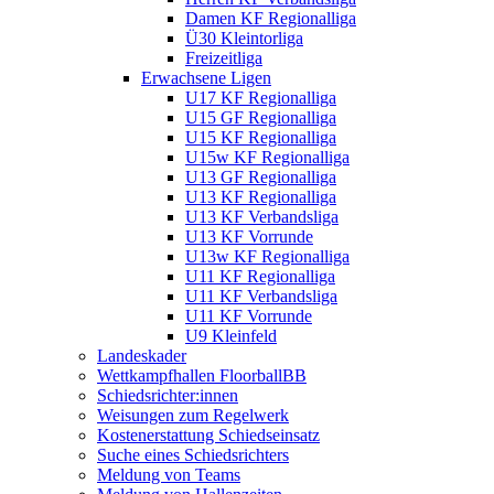
Damen KF Regionalliga
Ü30 Kleintorliga
Freizeitliga
Erwachsene Ligen
U17 KF Regionalliga
U15 GF Regionalliga
U15 KF Regionalliga
U15w KF Regionalliga
U13 GF Regionalliga
U13 KF Regionalliga
U13 KF Verbandsliga
U13 KF Vorrunde
U13w KF Regionalliga
U11 KF Regionalliga
U11 KF Verbandsliga
U11 KF Vorrunde
U9 Kleinfeld
Landeskader
Wettkampfhallen FloorballBB
Schiedsrichter:innen
Weisungen zum Regelwerk
Kostenerstattung Schiedseinsatz
Suche eines Schiedsrichters
Meldung von Teams