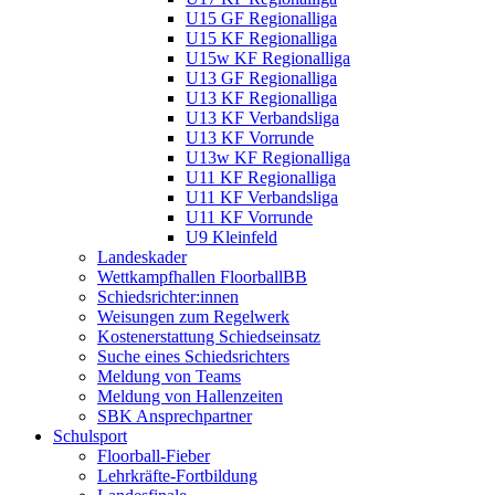
U15 GF Regionalliga
U15 KF Regionalliga
U15w KF Regionalliga
U13 GF Regionalliga
U13 KF Regionalliga
U13 KF Verbandsliga
U13 KF Vorrunde
U13w KF Regionalliga
U11 KF Regionalliga
U11 KF Verbandsliga
U11 KF Vorrunde
U9 Kleinfeld
Landeskader
Wettkampfhallen FloorballBB
Schiedsrichter:innen
Weisungen zum Regelwerk
Kostenerstattung Schiedseinsatz
Suche eines Schiedsrichters
Meldung von Teams
Meldung von Hallenzeiten
SBK Ansprechpartner
Schulsport
Floorball-Fieber
Lehrkräfte-Fortbildung