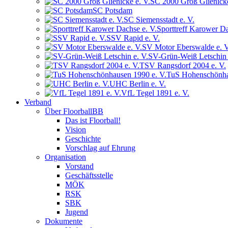
SC 2000 Groß Glienicke
SC Potsdam
SC Siemensstadt e. V.
Sporttreff Karower Da
SSV Rapid e. V.
SV Motor Eberswalde e. V
SV-Grün-Weiß Letschin 
TSV Rangsdorf 2004 e. V.
TuS Hohenschönha
UHC Berlin e. V.
VfL Tegel 1891 e. V.
Verband
Über FloorballBB
Das ist Floorball!
Vision
Geschichte
Vorschlag auf Ehrung
Organisation
Vorstand
Geschäftsstelle
MÖK
RSK
SBK
Jugend
Dokumente