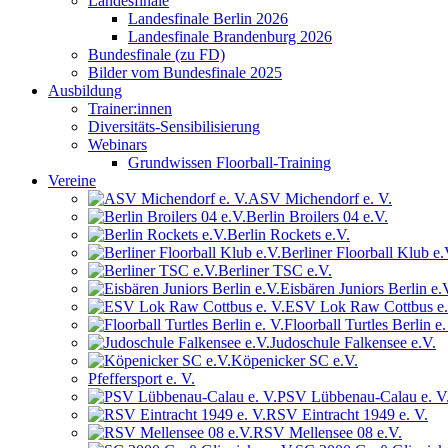
Landesfinale
Landesfinale Berlin 2026
Landesfinale Brandenburg 2026
Bundesfinale (zu FD)
Bilder vom Bundesfinale 2025
Ausbildung
Trainer:innen
Diversitäts-Sensibilisierung
Webinars
Grundwissen Floorball-Training
Vereine
ASV Michendorf e. V.
Berlin Broilers 04 e.V.
Berlin Rockets e.V.
Berliner Floorball Klub e.
Berliner TSC e.V.
Eisbären Juniors Berlin e.
ESV Lok Raw Cottbus e.
Floorball Turtles Berlin e.
Judoschule Falkensee e.V.
Köpenicker SC e.V.
Pfeffersport e. V.
PSV Lübbenau-Calau e. V
RSV Eintracht 1949 e. V.
RSV Mellensee 08 e.V.