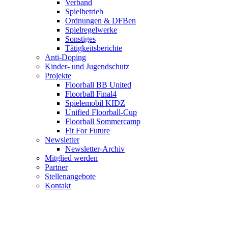
Verband
Spielbetrieb
Ordnungen & DFBen
Spielregelwerke
Sonstiges
Tätigkeitsberichte
Anti-Doping
Kinder- und Jugendschutz
Projekte
Floorball BB United
Floorball Final4
Spielemobil KIDZ
Unified Floorball-Cup
Floorball Sommercamp
Fit For Future
Newsletter
Newsletter-Archiv
Mitglied werden
Partner
Stellenangebote
Kontakt