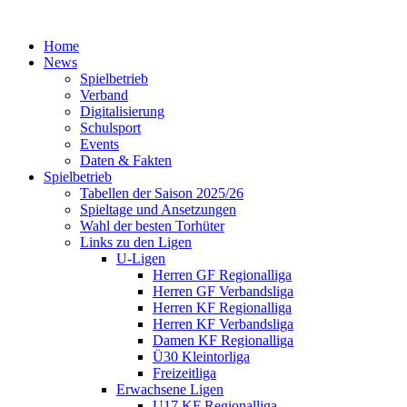
Home
News
Spielbetrieb
Verband
Digitalisierung
Schulsport
Events
Daten & Fakten
Spielbetrieb
Tabellen der Saison 2025/26
Spieltage und Ansetzungen
Wahl der besten Torhüter
Links zu den Ligen
U-Ligen
Herren GF Regionalliga
Herren GF Verbandsliga
Herren KF Regionalliga
Herren KF Verbandsliga
Damen KF Regionalliga
Ü30 Kleintorliga
Freizeitliga
Erwachsene Ligen
U17 KF Regionalliga