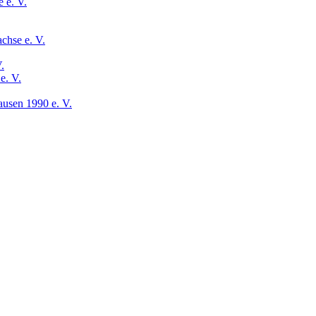
 e. V.
chse e. V.
.
e. V.
usen 1990 e. V.