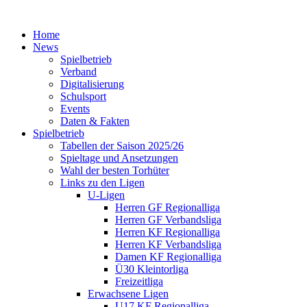
Home
News
Spielbetrieb
Verband
Digitalisierung
Schulsport
Events
Daten & Fakten
Spielbetrieb
Tabellen der Saison 2025/26
Spieltage und Ansetzungen
Wahl der besten Torhüter
Links zu den Ligen
U-Ligen
Herren GF Regionalliga
Herren GF Verbandsliga
Herren KF Regionalliga
Herren KF Verbandsliga
Damen KF Regionalliga
Ü30 Kleintorliga
Freizeitliga
Erwachsene Ligen
U17 KF Regionalliga