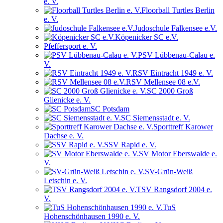
e. V.
Floorball Turtles Berlin
e. V.
Judoschule Falkensee e.V.
Köpenicker SC e.V.
Pfeffersport e. V.
PSV Lübbenau-Calau e.
V.
RSV Eintracht 1949 e. V.
RSV Mellensee 08 e.V.
SC 2000 Groß
Glienicke e. V.
SC Potsdam
SC Siemensstadt e. V.
Sporttreff Karower
Dachse e. V.
SSV Rapid e. V.
SV Motor Eberswalde e.
V.
SV-Grün-Weiß
Letschin e. V.
TSV Rangsdorf 2004 e.
V.
TuS
Hohenschönhausen 1990 e. V.