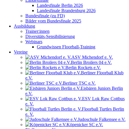
Landesfinale
Landesfinale Berlin 2026
Landesfinale Brandenburg 2026
Bundesfinale (zu FD)
Bilder vom Bundesfinale 2025
Ausbildung
Trainer:innen
Diversitäts-Sensibilisierung
Webinars
Grundwissen Floorball-Training
Vereine
ASV Michendorf e. V.
Berlin Broilers 04 e.V.
Berlin Rockets e.V.
Berliner Floorball Klub
e.V.
Berliner TSC e.V.
Eisbären Juniors Berlin
e.V.
ESV Lok Raw Cottbus
e. V.
Floorball Turtles Berlin
e. V.
Judoschule Falkensee e.V.
Köpenicker SC e.V.