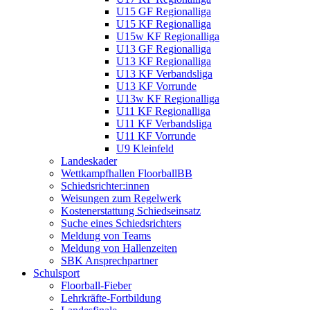
U15 GF Regionalliga
U15 KF Regionalliga
U15w KF Regionalliga
U13 GF Regionalliga
U13 KF Regionalliga
U13 KF Verbandsliga
U13 KF Vorrunde
U13w KF Regionalliga
U11 KF Regionalliga
U11 KF Verbandsliga
U11 KF Vorrunde
U9 Kleinfeld
Landeskader
Wettkampfhallen FloorballBB
Schiedsrichter:innen
Weisungen zum Regelwerk
Kostenerstattung Schiedseinsatz
Suche eines Schiedsrichters
Meldung von Teams
Meldung von Hallenzeiten
SBK Ansprechpartner
Schulsport
Floorball-Fieber
Lehrkräfte-Fortbildung