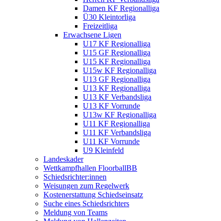
Damen KF Regionalliga
Ü30 Kleintorliga
Freizeitliga
Erwachsene Ligen
U17 KF Regionalliga
U15 GF Regionalliga
U15 KF Regionalliga
U15w KF Regionalliga
U13 GF Regionalliga
U13 KF Regionalliga
U13 KF Verbandsliga
U13 KF Vorrunde
U13w KF Regionalliga
U11 KF Regionalliga
U11 KF Verbandsliga
U11 KF Vorrunde
U9 Kleinfeld
Landeskader
Wettkampfhallen FloorballBB
Schiedsrichter:innen
Weisungen zum Regelwerk
Kostenerstattung Schiedseinsatz
Suche eines Schiedsrichters
Meldung von Teams