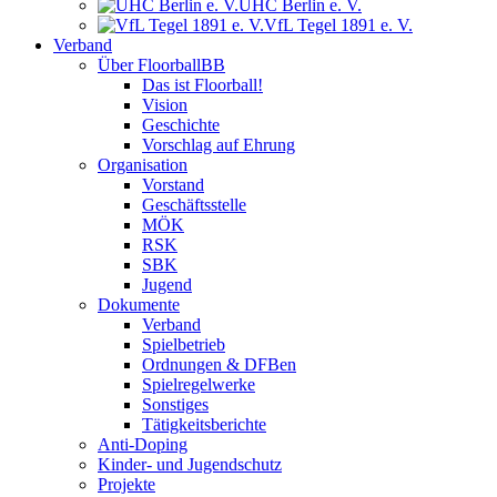
UHC Berlin e. V.
VfL Tegel 1891 e. V.
Verband
Über FloorballBB
Das ist Floorball!
Vision
Geschichte
Vorschlag auf Ehrung
Organisation
Vorstand
Geschäftsstelle
MÖK
RSK
SBK
Jugend
Dokumente
Verband
Spielbetrieb
Ordnungen & DFBen
Spielregelwerke
Sonstiges
Tätigkeitsberichte
Anti-Doping
Kinder- und Jugendschutz
Projekte