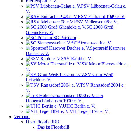
Pfeffersport e. V.
PSV Lübbenau-Calau e.
V.
RSV Eintracht 1949 e. V.
RSV Mellensee 08 e.V.
SC 2000 Groß
Glienicke e. V.
SC Potsdam
SC Siemensstadt e. V.
Sporttreff Karower
Dachse e. V.
SSV Rapid e. V.
SV Motor Eberswalde e.
V.
SV-Grün-Weiß
Letschin e. V.
TSV Rangsdorf 2004 e.
V.
TuS
Hohenschönhausen 1990 e. V.
UHC Berlin e. V.
VfL Tegel 1891 e. V.
Verband
Über FloorballBB
Das ist Floorball!