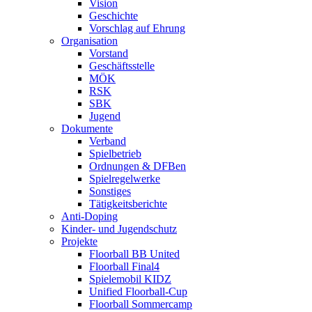
Vision
Geschichte
Vorschlag auf Ehrung
Organisation
Vorstand
Geschäftsstelle
MÖK
RSK
SBK
Jugend
Dokumente
Verband
Spielbetrieb
Ordnungen & DFBen
Spielregelwerke
Sonstiges
Tätigkeitsberichte
Anti-Doping
Kinder- und Jugendschutz
Projekte
Floorball BB United
Floorball Final4
Spielemobil KIDZ
Unified Floorball-Cup
Floorball Sommercamp