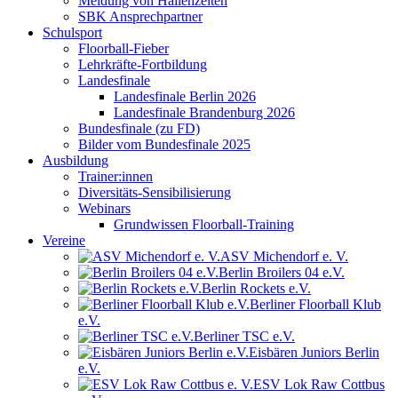
Meldung von Hallenzeiten
SBK Ansprechpartner
Schulsport
Floorball-Fieber
Lehrkräfte-Fortbildung
Landesfinale
Landesfinale Berlin 2026
Landesfinale Brandenburg 2026
Bundesfinale (zu FD)
Bilder vom Bundesfinale 2025
Ausbildung
Trainer:innen
Diversitäts-Sensibilisierung
Webinars
Grundwissen Floorball-Training
Vereine
ASV Michendorf e. V.
Berlin Broilers 04 e.V.
Berlin Rockets e.V.
Berliner Floorball Klub
e.V.
Berliner TSC e.V.
Eisbären Juniors Berlin
e.V.
ESV Lok Raw Cottbus