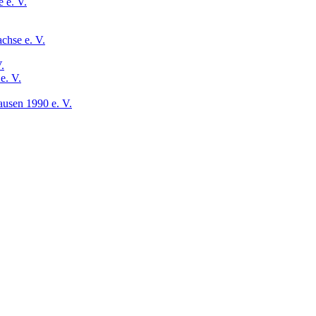
 e. V.
chse e. V.
.
e. V.
usen 1990 e. V.