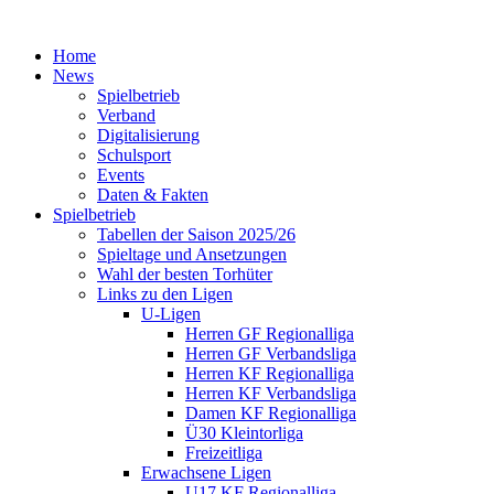
Home
News
Spielbetrieb
Verband
Digitalisierung
Schulsport
Events
Daten & Fakten
Spielbetrieb
Tabellen der Saison 2025/26
Spieltage und Ansetzungen
Wahl der besten Torhüter
Links zu den Ligen
U-Ligen
Herren GF Regionalliga
Herren GF Verbandsliga
Herren KF Regionalliga
Herren KF Verbandsliga
Damen KF Regionalliga
Ü30 Kleintorliga
Freizeitliga
Erwachsene Ligen
U17 KF Regionalliga