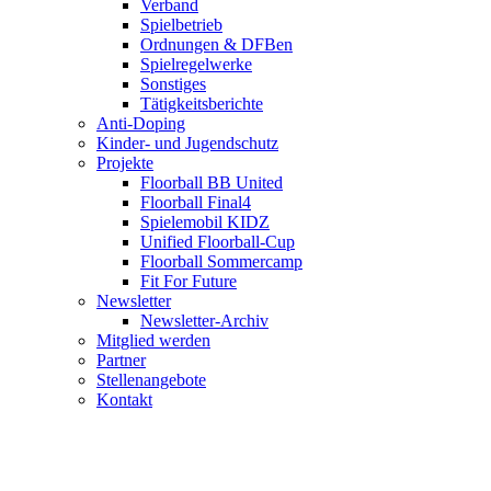
Verband
Spielbetrieb
Ordnungen & DFBen
Spielregelwerke
Sonstiges
Tätigkeitsberichte
Anti-Doping
Kinder- und Jugendschutz
Projekte
Floorball BB United
Floorball Final4
Spielemobil KIDZ
Unified Floorball-Cup
Floorball Sommercamp
Fit For Future
Newsletter
Newsletter-Archiv
Mitglied werden
Partner
Stellenangebote
Kontakt