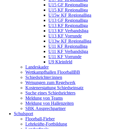
U15 GF Regionalliga
U15 KF Regionalliga
U15w KF Regionalliga
U13 GF Regionalliga
U13 KF Regionalliga
U13 KF Verbandsliga
U13 KF Vorrunde
U13w KF Regionalliga
U11 KF Regionalliga
U11 KF Verbandsliga
U11 KF Vorrunde
U9 Kleinfeld
Landeskader
Wettkampfhallen FloorballBB
Schiedsrichter:innen
Weisungen zum Regelwerk
Kostenerstattung Schiedseinsatz
Suche eines Schiedsrichters
Meldung von Teams
Meldung von Hallenzeiten
SBK Ansprechpartner
Schulsport
Floorball-Fieber
Lehrkräfte-Fortbildung