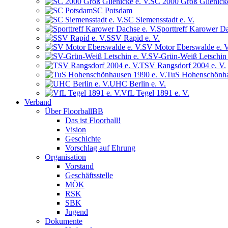
SC 2000 Groß Glienicke
SC Potsdam
SC Siemensstadt e. V.
Sporttreff Karower Da
SSV Rapid e. V.
SV Motor Eberswalde e. V
SV-Grün-Weiß Letschin 
TSV Rangsdorf 2004 e. V.
TuS Hohenschönha
UHC Berlin e. V.
VfL Tegel 1891 e. V.
Verband
Über FloorballBB
Das ist Floorball!
Vision
Geschichte
Vorschlag auf Ehrung
Organisation
Vorstand
Geschäftsstelle
MÖK
RSK
SBK
Jugend
Dokumente