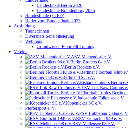
Landesfinale
Landesfinale Berlin 2026
Landesfinale Brandenburg 2026
Bundesfinale (zu FD)
Bilder vom Bundesfinale 2025
Ausbildung
Trainer:innen
Diversitäts-Sensibilisierung
Webinars
Grundwissen Floorball-Training
Vereine
ASV Michendorf e. V.
Berlin Broilers 04 e.V.
Berlin Rockets e.V.
Berliner Floorball Klub e.
Berliner TSC e.V.
Eisbären Juniors Berlin e.
ESV Lok Raw Cottbus e.
Floorball Turtles Berlin e.
Judoschule Falkensee e.V.
Köpenicker SC e.V.
Pfeffersport e. V.
PSV Lübbenau-Calau e. V
RSV Eintracht 1949 e. V.
RSV Mellensee 08 e.V.