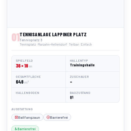
01
TENNISANLAGE LAPPINER PLATZ
Tennisplatz 3
Tennisplatz · Marzahn-Hellersdorf · Teilbar: Einfach
SPIELFELD
HALLENTYP
36 × 18
Trainingshalle
m
GESAMTFLÄCHE
ZUSCHAUER
648
–
m²
HALLENBODEN
BAUZUSTAND
Q1
AUSSTATTUNG
Ballfangzaun
Barrierefrei
♿ Barrierefrei