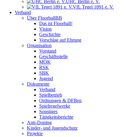
UHC Berlin e. V.
VfL Tegel 1891 e. V.
Verband
Über FloorballBB
Das ist Floorball!
Vision
Geschichte
Vorschlag auf Ehrung
Organisation
Vorstand
Geschäftsstelle
MÖK
RSK
SBK
Jugend
Dokumente
Verband
Spielbetrieb
Ordnungen & DFBen
Spielregelwerke
Sonstiges
Tätigkeitsberichte
Anti-Doping
Kinder- und Jugendschutz
Projekte