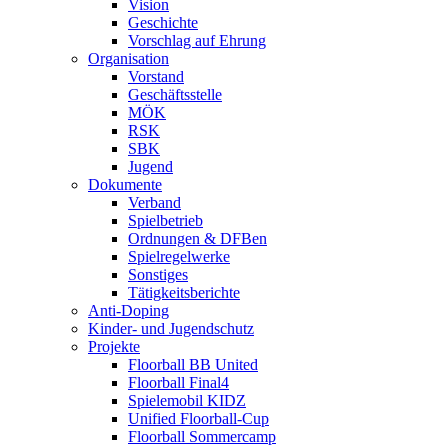
Vision
Geschichte
Vorschlag auf Ehrung
Organisation
Vorstand
Geschäftsstelle
MÖK
RSK
SBK
Jugend
Dokumente
Verband
Spielbetrieb
Ordnungen & DFBen
Spielregelwerke
Sonstiges
Tätigkeitsberichte
Anti-Doping
Kinder- und Jugendschutz
Projekte
Floorball BB United
Floorball Final4
Spielemobil KIDZ
Unified Floorball-Cup
Floorball Sommercamp