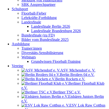
Meldung von Hallenzeiten
SBK Ansprechpartner
Schulsport
Floorball-Fieber
Lehrkräfte-Fortbildung
Landesfinale
Landesfinale Berlin 2026
Landesfinale Brandenburg 2026
Bundesfinale (zu FD)
Bilder vom Bundesfinale 2025
Ausbildung
Trainer:innen
Diversitäts-Sensibilisierung
Webinars
Grundwissen Floorball-Training
Vereine
ASV Michendorf e. V.
Berlin Broilers 04 e.V.
Berlin Rockets e.V.
Berliner Floorball Klub
e.V.
Berliner TSC e.V.
Eisbären Juniors Berlin
e.V.
ESV Lok Raw Cottbus