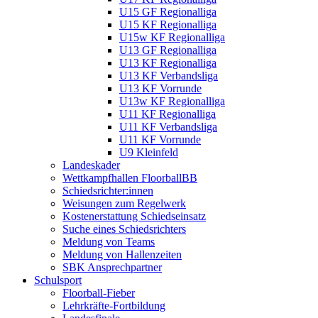
U15 GF Regionalliga
U15 KF Regionalliga
U15w KF Regionalliga
U13 GF Regionalliga
U13 KF Regionalliga
U13 KF Verbandsliga
U13 KF Vorrunde
U13w KF Regionalliga
U11 KF Regionalliga
U11 KF Verbandsliga
U11 KF Vorrunde
U9 Kleinfeld
Landeskader
Wettkampfhallen FloorballBB
Schiedsrichter:innen
Weisungen zum Regelwerk
Kostenerstattung Schiedseinsatz
Suche eines Schiedsrichters
Meldung von Teams
Meldung von Hallenzeiten
SBK Ansprechpartner
Schulsport
Floorball-Fieber
Lehrkräfte-Fortbildung