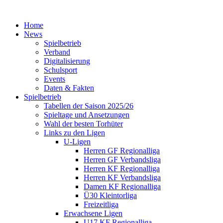
Home
News
Spielbetrieb
Verband
Digitalisierung
Schulsport
Events
Daten & Fakten
Spielbetrieb
Tabellen der Saison 2025/26
Spieltage und Ansetzungen
Wahl der besten Torhüter
Links zu den Ligen
U-Ligen
Herren GF Regionalliga
Herren GF Verbandsliga
Herren KF Regionalliga
Herren KF Verbandsliga
Damen KF Regionalliga
Ü30 Kleintorliga
Freizeitliga
Erwachsene Ligen
U17 KF Regionalliga