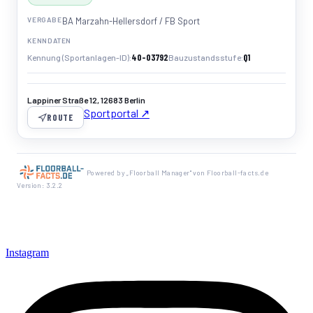
VERGABE
BA Marzahn-Hellersdorf / FB Sport
KENNDATEN
40-03792
Q1
Kennung (Sportanlagen-ID)
Bauzustandsstufe
Lappiner Straße 12, 12683 Berlin
Sportportal ↗
ROUTE
Powered by „Floorball Manager" von Floorball-facts.de
Version: 3.2.2
Instagram