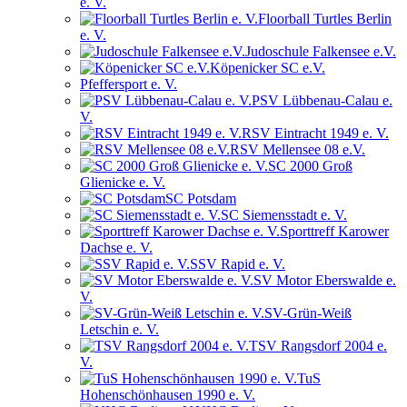
e. V.
Floorball Turtles Berlin
e. V.
Judoschule Falkensee e.V.
Köpenicker SC e.V.
Pfeffersport e. V.
PSV Lübbenau-Calau e.
V.
RSV Eintracht 1949 e. V.
RSV Mellensee 08 e.V.
SC 2000 Groß
Glienicke e. V.
SC Potsdam
SC Siemensstadt e. V.
Sporttreff Karower
Dachse e. V.
SSV Rapid e. V.
SV Motor Eberswalde e.
V.
SV-Grün-Weiß
Letschin e. V.
TSV Rangsdorf 2004 e.
V.
TuS
Hohenschönhausen 1990 e. V.