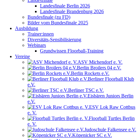
Landesfinale
Landesfinale Berlin 2026
Landesfinale Brandenburg 2026
Bundesfinale (zu FD)
Bilder vom Bundesfinale 2025
Ausbildung
Trainer:innen
Diversitäts-Sensibilisierung
Webinars
Grundwissen Floorball-Training
Vereine
ASV Michendorf e. V.
Berlin Broilers 04 e.V.
Berlin Rockets e.V.
Berliner Floorball Klub
e.V.
Berliner TSC e.V.
Eisbären Juniors Berlin
e.V.
ESV Lok Raw Cottbus
e. V.
Floorball Turtles Berlin
e. V.
Judoschule Falkensee e.V.
Köpenicker SC e.V.