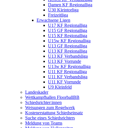
Damen KF Regionalliga
Ü30 Kleintorliga
Freizeitliga
Erwachsene Ligen
U17 KF Regionalliga
U15 GF Regionalliga
U15 KF Regionalliga
U15w KF Regionalliga
U13 GF Regionalliga
U13 KF Regionalliga
U13 KF Verbandsliga
U13 KF Vorrunde
U13w KF Regionalliga
U11 KF Regionalliga
U11 KF Verbandsliga
U11 KF Vorrunde
U9 Kleinfeld
Landeskader
Wettkampfhallen FloorballBB
Schiedsrichter:innen
Weisungen zum Regelwerk
Kostenerstattung Schiedseinsatz
Suche eines Schiedsrichters
Meldung von Teams