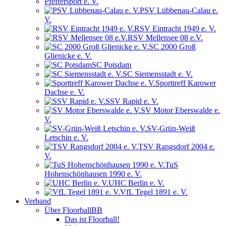
Pfeffersport e. V.
PSV Lübbenau-Calau e.
V.
RSV Eintracht 1949 e. V.
RSV Mellensee 08 e.V.
SC 2000 Groß
Glienicke e. V.
SC Potsdam
SC Siemensstadt e. V.
Sporttreff Karower
Dachse e. V.
SSV Rapid e. V.
SV Motor Eberswalde e.
V.
SV-Grün-Weiß
Letschin e. V.
TSV Rangsdorf 2004 e.
V.
TuS
Hohenschönhausen 1990 e. V.
UHC Berlin e. V.
VfL Tegel 1891 e. V.
Verband
Über FloorballBB
Das ist Floorball!