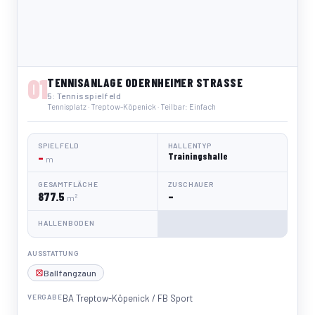
01
TENNISANLAGE ODERNHEIMER STRASSE
5: Tennisspielfeld
Tennisplatz · Treptow-Köpenick · Teilbar: Einfach
SPIELFELD
HALLENTYP
–
Trainingshalle
m
GESAMTFLÄCHE
ZUSCHAUER
877.5
–
m²
HALLENBODEN
AUSSTATTUNG
Ballfangzaun
VERGABE
BA Treptow-Köpenick / FB Sport