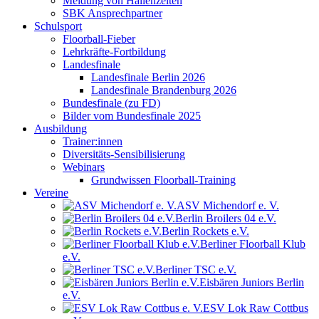
Meldung von Hallenzeiten
SBK Ansprechpartner
Schulsport
Floorball-Fieber
Lehrkräfte-Fortbildung
Landesfinale
Landesfinale Berlin 2026
Landesfinale Brandenburg 2026
Bundesfinale (zu FD)
Bilder vom Bundesfinale 2025
Ausbildung
Trainer:innen
Diversitäts-Sensibilisierung
Webinars
Grundwissen Floorball-Training
Vereine
ASV Michendorf e. V.
Berlin Broilers 04 e.V.
Berlin Rockets e.V.
Berliner Floorball Klub
e.V.
Berliner TSC e.V.
Eisbären Juniors Berlin
e.V.
ESV Lok Raw Cottbus