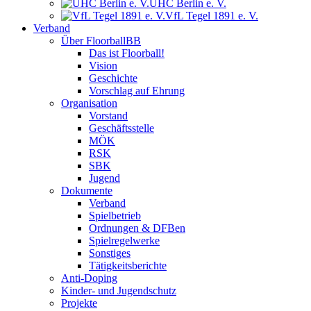
UHC Berlin e. V.
VfL Tegel 1891 e. V.
Verband
Über FloorballBB
Das ist Floorball!
Vision
Geschichte
Vorschlag auf Ehrung
Organisation
Vorstand
Geschäftsstelle
MÖK
RSK
SBK
Jugend
Dokumente
Verband
Spielbetrieb
Ordnungen & DFBen
Spielregelwerke
Sonstiges
Tätigkeitsberichte
Anti-Doping
Kinder- und Jugendschutz
Projekte