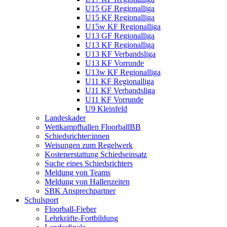
U15 GF Regionalliga
U15 KF Regionalliga
U15w KF Regionalliga
U13 GF Regionalliga
U13 KF Regionalliga
U13 KF Verbandsliga
U13 KF Vorrunde
U13w KF Regionalliga
U11 KF Regionalliga
U11 KF Verbandsliga
U11 KF Vorrunde
U9 Kleinfeld
Landeskader
Wettkampfhallen FloorballBB
Schiedsrichter:innen
Weisungen zum Regelwerk
Kostenerstattung Schiedseinsatz
Suche eines Schiedsrichters
Meldung von Teams
Meldung von Hallenzeiten
SBK Ansprechpartner
Schulsport
Floorball-Fieber
Lehrkräfte-Fortbildung