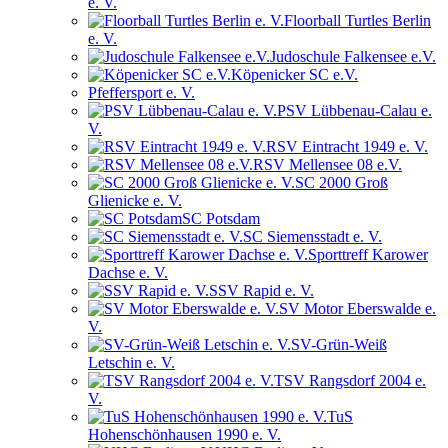
e. V.
Floorball Turtles Berlin
e. V.
Judoschule Falkensee e.V.
Köpenicker SC e.V.
Pfeffersport e. V.
PSV Lübbenau-Calau e.
V.
RSV Eintracht 1949 e. V.
RSV Mellensee 08 e.V.
SC 2000 Groß
Glienicke e. V.
SC Potsdam
SC Siemensstadt e. V.
Sporttreff Karower
Dachse e. V.
SSV Rapid e. V.
SV Motor Eberswalde e.
V.
SV-Grün-Weiß
Letschin e. V.
TSV Rangsdorf 2004 e.
V.
TuS
Hohenschönhausen 1990 e. V.