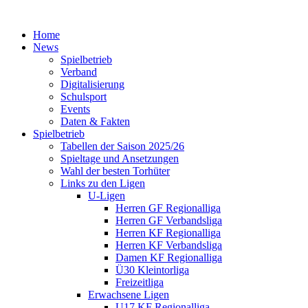
Home
News
Spielbetrieb
Verband
Digitalisierung
Schulsport
Events
Daten & Fakten
Spielbetrieb
Tabellen der Saison 2025/26
Spieltage und Ansetzungen
Wahl der besten Torhüter
Links zu den Ligen
U-Ligen
Herren GF Regionalliga
Herren GF Verbandsliga
Herren KF Regionalliga
Herren KF Verbandsliga
Damen KF Regionalliga
Ü30 Kleintorliga
Freizeitliga
Erwachsene Ligen
U17 KF Regionalliga