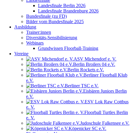
Landesfinale
Landesfinale Berlin 2026
Landesfinale Brandenburg 2026
Bundesfinale (zu FD)
Bilder vom Bundesfinale 2025
Ausbildung
Trainer:innen
Diversitäts-Sensibilisierung
Webinars
Grundwissen Floorball-Training
Vereine
ASV Michendorf e. V.
Berlin Broilers 04 e.V.
Berlin Rockets e.V.
Berliner Floorball Klub
e.V.
Berliner TSC e.V.
Eisbären Juniors Berlin
e.V.
ESV Lok Raw Cottbus
e. V.
Floorball Turtles Berlin
e. V.
Judoschule Falkensee e.V.
Köpenicker SC e.V.