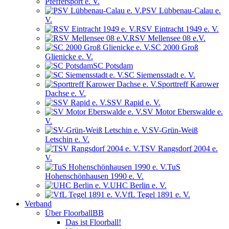
Pfeffersport e. V.
PSV Lübbenau-Calau e.
V.
RSV Eintracht 1949 e. V.
RSV Mellensee 08 e.V.
SC 2000 Groß
Glienicke e. V.
SC Potsdam
SC Siemensstadt e. V.
Sporttreff Karower
Dachse e. V.
SSV Rapid e. V.
SV Motor Eberswalde e.
V.
SV-Grün-Weiß
Letschin e. V.
TSV Rangsdorf 2004 e.
V.
TuS
Hohenschönhausen 1990 e. V.
UHC Berlin e. V.
VfL Tegel 1891 e. V.
Verband
Über FloorballBB
Das ist Floorball!