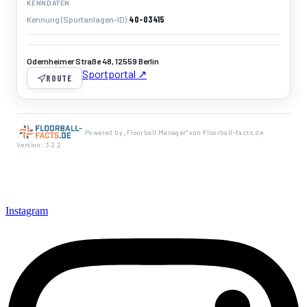
KENNDATEN
40-03415
Kennung (Sportanlagen-ID)
Odernheimer Straße 48, 12559 Berlin
Sportportal ↗
ROUTE
Powered by „Floorball Manager" von Floorball-facts.de
Version: 3.2.2
Instagram