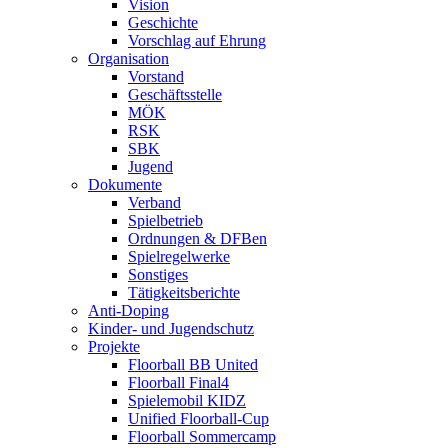
Vision
Geschichte
Vorschlag auf Ehrung
Organisation
Vorstand
Geschäftsstelle
MÖK
RSK
SBK
Jugend
Dokumente
Verband
Spielbetrieb
Ordnungen & DFBen
Spielregelwerke
Sonstiges
Tätigkeitsberichte
Anti-Doping
Kinder- und Jugendschutz
Projekte
Floorball BB United
Floorball Final4
Spielemobil KIDZ
Unified Floorball-Cup
Floorball Sommercamp