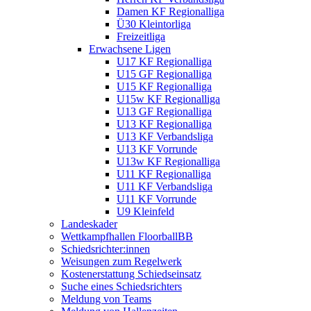
Damen KF Regionalliga
Ü30 Kleintorliga
Freizeitliga
Erwachsene Ligen
U17 KF Regionalliga
U15 GF Regionalliga
U15 KF Regionalliga
U15w KF Regionalliga
U13 GF Regionalliga
U13 KF Regionalliga
U13 KF Verbandsliga
U13 KF Vorrunde
U13w KF Regionalliga
U11 KF Regionalliga
U11 KF Verbandsliga
U11 KF Vorrunde
U9 Kleinfeld
Landeskader
Wettkampfhallen FloorballBB
Schiedsrichter:innen
Weisungen zum Regelwerk
Kostenerstattung Schiedseinsatz
Suche eines Schiedsrichters
Meldung von Teams