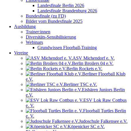
Landesfinale
Landesfinale Berlin 2026
Landesfinale Brandenburg 2026
Bundesfinale (zu FD)
Bilder vom Bundesfinale 2025
Ausbildung
Trainer:innen
Diversitäts-Sensibilisierung
Webinars
Grundwissen Floorball-Training
Vereine
ASV Michendorf e. V.
Berlin Broilers 04 e.V.
Berlin Rockets e.V.
Berliner Floorball Klub
e.V.
Berliner TSC e.V.
Eisbären Juniors Berlin
e.V.
ESV Lok Raw Cottbus
e. V.
Floorball Turtles Berlin
e. V.
Judoschule Falkensee e.V.
Köpenicker SC e.V.