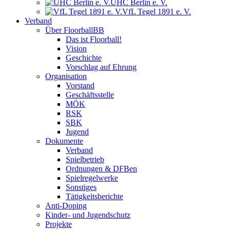
UHC Berlin e. V.
VfL Tegel 1891 e. V.
Verband
Über FloorballBB
Das ist Floorball!
Vision
Geschichte
Vorschlag auf Ehrung
Organisation
Vorstand
Geschäftsstelle
MÖK
RSK
SBK
Jugend
Dokumente
Verband
Spielbetrieb
Ordnungen & DFBen
Spielregelwerke
Sonstiges
Tätigkeitsberichte
Anti-Doping
Kinder- und Jugendschutz
Projekte