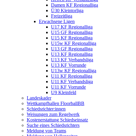
Damen KF Regionalliga
Ü30 Kleintorliga
Freizeitliga
Erwachsene Ligen
U17 KF Regionalliga
U15 GF Regionalliga
U15 KF Regionalliga
U15w KF Regionalliga
U13 GF Regionalliga
U13 KF Regionalliga
U13 KF Verbandsliga
U13 KF Vorrunde
U13w KF Regionalliga
U11 KF Regionalliga
U11 KF Verbandsliga
U11 KF Vorrunde
U9 Kleinfeld
Landeskader
Wettkampfhallen FloorballBB
Schiedsrichter:innen
Weisungen zum Regelwerk
Kostenerstattung Schiedseinsatz
Suche eines Schiedsrichters
Meldung von Teams