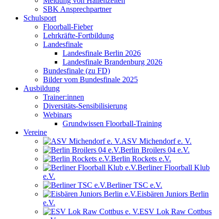
Meldung von Hallenzeiten
SBK Ansprechpartner
Schulsport
Floorball-Fieber
Lehrkräfte-Fortbildung
Landesfinale
Landesfinale Berlin 2026
Landesfinale Brandenburg 2026
Bundesfinale (zu FD)
Bilder vom Bundesfinale 2025
Ausbildung
Trainer:innen
Diversitäts-Sensibilisierung
Webinars
Grundwissen Floorball-Training
Vereine
ASV Michendorf e. V.
Berlin Broilers 04 e.V.
Berlin Rockets e.V.
Berliner Floorball Klub
e.V.
Berliner TSC e.V.
Eisbären Juniors Berlin
e.V.
ESV Lok Raw Cottbus