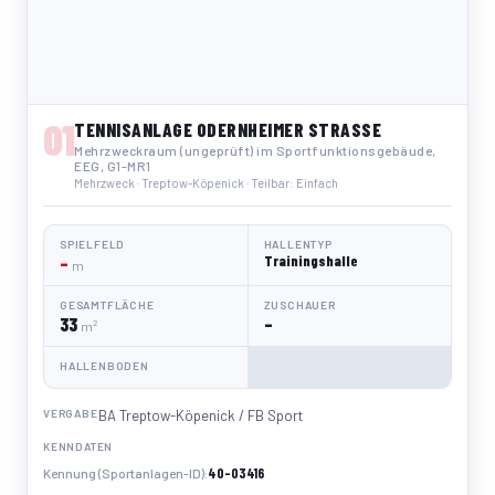
01
TENNISANLAGE ODERNHEIMER STRASSE
Mehrzweckraum (ungeprüft) im Sportfunktionsgebäude,
EEG, G1-MR1
Mehrzweck · Treptow-Köpenick · Teilbar: Einfach
SPIELFELD
HALLENTYP
–
Trainingshalle
m
GESAMTFLÄCHE
ZUSCHAUER
33
–
m²
HALLENBODEN
VERGABE
BA Treptow-Köpenick / FB Sport
KENNDATEN
40-03416
Kennung (Sportanlagen-ID)