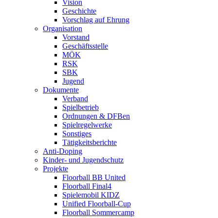
Vision
Geschichte
Vorschlag auf Ehrung
Organisation
Vorstand
Geschäftsstelle
MÖK
RSK
SBK
Jugend
Dokumente
Verband
Spielbetrieb
Ordnungen & DFBen
Spielregelwerke
Sonstiges
Tätigkeitsberichte
Anti-Doping
Kinder- und Jugendschutz
Projekte
Floorball BB United
Floorball Final4
Spielemobil KIDZ
Unified Floorball-Cup
Floorball Sommercamp