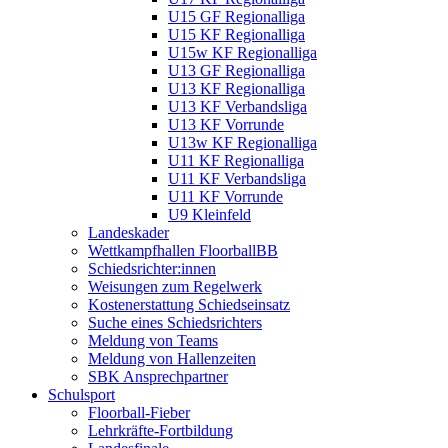
U15 GF Regionalliga
U15 KF Regionalliga
U15w KF Regionalliga
U13 GF Regionalliga
U13 KF Regionalliga
U13 KF Verbandsliga
U13 KF Vorrunde
U13w KF Regionalliga
U11 KF Regionalliga
U11 KF Verbandsliga
U11 KF Vorrunde
U9 Kleinfeld
Landeskader
Wettkampfhallen FloorballBB
Schiedsrichter:innen
Weisungen zum Regelwerk
Kostenerstattung Schiedseinsatz
Suche eines Schiedsrichters
Meldung von Teams
Meldung von Hallenzeiten
SBK Ansprechpartner
Schulsport
Floorball-Fieber
Lehrkräfte-Fortbildung