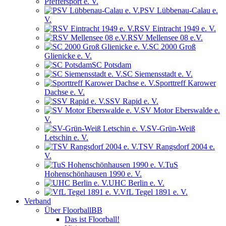
Pfeffersport e. V.
PSV Lübbenau-Calau e.
V.
RSV Eintracht 1949 e. V.
RSV Mellensee 08 e.V.
SC 2000 Groß
Glienicke e. V.
SC Potsdam
SC Siemensstadt e. V.
Sporttreff Karower
Dachse e. V.
SSV Rapid e. V.
SV Motor Eberswalde e.
V.
SV-Grün-Weiß
Letschin e. V.
TSV Rangsdorf 2004 e.
V.
TuS
Hohenschönhausen 1990 e. V.
UHC Berlin e. V.
VfL Tegel 1891 e. V.
Verband
Über FloorballBB
Das ist Floorball!