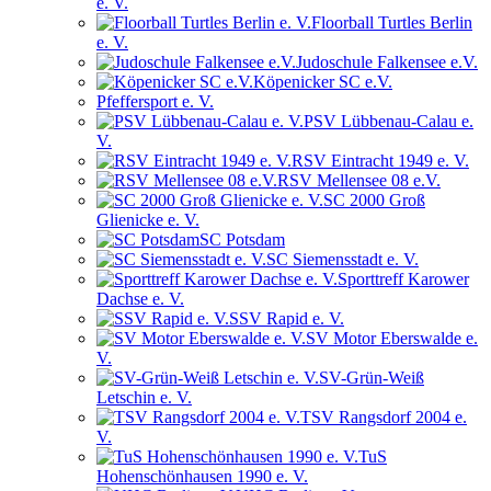
e. V.
Floorball Turtles Berlin
e. V.
Judoschule Falkensee e.V.
Köpenicker SC e.V.
Pfeffersport e. V.
PSV Lübbenau-Calau e.
V.
RSV Eintracht 1949 e. V.
RSV Mellensee 08 e.V.
SC 2000 Groß
Glienicke e. V.
SC Potsdam
SC Siemensstadt e. V.
Sporttreff Karower
Dachse e. V.
SSV Rapid e. V.
SV Motor Eberswalde e.
V.
SV-Grün-Weiß
Letschin e. V.
TSV Rangsdorf 2004 e.
V.
TuS
Hohenschönhausen 1990 e. V.