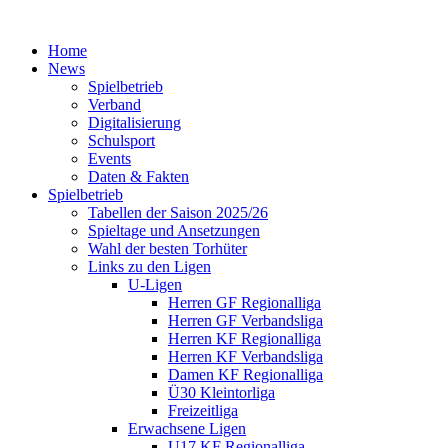
Home
News
Spielbetrieb
Verband
Digitalisierung
Schulsport
Events
Daten & Fakten
Spielbetrieb
Tabellen der Saison 2025/26
Spieltage und Ansetzungen
Wahl der besten Torhüter
Links zu den Ligen
U-Ligen
Herren GF Regionalliga
Herren GF Verbandsliga
Herren KF Regionalliga
Herren KF Verbandsliga
Damen KF Regionalliga
Ü30 Kleintorliga
Freizeitliga
Erwachsene Ligen
U17 KF Regionalliga