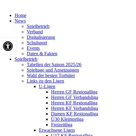
Home
News
Spielbetrieb
Verband
Digitalisierung
Werkzeugleiste öffnen
Schulsport
Events
Daten & Fakten
Spielbetrieb
Tabellen der Saison 2025/26
Spieltage und Ansetzungen
Wahl der besten Torhüter
Links zu den Ligen
U-Ligen
Herren GF Regionalliga
Herren GF Verbandsliga
Herren KF Regionalliga
Herren KF Verbandsliga
Damen KF Regionalliga
Ü30 Kleintorliga
Freizeitliga
Erwachsene Ligen
U17 KF Regionalliga