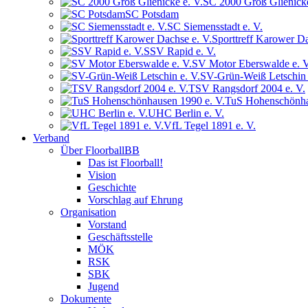
SC 2000 Groß Glienicke
SC Potsdam
SC Siemensstadt e. V.
Sporttreff Karower Da
SSV Rapid e. V.
SV Motor Eberswalde e. V
SV-Grün-Weiß Letschin 
TSV Rangsdorf 2004 e. V.
TuS Hohenschönha
UHC Berlin e. V.
VfL Tegel 1891 e. V.
Verband
Über FloorballBB
Das ist Floorball!
Vision
Geschichte
Vorschlag auf Ehrung
Organisation
Vorstand
Geschäftsstelle
MÖK
RSK
SBK
Jugend
Dokumente