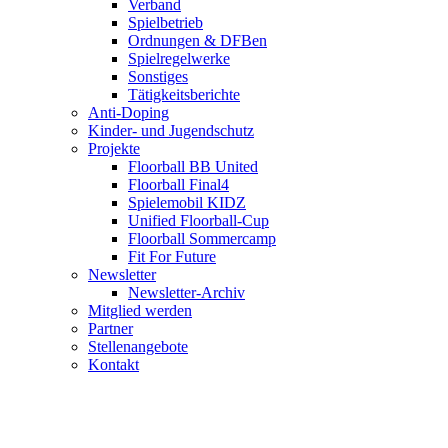
Verband
Spielbetrieb
Ordnungen & DFBen
Spielregelwerke
Sonstiges
Tätigkeitsberichte
Anti-Doping
Kinder- und Jugendschutz
Projekte
Floorball BB United
Floorball Final4
Spielemobil KIDZ
Unified Floorball-Cup
Floorball Sommercamp
Fit For Future
Newsletter
Newsletter-Archiv
Mitglied werden
Partner
Stellenangebote
Kontakt