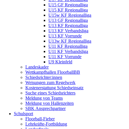
U15 GF Regionalliga
U15 KF Regionalliga
U15w KF Regionalliga
U13 GF Regionalliga
U13 KF Regionalliga
U13 KF Verbandsliga
U13 KF Vorrunde
U13w KF Regionalliga
U11 KF Regionalliga
U11 KF Verbandsliga
U11 KF Vorrunde
U9 Kleinfeld
Landeskader
Wettkampfhallen FloorballBB
Schiedsrichter:innen
Weisungen zum Regelwerk
Kostenerstattung Schiedseinsatz
Suche eines Schiedsrichters
Meldung von Teams
Meldung von Hallenzeiten
SBK Ansprechpartner
Schulsport
Floorball-Fieber
Lehrkräfte-Fortbildung