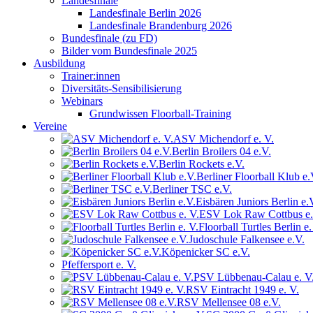
Landesfinale
Landesfinale Berlin 2026
Landesfinale Brandenburg 2026
Bundesfinale (zu FD)
Bilder vom Bundesfinale 2025
Ausbildung
Trainer:innen
Diversitäts-Sensibilisierung
Webinars
Grundwissen Floorball-Training
Vereine
ASV Michendorf e. V.
Berlin Broilers 04 e.V.
Berlin Rockets e.V.
Berliner Floorball Klub e.
Berliner TSC e.V.
Eisbären Juniors Berlin e.
ESV Lok Raw Cottbus e.
Floorball Turtles Berlin e.
Judoschule Falkensee e.V.
Köpenicker SC e.V.
Pfeffersport e. V.
PSV Lübbenau-Calau e. V
RSV Eintracht 1949 e. V.
RSV Mellensee 08 e.V.