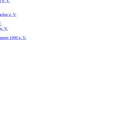
 e. V.
chse e. V.
.
e. V.
usen 1990 e. V.