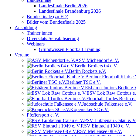
Landesfinale
Landesfinale Berlin 2026
Landesfinale Brandenburg 2026
Bundesfinale (zu FD)
Bilder vom Bundesfinale 2025
Ausbildung
Trainer:innen
Diversitäts-Sensibilisierung
Webinars
Grundwissen Floorball-Training
Vereine
ASV Michendorf e. V.
Berlin Broilers 04 e.V.
Berlin Rockets e.V.
Berliner Floorball Klub e.
Berliner TSC e.V.
Eisbären Juniors Berlin e.
ESV Lok Raw Cottbus e.
Floorball Turtles Berlin e.
Judoschule Falkensee e.V.
Köpenicker SC e.V.
Pfeffersport e. V.
PSV Lübbenau-Calau e. V
RSV Eintracht 1949 e. V.
RSV Mellensee 08 e.V.