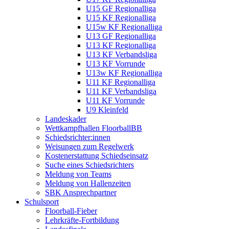
U15 GF Regionalliga
U15 KF Regionalliga
U15w KF Regionalliga
U13 GF Regionalliga
U13 KF Regionalliga
U13 KF Verbandsliga
U13 KF Vorrunde
U13w KF Regionalliga
U11 KF Regionalliga
U11 KF Verbandsliga
U11 KF Vorrunde
U9 Kleinfeld
Landeskader
Wettkampfhallen FloorballBB
Schiedsrichter:innen
Weisungen zum Regelwerk
Kostenerstattung Schiedseinsatz
Suche eines Schiedsrichters
Meldung von Teams
Meldung von Hallenzeiten
SBK Ansprechpartner
Schulsport
Floorball-Fieber
Lehrkräfte-Fortbildung