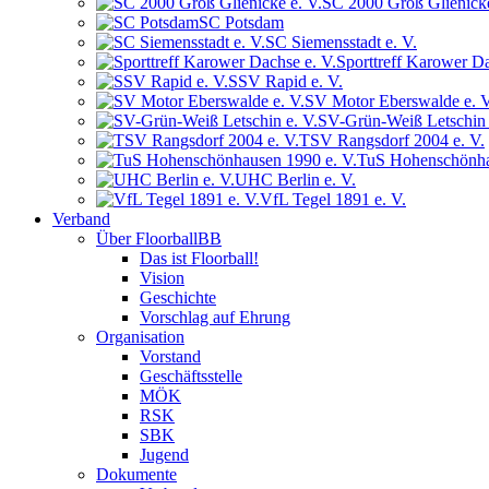
SC 2000 Groß Glienicke
SC Potsdam
SC Siemensstadt e. V.
Sporttreff Karower Da
SSV Rapid e. V.
SV Motor Eberswalde e. V
SV-Grün-Weiß Letschin 
TSV Rangsdorf 2004 e. V.
TuS Hohenschönha
UHC Berlin e. V.
VfL Tegel 1891 e. V.
Verband
Über FloorballBB
Das ist Floorball!
Vision
Geschichte
Vorschlag auf Ehrung
Organisation
Vorstand
Geschäftsstelle
MÖK
RSK
SBK
Jugend
Dokumente