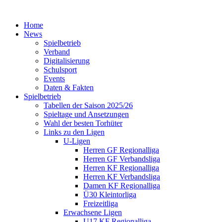
Home
News
Spielbetrieb
Verband
Digitalisierung
Schulsport
Events
Daten & Fakten
Spielbetrieb
Tabellen der Saison 2025/26
Spieltage und Ansetzungen
Wahl der besten Torhüter
Links zu den Ligen
U-Ligen
Herren GF Regionalliga
Herren GF Verbandsliga
Herren KF Regionalliga
Herren KF Verbandsliga
Damen KF Regionalliga
Ü30 Kleintorliga
Freizeitliga
Erwachsene Ligen
U17 KF Regionalliga