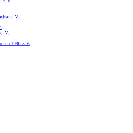
 e. V.
chse e. V.
.
e. V.
usen 1990 e. V.