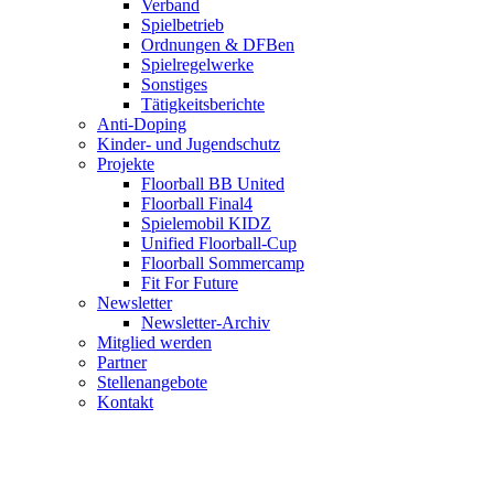
Verband
Spielbetrieb
Ordnungen & DFBen
Spielregelwerke
Sonstiges
Tätigkeitsberichte
Anti-Doping
Kinder- und Jugendschutz
Projekte
Floorball BB United
Floorball Final4
Spielemobil KIDZ
Unified Floorball-Cup
Floorball Sommercamp
Fit For Future
Newsletter
Newsletter-Archiv
Mitglied werden
Partner
Stellenangebote
Kontakt