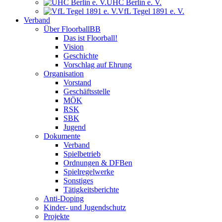
UHC Berlin e. V.
VfL Tegel 1891 e. V.
Verband
Über FloorballBB
Das ist Floorball!
Vision
Geschichte
Vorschlag auf Ehrung
Organisation
Vorstand
Geschäftsstelle
MÖK
RSK
SBK
Jugend
Dokumente
Verband
Spielbetrieb
Ordnungen & DFBen
Spielregelwerke
Sonstiges
Tätigkeitsberichte
Anti-Doping
Kinder- und Jugendschutz
Projekte