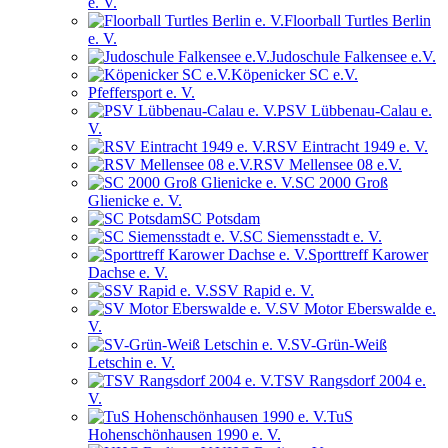
e. V.
Floorball Turtles Berlin
e. V.
Judoschule Falkensee e.V.
Köpenicker SC e.V.
Pfeffersport e. V.
PSV Lübbenau-Calau e.
V.
RSV Eintracht 1949 e. V.
RSV Mellensee 08 e.V.
SC 2000 Groß
Glienicke e. V.
SC Potsdam
SC Siemensstadt e. V.
Sporttreff Karower
Dachse e. V.
SSV Rapid e. V.
SV Motor Eberswalde e.
V.
SV-Grün-Weiß
Letschin e. V.
TSV Rangsdorf 2004 e.
V.
TuS
Hohenschönhausen 1990 e. V.