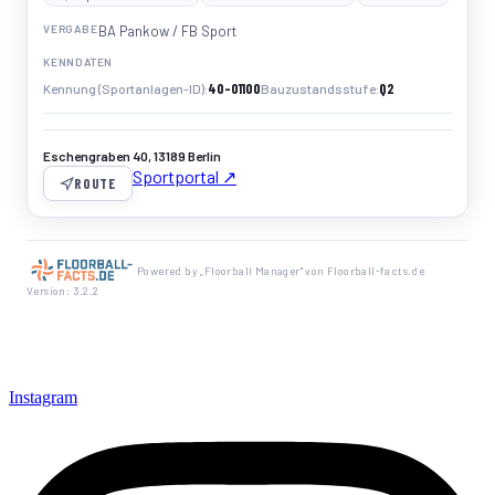
VERGABE
BA Pankow / FB Sport
KENNDATEN
40-01100
Q2
Kennung (Sportanlagen-ID)
Bauzustandsstufe
Eschengraben 40, 13189 Berlin
Sportportal ↗
ROUTE
Powered by „Floorball Manager" von Floorball-facts.de
Version: 3.2.2
Instagram