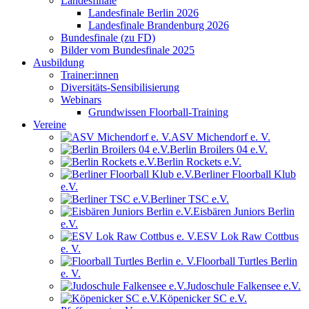
Landesfinale
Landesfinale Berlin 2026
Landesfinale Brandenburg 2026
Bundesfinale (zu FD)
Bilder vom Bundesfinale 2025
Ausbildung
Trainer:innen
Diversitäts-Sensibilisierung
Webinars
Grundwissen Floorball-Training
Vereine
ASV Michendorf e. V.
Berlin Broilers 04 e.V.
Berlin Rockets e.V.
Berliner Floorball Klub
e.V.
Berliner TSC e.V.
Eisbären Juniors Berlin
e.V.
ESV Lok Raw Cottbus
e. V.
Floorball Turtles Berlin
e. V.
Judoschule Falkensee e.V.
Köpenicker SC e.V.