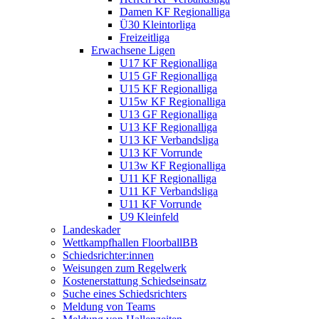
Damen KF Regionalliga
Ü30 Kleintorliga
Freizeitliga
Erwachsene Ligen
U17 KF Regionalliga
U15 GF Regionalliga
U15 KF Regionalliga
U15w KF Regionalliga
U13 GF Regionalliga
U13 KF Regionalliga
U13 KF Verbandsliga
U13 KF Vorrunde
U13w KF Regionalliga
U11 KF Regionalliga
U11 KF Verbandsliga
U11 KF Vorrunde
U9 Kleinfeld
Landeskader
Wettkampfhallen FloorballBB
Schiedsrichter:innen
Weisungen zum Regelwerk
Kostenerstattung Schiedseinsatz
Suche eines Schiedsrichters
Meldung von Teams