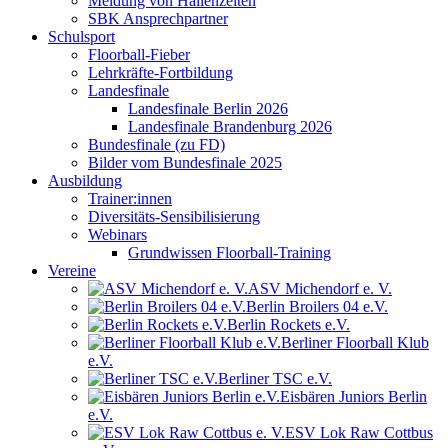
Meldung von Hallenzeiten
SBK Ansprechpartner
Schulsport
Floorball-Fieber
Lehrkräfte-Fortbildung
Landesfinale
Landesfinale Berlin 2026
Landesfinale Brandenburg 2026
Bundesfinale (zu FD)
Bilder vom Bundesfinale 2025
Ausbildung
Trainer:innen
Diversitäts-Sensibilisierung
Webinars
Grundwissen Floorball-Training
Vereine
ASV Michendorf e. V.
Berlin Broilers 04 e.V.
Berlin Rockets e.V.
Berliner Floorball Klub
e.V.
Berliner TSC e.V.
Eisbären Juniors Berlin
e.V.
ESV Lok Raw Cottbus