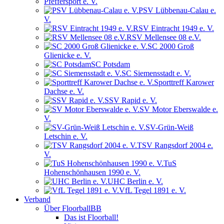
Pfeffersport e. V.
PSV Lübbenau-Calau e.
V.
RSV Eintracht 1949 e. V.
RSV Mellensee 08 e.V.
SC 2000 Groß
Glienicke e. V.
SC Potsdam
SC Siemensstadt e. V.
Sporttreff Karower
Dachse e. V.
SSV Rapid e. V.
SV Motor Eberswalde e.
V.
SV-Grün-Weiß
Letschin e. V.
TSV Rangsdorf 2004 e.
V.
TuS
Hohenschönhausen 1990 e. V.
UHC Berlin e. V.
VfL Tegel 1891 e. V.
Verband
Über FloorballBB
Das ist Floorball!