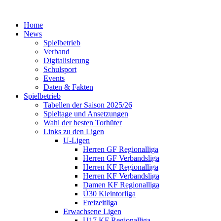
Home
News
Spielbetrieb
Verband
Digitalisierung
Schulsport
Events
Daten & Fakten
Spielbetrieb
Tabellen der Saison 2025/26
Spieltage und Ansetzungen
Wahl der besten Torhüter
Links zu den Ligen
U-Ligen
Herren GF Regionalliga
Herren GF Verbandsliga
Herren KF Regionalliga
Herren KF Verbandsliga
Damen KF Regionalliga
Ü30 Kleintorliga
Freizeitliga
Erwachsene Ligen
U17 KF Regionalliga