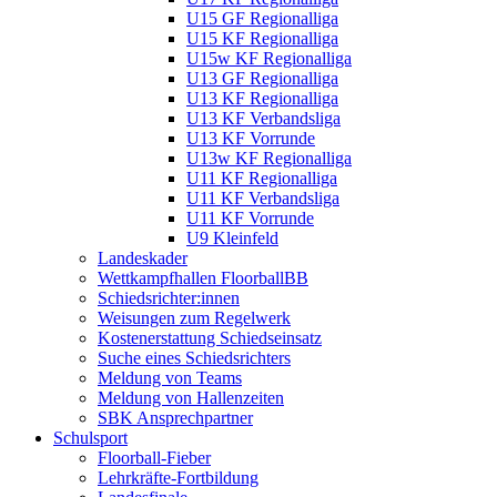
U15 GF Regionalliga
U15 KF Regionalliga
U15w KF Regionalliga
U13 GF Regionalliga
U13 KF Regionalliga
U13 KF Verbandsliga
U13 KF Vorrunde
U13w KF Regionalliga
U11 KF Regionalliga
U11 KF Verbandsliga
U11 KF Vorrunde
U9 Kleinfeld
Landeskader
Wettkampfhallen FloorballBB
Schiedsrichter:innen
Weisungen zum Regelwerk
Kostenerstattung Schiedseinsatz
Suche eines Schiedsrichters
Meldung von Teams
Meldung von Hallenzeiten
SBK Ansprechpartner
Schulsport
Floorball-Fieber
Lehrkräfte-Fortbildung