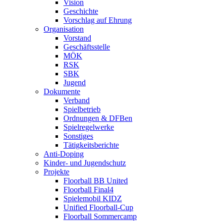
Vision
Geschichte
Vorschlag auf Ehrung
Organisation
Vorstand
Geschäftsstelle
MÖK
RSK
SBK
Jugend
Dokumente
Verband
Spielbetrieb
Ordnungen & DFBen
Spielregelwerke
Sonstiges
Tätigkeitsberichte
Anti-Doping
Kinder- und Jugendschutz
Projekte
Floorball BB United
Floorball Final4
Spielemobil KIDZ
Unified Floorball-Cup
Floorball Sommercamp