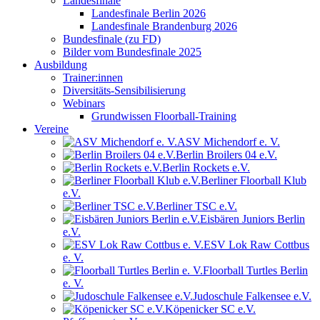
Landesfinale
Landesfinale Berlin 2026
Landesfinale Brandenburg 2026
Bundesfinale (zu FD)
Bilder vom Bundesfinale 2025
Ausbildung
Trainer:innen
Diversitäts-Sensibilisierung
Webinars
Grundwissen Floorball-Training
Vereine
ASV Michendorf e. V.
Berlin Broilers 04 e.V.
Berlin Rockets e.V.
Berliner Floorball Klub
e.V.
Berliner TSC e.V.
Eisbären Juniors Berlin
e.V.
ESV Lok Raw Cottbus
e. V.
Floorball Turtles Berlin
e. V.
Judoschule Falkensee e.V.
Köpenicker SC e.V.