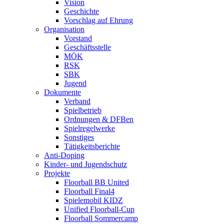
Vision
Geschichte
Vorschlag auf Ehrung
Organisation
Vorstand
Geschäftsstelle
MÖK
RSK
SBK
Jugend
Dokumente
Verband
Spielbetrieb
Ordnungen & DFBen
Spielregelwerke
Sonstiges
Tätigkeitsberichte
Anti-Doping
Kinder- und Jugendschutz
Projekte
Floorball BB United
Floorball Final4
Spielemobil KIDZ
Unified Floorball-Cup
Floorball Sommercamp