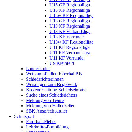
U15 GF Regionalliga
U15 KF Regionalliga
U15w KF Regionalliga
U13 GF Regionalliga
U13 KF Regionalliga
U13 KF Verbandsliga
U13 KF Vorrunde
U13w KF Regionalliga
U11 KF Regionalliga
U11 KF Verbandsliga
U11 KF Vorrunde
U9 Kleinfeld
Landeskader
Wettkampfhallen FloorballBB
Schiedsrichter:innen
Weisungen zum Regelwerk
Kostenerstattung Schiedseinsatz
Suche eines Schiedsrichters
Meldung von Teams
Meldung von Hallenzeiten
SBK Ansprechpartner
Schulsport
Floorball-Fieber
Lehrkräfte-Fortbildung