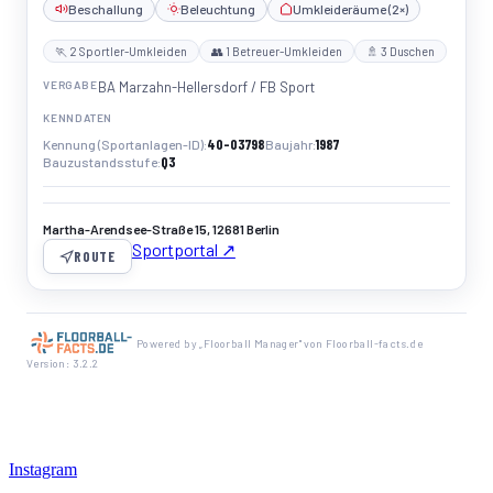
Beschallung
Beleuchtung
Umkleideräume (2×)
🏃 2 Sportler-Umkleiden
👥 1 Betreuer-Umkleiden
🚿 3 Duschen
VERGABE
BA Marzahn-Hellersdorf / FB Sport
KENNDATEN
40-03798
1987
Kennung (Sportanlagen-ID)
Baujahr
Q3
Bauzustandsstufe
Martha-Arendsee-Straße 15, 12681 Berlin
Sportportal ↗
ROUTE
Powered by „Floorball Manager" von Floorball-facts.de
Version: 3.2.2
Instagram