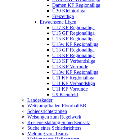
Damen KF Regionalliga
Ü30 Kleintorliga
Freizeitliga
Erwachsene Ligen
U17 KF Regionalliga
U15 GF Regionalliga
U15 KF Regionalliga
U15w KF Regionalliga
U13 GF Regionalliga
U13 KF Regionalliga
U13 KF Verbandsliga
U13 KF Vorrunde
U13w KF Regionalliga
U11 KF Regionalliga
U11 KF Verbandsliga
U11 KF Vorrunde
U9 Kleinfeld
Landeskader
Wettkampfhallen FloorballBB
Schiedsrichter:innen
Weisungen zum Regelwerk
Kostenerstattung Schiedseinsatz
Suche eines Schiedsrichters
Meldung von Teams