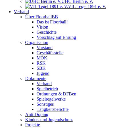
UHC Berlin e. V.
VfL Tegel 1891 e. V.
Verband
Über FloorballBB
Das ist Floorball!
Vision
Geschichte
Vorschlag auf Ehrung
Organisation
Vorstand
Geschäftsstelle
MÖK
RSK
SBK
Jugend
Dokumente
Verband
Spielbetrieb
Ordnungen & DFBen
Spielregelwerke
Sonstiges
Tätigkeitsberichte
Anti-Doping
Kinder- und Jugendschutz
Projekte