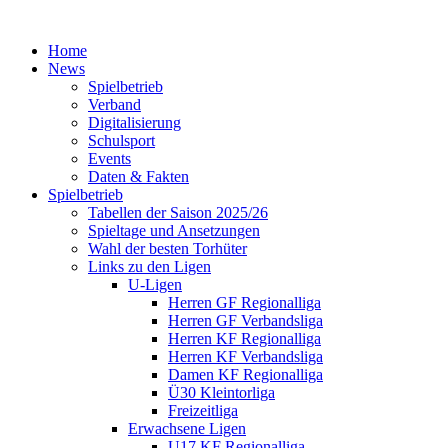
Home
News
Spielbetrieb
Verband
Digitalisierung
Schulsport
Events
Daten & Fakten
Spielbetrieb
Tabellen der Saison 2025/26
Spieltage und Ansetzungen
Wahl der besten Torhüter
Links zu den Ligen
U-Ligen
Herren GF Regionalliga
Herren GF Verbandsliga
Herren KF Regionalliga
Herren KF Verbandsliga
Damen KF Regionalliga
Ü30 Kleintorliga
Freizeitliga
Erwachsene Ligen
U17 KF Regionalliga