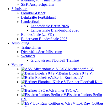
Meldung von Hallenzeiten
SBK Ansprechpartner
Schulsport
Floorball-Fieber
Lehrkräfte-Fortbildung
Landesfinale
Landesfinale Berlin 2026
Landesfinale Brandenburg 2026
Bundesfinale (zu FD)
Bilder vom Bundesfinale 2025
Ausbildung
Trainer:innen
Diversitäts-Sensibilisierung
Webinars
Grundwissen Floorball-Training
Vereine
ASV Michendorf e. V.
Berlin Broilers 04 e.V.
Berlin Rockets e.V.
Berliner Floorball Klub
e.V.
Berliner TSC e.V.
Eisbären Juniors Berlin
e.V.
ESV Lok Raw Cottbus