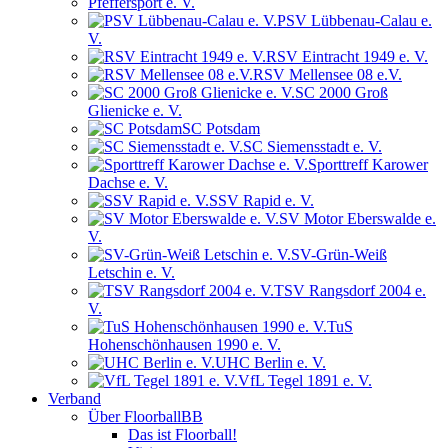
Pfeffersport e. V.
PSV Lübbenau-Calau e.
V.
RSV Eintracht 1949 e. V.
RSV Mellensee 08 e.V.
SC 2000 Groß
Glienicke e. V.
SC Potsdam
SC Siemensstadt e. V.
Sporttreff Karower
Dachse e. V.
SSV Rapid e. V.
SV Motor Eberswalde e.
V.
SV-Grün-Weiß
Letschin e. V.
TSV Rangsdorf 2004 e.
V.
TuS
Hohenschönhausen 1990 e. V.
UHC Berlin e. V.
VfL Tegel 1891 e. V.
Verband
Über FloorballBB
Das ist Floorball!