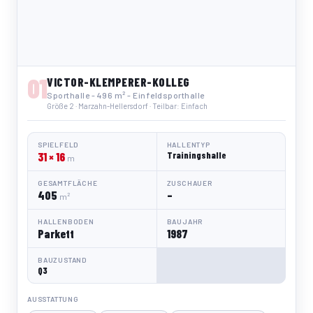
01
VICTOR-KLEMPERER-KOLLEG
Sporthalle - 496 m² - Einfeldsporthalle
Größe 2 · Marzahn-Hellersdorf · Teilbar: Einfach
SPIELFELD
HALLENTYP
31 × 16
Trainingshalle
m
GESAMTFLÄCHE
ZUSCHAUER
405
–
m²
HALLENBODEN
BAUJAHR
Parkett
1987
BAUZUSTAND
Q3
AUSSTATTUNG