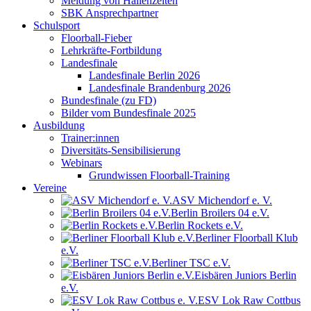
Meldung von Hallenzeiten
SBK Ansprechpartner
Schulsport
Floorball-Fieber
Lehrkräfte-Fortbildung
Landesfinale
Landesfinale Berlin 2026
Landesfinale Brandenburg 2026
Bundesfinale (zu FD)
Bilder vom Bundesfinale 2025
Ausbildung
Trainer:innen
Diversitäts-Sensibilisierung
Webinars
Grundwissen Floorball-Training
Vereine
ASV Michendorf e. V.
Berlin Broilers 04 e.V.
Berlin Rockets e.V.
Berliner Floorball Klub
e.V.
Berliner TSC e.V.
Eisbären Juniors Berlin
e.V.
ESV Lok Raw Cottbus