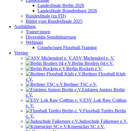
Landesfinale
Landesfinale Berlin 2026
Landesfinale Brandenburg 2026
Bundesfinale (zu FD)
Bilder vom Bundesfinale 2025
Ausbildung
Trainer:innen
Diversitäts-Sensibilisierung
Webinars
Grundwissen Floorball-Training
Vereine
ASV Michendorf e. V.
Berlin Broilers 04 e.V.
Berlin Rockets e.V.
Berliner Floorball Klub
e.V.
Berliner TSC e.V.
Eisbären Juniors Berlin
e.V.
ESV Lok Raw Cottbus
e. V.
Floorball Turtles Berlin
e. V.
Judoschule Falkensee e.V.
Köpenicker SC e.V.