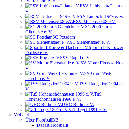
Pfeffersport e. V.
PSV Lübbenau-Calau e.
V.
RSV Eintracht 1949 e. V.
RSV Mellensee 08 e.V.
SC 2000 Groß
Glienicke e. V.
SC Potsdam
SC Siemensstadt e. V.
Sporttreff Karower
Dachse e. V.
SSV Rapid e. V.
SV Motor Eberswalde e.
V.
SV-Grün-Weiß
Letschin e. V.
TSV Rangsdorf 2004 e.
V.
TuS
Hohenschönhausen 1990 e. V.
UHC Berlin e. V.
VfL Tegel 1891 e. V.
Verband
Über FloorballBB
Das ist Floorball!