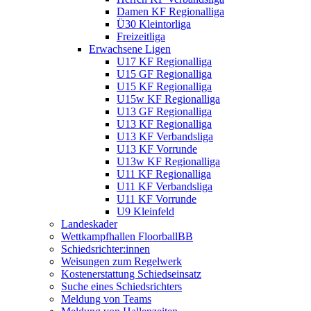
Damen KF Regionalliga
Ü30 Kleintorliga
Freizeitliga
Erwachsene Ligen
U17 KF Regionalliga
U15 GF Regionalliga
U15 KF Regionalliga
U15w KF Regionalliga
U13 GF Regionalliga
U13 KF Regionalliga
U13 KF Verbandsliga
U13 KF Vorrunde
U13w KF Regionalliga
U11 KF Regionalliga
U11 KF Verbandsliga
U11 KF Vorrunde
U9 Kleinfeld
Landeskader
Wettkampfhallen FloorballBB
Schiedsrichter:innen
Weisungen zum Regelwerk
Kostenerstattung Schiedseinsatz
Suche eines Schiedsrichters
Meldung von Teams