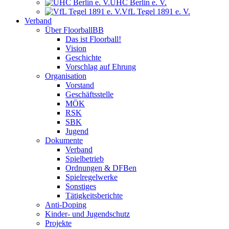
UHC Berlin e. V.
VfL Tegel 1891 e. V.
Verband
Über FloorballBB
Das ist Floorball!
Vision
Geschichte
Vorschlag auf Ehrung
Organisation
Vorstand
Geschäftsstelle
MÖK
RSK
SBK
Jugend
Dokumente
Verband
Spielbetrieb
Ordnungen & DFBen
Spielregelwerke
Sonstiges
Tätigkeitsberichte
Anti-Doping
Kinder- und Jugendschutz
Projekte