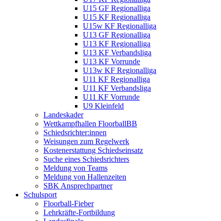
U15 GF Regionalliga
U15 KF Regionalliga
U15w KF Regionalliga
U13 GF Regionalliga
U13 KF Regionalliga
U13 KF Verbandsliga
U13 KF Vorrunde
U13w KF Regionalliga
U11 KF Regionalliga
U11 KF Verbandsliga
U11 KF Vorrunde
U9 Kleinfeld
Landeskader
Wettkampfhallen FloorballBB
Schiedsrichter:innen
Weisungen zum Regelwerk
Kostenerstattung Schiedseinsatz
Suche eines Schiedsrichters
Meldung von Teams
Meldung von Hallenzeiten
SBK Ansprechpartner
Schulsport
Floorball-Fieber
Lehrkräfte-Fortbildung