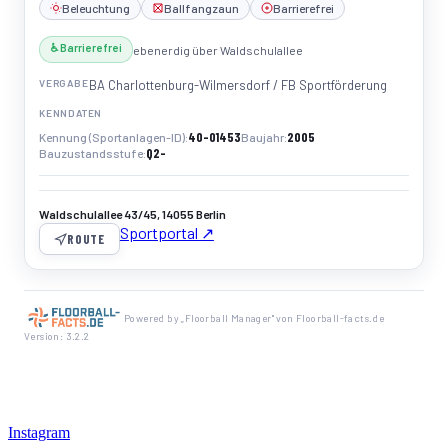
Beleuchtung
Ballfangzaun
Barrierefrei
♿ Barrierefrei
ebenerdig über Waldschulallee
VERGABE
BA Charlottenburg-Wilmersdorf / FB Sportförderung
KENNDATEN
40-01453
2005
Kennung (Sportanlagen-ID)
Baujahr
Q2-
Bauzustandsstufe
Waldschulallee 43/45, 14055 Berlin
Sportportal ↗
ROUTE
Powered by „Floorball Manager" von Floorball-facts.de
Version: 3.2.2
Instagram