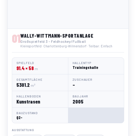
01
WALLY-WITTMANN-SPORTANLAGE
Großspielfeld 3 - Feldhockey/Fußball
Kleinsportfeld · Charlottenburg-Wilmersdorf · Teilbar: Einfach
SPIELFELD
HALLENTYP
91.4 × 58
Trainingshalle
m
GESAMTFLÄCHE
ZUSCHAUER
5301.2
–
m²
HALLENBODEN
BAUJAHR
Kunstrasen
2005
BAUZUSTAND
Q2-
AUSSTATTUNG