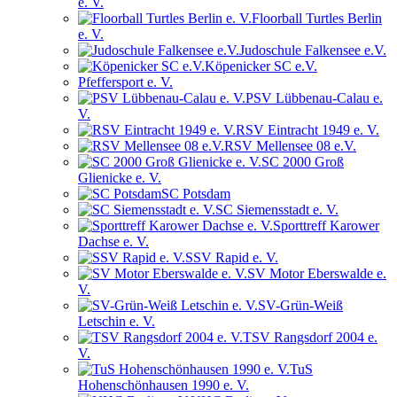
e. V.
Floorball Turtles Berlin
e. V.
Judoschule Falkensee e.V.
Köpenicker SC e.V.
Pfeffersport e. V.
PSV Lübbenau-Calau e.
V.
RSV Eintracht 1949 e. V.
RSV Mellensee 08 e.V.
SC 2000 Groß
Glienicke e. V.
SC Potsdam
SC Siemensstadt e. V.
Sporttreff Karower
Dachse e. V.
SSV Rapid e. V.
SV Motor Eberswalde e.
V.
SV-Grün-Weiß
Letschin e. V.
TSV Rangsdorf 2004 e.
V.
TuS
Hohenschönhausen 1990 e. V.