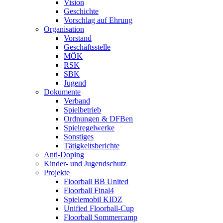
Vision
Geschichte
Vorschlag auf Ehrung
Organisation
Vorstand
Geschäftsstelle
MÖK
RSK
SBK
Jugend
Dokumente
Verband
Spielbetrieb
Ordnungen & DFBen
Spielregelwerke
Sonstiges
Tätigkeitsberichte
Anti-Doping
Kinder- und Jugendschutz
Projekte
Floorball BB United
Floorball Final4
Spielemobil KIDZ
Unified Floorball-Cup
Floorball Sommercamp