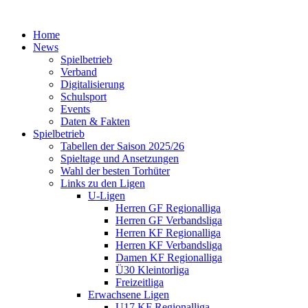
Home
News
Spielbetrieb
Verband
Digitalisierung
Schulsport
Events
Daten & Fakten
Spielbetrieb
Tabellen der Saison 2025/26
Spieltage und Ansetzungen
Wahl der besten Torhüter
Links zu den Ligen
U-Ligen
Herren GF Regionalliga
Herren GF Verbandsliga
Herren KF Regionalliga
Herren KF Verbandsliga
Damen KF Regionalliga
Ü30 Kleintorliga
Freizeitliga
Erwachsene Ligen
U17 KF Regionalliga