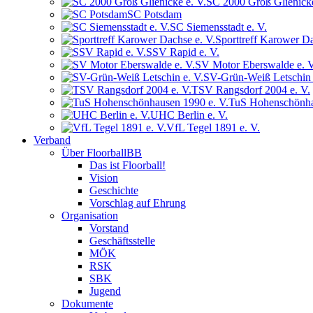
SC 2000 Groß Glienicke
SC Potsdam
SC Siemensstadt e. V.
Sporttreff Karower Da
SSV Rapid e. V.
SV Motor Eberswalde e. V
SV-Grün-Weiß Letschin 
TSV Rangsdorf 2004 e. V.
TuS Hohenschönha
UHC Berlin e. V.
VfL Tegel 1891 e. V.
Verband
Über FloorballBB
Das ist Floorball!
Vision
Geschichte
Vorschlag auf Ehrung
Organisation
Vorstand
Geschäftsstelle
MÖK
RSK
SBK
Jugend
Dokumente