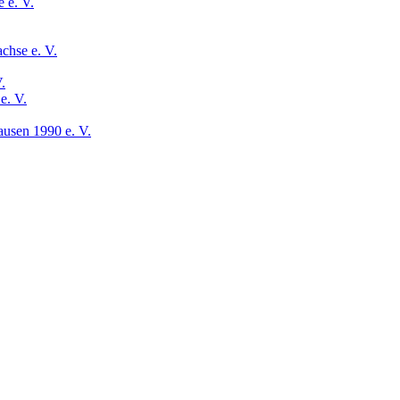
 e. V.
chse e. V.
.
e. V.
usen 1990 e. V.