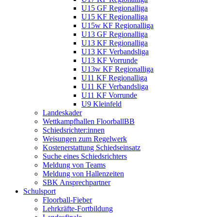
U15 GF Regionalliga
U15 KF Regionalliga
U15w KF Regionalliga
U13 GF Regionalliga
U13 KF Regionalliga
U13 KF Verbandsliga
U13 KF Vorrunde
U13w KF Regionalliga
U11 KF Regionalliga
U11 KF Verbandsliga
U11 KF Vorrunde
U9 Kleinfeld
Landeskader
Wettkampfhallen FloorballBB
Schiedsrichter:innen
Weisungen zum Regelwerk
Kostenerstattung Schiedseinsatz
Suche eines Schiedsrichters
Meldung von Teams
Meldung von Hallenzeiten
SBK Ansprechpartner
Schulsport
Floorball-Fieber
Lehrkräfte-Fortbildung