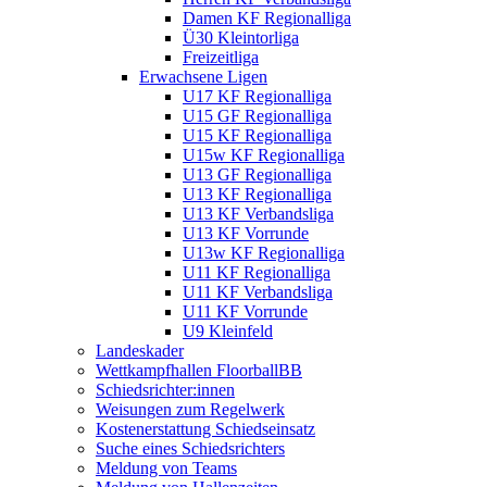
Damen KF Regionalliga
Ü30 Kleintorliga
Freizeitliga
Erwachsene Ligen
U17 KF Regionalliga
U15 GF Regionalliga
U15 KF Regionalliga
U15w KF Regionalliga
U13 GF Regionalliga
U13 KF Regionalliga
U13 KF Verbandsliga
U13 KF Vorrunde
U13w KF Regionalliga
U11 KF Regionalliga
U11 KF Verbandsliga
U11 KF Vorrunde
U9 Kleinfeld
Landeskader
Wettkampfhallen FloorballBB
Schiedsrichter:innen
Weisungen zum Regelwerk
Kostenerstattung Schiedseinsatz
Suche eines Schiedsrichters
Meldung von Teams