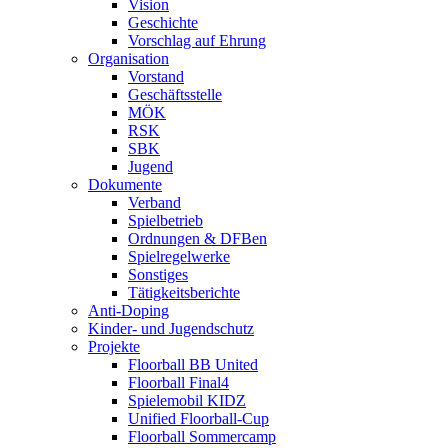
Vision
Geschichte
Vorschlag auf Ehrung
Organisation
Vorstand
Geschäftsstelle
MÖK
RSK
SBK
Jugend
Dokumente
Verband
Spielbetrieb
Ordnungen & DFBen
Spielregelwerke
Sonstiges
Tätigkeitsberichte
Anti-Doping
Kinder- und Jugendschutz
Projekte
Floorball BB United
Floorball Final4
Spielemobil KIDZ
Unified Floorball-Cup
Floorball Sommercamp