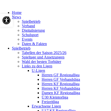
Home
Werkzeugleiste öffnen
News
Spielbetrieb
Verband
Digitalisierung
Schulsport
Events
Daten & Fakten
Spielbetrieb
Tabellen der Saison 2025/26
Spieltage und Ansetzungen
Wahl der besten Torhüter
Links zu den Ligen
U-Ligen
Herren GF Regionalliga
Herren GF Verbandsliga
Herren KF Regionalliga
Herren KF Verbandsliga
Damen KF Regionalliga
Ü30 Kleintorliga
Freizeitliga
Erwachsene Ligen
U17 KF Regionalliga