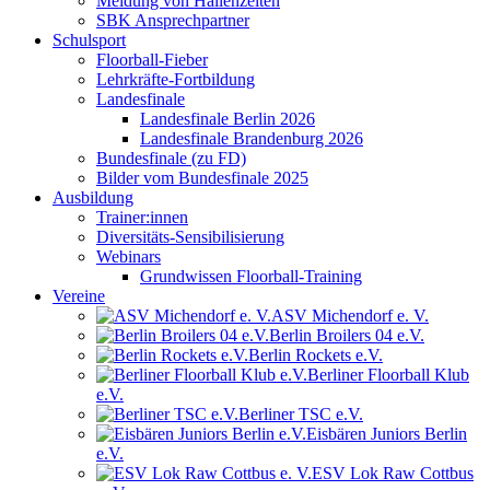
Meldung von Hallenzeiten
SBK Ansprechpartner
Schulsport
Floorball-Fieber
Lehrkräfte-Fortbildung
Landesfinale
Landesfinale Berlin 2026
Landesfinale Brandenburg 2026
Bundesfinale (zu FD)
Bilder vom Bundesfinale 2025
Ausbildung
Trainer:innen
Diversitäts-Sensibilisierung
Webinars
Grundwissen Floorball-Training
Vereine
ASV Michendorf e. V.
Berlin Broilers 04 e.V.
Berlin Rockets e.V.
Berliner Floorball Klub
e.V.
Berliner TSC e.V.
Eisbären Juniors Berlin
e.V.
ESV Lok Raw Cottbus