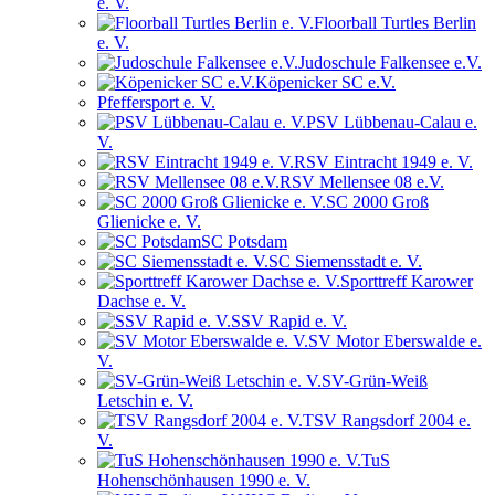
e. V.
Floorball Turtles Berlin
e. V.
Judoschule Falkensee e.V.
Köpenicker SC e.V.
Pfeffersport e. V.
PSV Lübbenau-Calau e.
V.
RSV Eintracht 1949 e. V.
RSV Mellensee 08 e.V.
SC 2000 Groß
Glienicke e. V.
SC Potsdam
SC Siemensstadt e. V.
Sporttreff Karower
Dachse e. V.
SSV Rapid e. V.
SV Motor Eberswalde e.
V.
SV-Grün-Weiß
Letschin e. V.
TSV Rangsdorf 2004 e.
V.
TuS
Hohenschönhausen 1990 e. V.