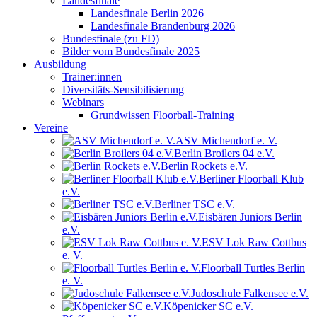
Landesfinale
Landesfinale Berlin 2026
Landesfinale Brandenburg 2026
Bundesfinale (zu FD)
Bilder vom Bundesfinale 2025
Ausbildung
Trainer:innen
Diversitäts-Sensibilisierung
Webinars
Grundwissen Floorball-Training
Vereine
ASV Michendorf e. V.
Berlin Broilers 04 e.V.
Berlin Rockets e.V.
Berliner Floorball Klub
e.V.
Berliner TSC e.V.
Eisbären Juniors Berlin
e.V.
ESV Lok Raw Cottbus
e. V.
Floorball Turtles Berlin
e. V.
Judoschule Falkensee e.V.
Köpenicker SC e.V.