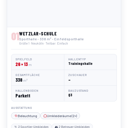
01
WETZLAR-SCHULE
Sporthalle - 338 m² - Einfeldsporthalle
Größe 1 · Neukölln · Teilbar: Einfach
SPIELFELD
HALLENTYP
26 × 13
Trainingshalle
m
GESAMTFLÄCHE
ZUSCHAUER
338
–
m²
HALLENBODEN
BAUZUSTAND
Parkett
Q3
AUSSTATTUNG
Beleuchtung
Umkleideräume (2×)
🏃 2 Sportler-Umkleiden
👥 2 Betreuer-Umkleiden