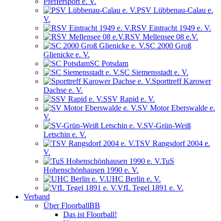
Pfeffersport e. V.
PSV Lübbenau-Calau e.
V.
RSV Eintracht 1949 e. V.
RSV Mellensee 08 e.V.
SC 2000 Groß
Glienicke e. V.
SC Potsdam
SC Siemensstadt e. V.
Sporttreff Karower
Dachse e. V.
SSV Rapid e. V.
SV Motor Eberswalde e.
V.
SV-Grün-Weiß
Letschin e. V.
TSV Rangsdorf 2004 e.
V.
TuS
Hohenschönhausen 1990 e. V.
UHC Berlin e. V.
VfL Tegel 1891 e. V.
Verband
Über FloorballBB
Das ist Floorball!