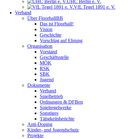
UHC Berlin e. V.
VfL Tegel 1891 e. V.
Verband
Über FloorballBB
Das ist Floorball!
Vision
Geschichte
Vorschlag auf Ehrung
Organisation
Vorstand
Geschäftsstelle
MÖK
RSK
SBK
Jugend
Dokumente
Verband
Spielbetrieb
Ordnungen & DFBen
Spielregelwerke
Sonstiges
Tätigkeitsberichte
Anti-Doping
Kinder- und Jugendschutz
Projekte