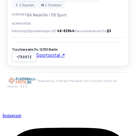
🚿 2 Duschen
🚻 2 Toiletten
VERGABE
BA Neukölln / FB Sport
KENNDATEN
40-02944
Q3
Kennung (Sportanlagen-ID)
Bauzustandsstufe
Tischlerzeile 34, 12351 Berlin
Sportportal ↗
ROUTE
Powered by „Floorball Manager" von Floorball-facts.de
Version: 3.2.2
Instagram