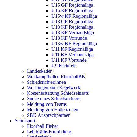
U15 GF Regionalliga
U15 KF Regionalliga
U15w KF Regionalliga
U13 GF Regionalliga
U13 KF Regionalliga
U13 KF Verbandsliga
U13 KF Vorrunde
U13w KF Regionalliga
U11 KF Regionalliga
U11 KF Verbandsliga
U11 KF Vorrunde
U9 Kleinfeld
Landeskader
Wettkampfhallen FloorballBB
Schiedsrichter:innen
Weisungen zum Regelwerk
Kostenerstattung Schiedseinsatz
Suche eines Schiedsrichters
Meldung von Teams
Meldung von Hallenzeiten
SBK Ansprechpartner
Schulsport
Floorball-Fieber
Lehrkräfte-Fortbildung