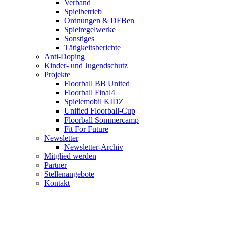
Verband
Spielbetrieb
Ordnungen & DFBen
Spielregelwerke
Sonstiges
Tätigkeitsberichte
Anti-Doping
Kinder- und Jugendschutz
Projekte
Floorball BB United
Floorball Final4
Spielemobil KIDZ
Unified Floorball-Cup
Floorball Sommercamp
Fit For Future
Newsletter
Newsletter-Archiv
Mitglied werden
Partner
Stellenangebote
Kontakt