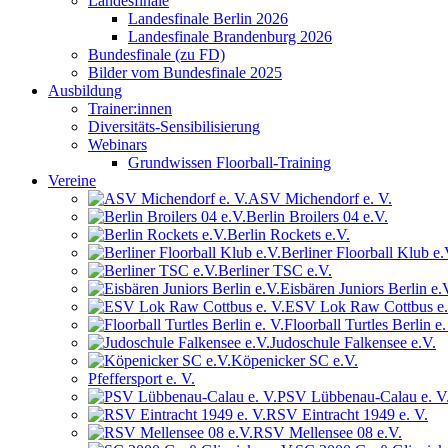
Landesfinale
Landesfinale Berlin 2026
Landesfinale Brandenburg 2026
Bundesfinale (zu FD)
Bilder vom Bundesfinale 2025
Ausbildung
Trainer:innen
Diversitäts-Sensibilisierung
Webinars
Grundwissen Floorball-Training
Vereine
ASV Michendorf e. V.
Berlin Broilers 04 e.V.
Berlin Rockets e.V.
Berliner Floorball Klub e.
Berliner TSC e.V.
Eisbären Juniors Berlin e.
ESV Lok Raw Cottbus e.
Floorball Turtles Berlin e.
Judoschule Falkensee e.V.
Köpenicker SC e.V.
Pfeffersport e. V.
PSV Lübbenau-Calau e. V
RSV Eintracht 1949 e. V.
RSV Mellensee 08 e.V.