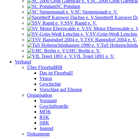
SC 2000 Groß Glienicke
SC Potsdam
SC Siemensstadt e. V.
Sporttreff Karower Da
SSV Rapid e. V.
SV Motor Eberswalde e. V
SV-Grün-Weiß Letschin 
TSV Rangsdorf 2004 e. V.
TuS Hohenschönha
UHC Berlin e. V.
VfL Tegel 1891 e. V.
Verband
Über FloorballBB
Das ist Floorball!
Vision
Geschichte
Vorschlag auf Ehrung
Organisation
Vorstand
Geschäftsstelle
MÖK
RSK
SBK
Jugend
Dokumente