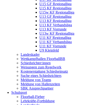
U15 GF Regionalliga
U15 KF Regionalliga
U15w KF Regionalliga
U13 GF Regionalliga
U13 KF Regionalliga
U13 KF Verbandsliga
U13 KF Vorrunde
U13w KF Regionalliga
U11 KF Regionalliga
U11 KF Verbandsliga
U11 KF Vorrunde
U9 Kleinfeld
Landeskader
Wettkampfhallen FloorballBB
Schiedsrichter:innen
Weisungen zum Regelwerk
Kostenerstattung Schiedseinsatz
Suche eines Schiedsrichters
Meldung von Teams
Meldung von Hallenzeiten
SBK Ansprechpartner
Schulsport
Floorball-Fieber
Lehrkräfte-Fortbildung