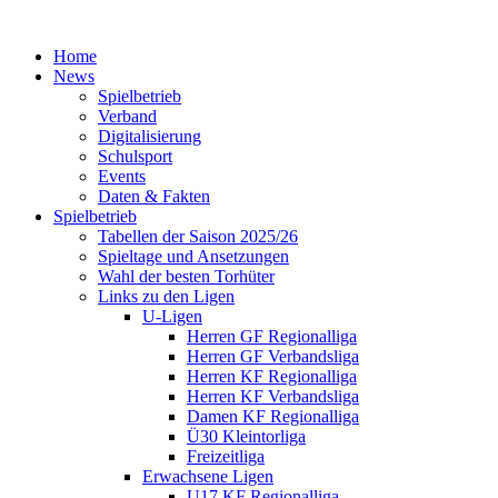
Home
News
Spielbetrieb
Verband
Digitalisierung
Schulsport
Events
Daten & Fakten
Spielbetrieb
Tabellen der Saison 2025/26
Spieltage und Ansetzungen
Wahl der besten Torhüter
Links zu den Ligen
U-Ligen
Herren GF Regionalliga
Herren GF Verbandsliga
Herren KF Regionalliga
Herren KF Verbandsliga
Damen KF Regionalliga
Ü30 Kleintorliga
Freizeitliga
Erwachsene Ligen
U17 KF Regionalliga