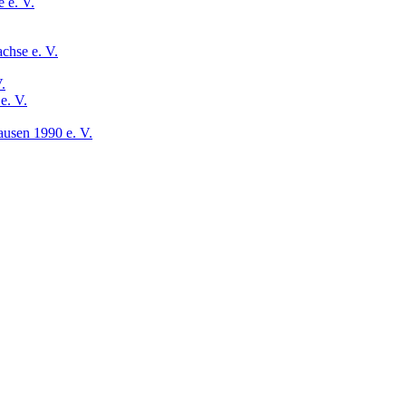
 e. V.
chse e. V.
.
e. V.
usen 1990 e. V.