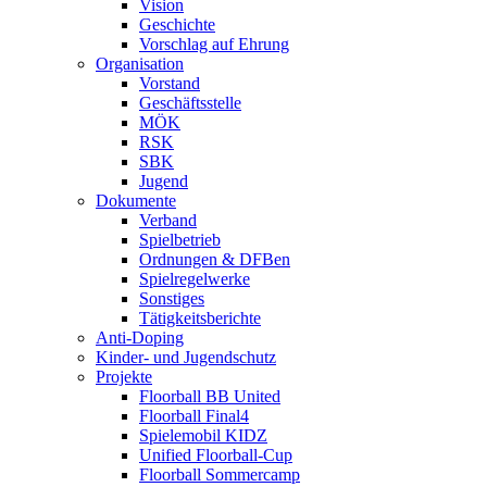
Vision
Geschichte
Vorschlag auf Ehrung
Organisation
Vorstand
Geschäftsstelle
MÖK
RSK
SBK
Jugend
Dokumente
Verband
Spielbetrieb
Ordnungen & DFBen
Spielregelwerke
Sonstiges
Tätigkeitsberichte
Anti-Doping
Kinder- und Jugendschutz
Projekte
Floorball BB United
Floorball Final4
Spielemobil KIDZ
Unified Floorball-Cup
Floorball Sommercamp