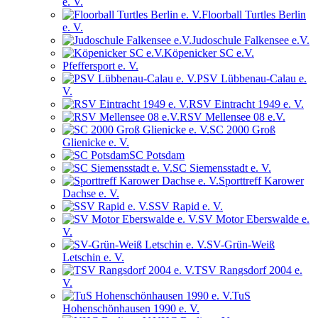
e. V.
Floorball Turtles Berlin
e. V.
Judoschule Falkensee e.V.
Köpenicker SC e.V.
Pfeffersport e. V.
PSV Lübbenau-Calau e.
V.
RSV Eintracht 1949 e. V.
RSV Mellensee 08 e.V.
SC 2000 Groß
Glienicke e. V.
SC Potsdam
SC Siemensstadt e. V.
Sporttreff Karower
Dachse e. V.
SSV Rapid e. V.
SV Motor Eberswalde e.
V.
SV-Grün-Weiß
Letschin e. V.
TSV Rangsdorf 2004 e.
V.
TuS
Hohenschönhausen 1990 e. V.