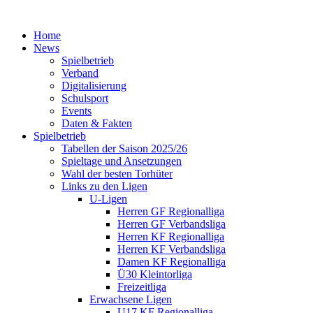
Home
News
Spielbetrieb
Verband
Digitalisierung
Schulsport
Events
Daten & Fakten
Spielbetrieb
Tabellen der Saison 2025/26
Spieltage und Ansetzungen
Wahl der besten Torhüter
Links zu den Ligen
U-Ligen
Herren GF Regionalliga
Herren GF Verbandsliga
Herren KF Regionalliga
Herren KF Verbandsliga
Damen KF Regionalliga
Ü30 Kleintorliga
Freizeitliga
Erwachsene Ligen
U17 KF Regionalliga