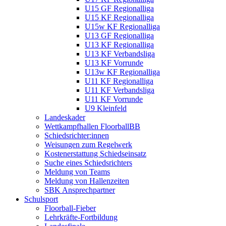
U15 GF Regionalliga
U15 KF Regionalliga
U15w KF Regionalliga
U13 GF Regionalliga
U13 KF Regionalliga
U13 KF Verbandsliga
U13 KF Vorrunde
U13w KF Regionalliga
U11 KF Regionalliga
U11 KF Verbandsliga
U11 KF Vorrunde
U9 Kleinfeld
Landeskader
Wettkampfhallen FloorballBB
Schiedsrichter:innen
Weisungen zum Regelwerk
Kostenerstattung Schiedseinsatz
Suche eines Schiedsrichters
Meldung von Teams
Meldung von Hallenzeiten
SBK Ansprechpartner
Schulsport
Floorball-Fieber
Lehrkräfte-Fortbildung