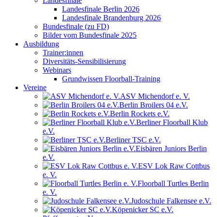
Landesfinale
Landesfinale Berlin 2026
Landesfinale Brandenburg 2026
Bundesfinale (zu FD)
Bilder vom Bundesfinale 2025
Ausbildung
Trainer:innen
Diversitäts-Sensibilisierung
Webinars
Grundwissen Floorball-Training
Vereine
ASV Michendorf e. V.
Berlin Broilers 04 e.V.
Berlin Rockets e.V.
Berliner Floorball Klub
e.V.
Berliner TSC e.V.
Eisbären Juniors Berlin
e.V.
ESV Lok Raw Cottbus
e. V.
Floorball Turtles Berlin
e. V.
Judoschule Falkensee e.V.
Köpenicker SC e.V.