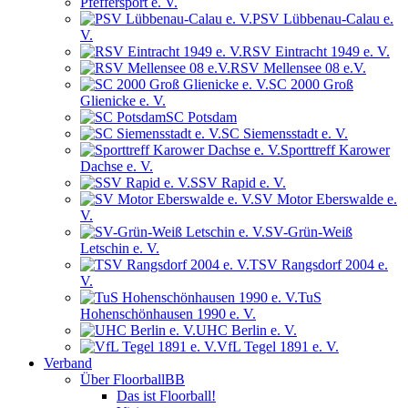
Pfeffersport e. V.
PSV Lübbenau-Calau e.
V.
RSV Eintracht 1949 e. V.
RSV Mellensee 08 e.V.
SC 2000 Groß
Glienicke e. V.
SC Potsdam
SC Siemensstadt e. V.
Sporttreff Karower
Dachse e. V.
SSV Rapid e. V.
SV Motor Eberswalde e.
V.
SV-Grün-Weiß
Letschin e. V.
TSV Rangsdorf 2004 e.
V.
TuS
Hohenschönhausen 1990 e. V.
UHC Berlin e. V.
VfL Tegel 1891 e. V.
Verband
Über FloorballBB
Das ist Floorball!