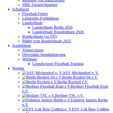
Meldung von Hallenzeiten
SBK Ansprechpartner
Schulsport
Floorball-Fieber
Lehrkräfte-Fortbildung
Landesfinale
Landesfinale Berlin 2026
Landesfinale Brandenburg 2026
Bundesfinale (zu FD)
Bilder vom Bundesfinale 2025
Ausbildung
Trainer:innen
Diversitäts-Sensibilisierung
Webinars
Grundwissen Floorball-Training
Vereine
ASV Michendorf e. V.
Berlin Broilers 04 e.V.
Berlin Rockets e.V.
Berliner Floorball Klub
e.V.
Berliner TSC e.V.
Eisbären Juniors Berlin
e.V.
ESV Lok Raw Cottbus