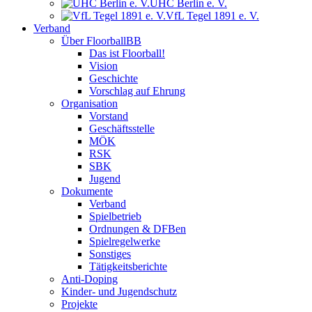
UHC Berlin e. V.
VfL Tegel 1891 e. V.
Verband
Über FloorballBB
Das ist Floorball!
Vision
Geschichte
Vorschlag auf Ehrung
Organisation
Vorstand
Geschäftsstelle
MÖK
RSK
SBK
Jugend
Dokumente
Verband
Spielbetrieb
Ordnungen & DFBen
Spielregelwerke
Sonstiges
Tätigkeitsberichte
Anti-Doping
Kinder- und Jugendschutz
Projekte