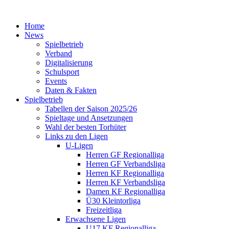
Home
News
Spielbetrieb
Verband
Digitalisierung
Schulsport
Events
Daten & Fakten
Spielbetrieb
Tabellen der Saison 2025/26
Spieltage und Ansetzungen
Wahl der besten Torhüter
Links zu den Ligen
U-Ligen
Herren GF Regionalliga
Herren GF Verbandsliga
Herren KF Regionalliga
Herren KF Verbandsliga
Damen KF Regionalliga
Ü30 Kleintorliga
Freizeitliga
Erwachsene Ligen
U17 KF Regionalliga