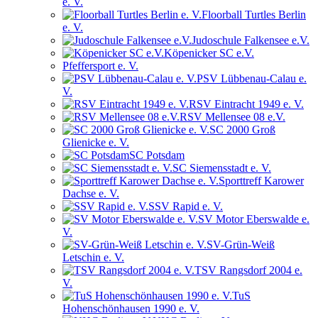
e. V.
Floorball Turtles Berlin
e. V.
Judoschule Falkensee e.V.
Köpenicker SC e.V.
Pfeffersport e. V.
PSV Lübbenau-Calau e.
V.
RSV Eintracht 1949 e. V.
RSV Mellensee 08 e.V.
SC 2000 Groß
Glienicke e. V.
SC Potsdam
SC Siemensstadt e. V.
Sporttreff Karower
Dachse e. V.
SSV Rapid e. V.
SV Motor Eberswalde e.
V.
SV-Grün-Weiß
Letschin e. V.
TSV Rangsdorf 2004 e.
V.
TuS
Hohenschönhausen 1990 e. V.