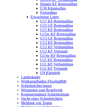
Damen KF Regionalliga
Ü30 Kleintorliga
Freizeitliga
Erwachsene Ligen
U17 KF Regionalliga
U15 GF Regionalliga
U15 KF Regionalliga
U15w KF Regionalliga
U13 GF Regionalliga
U13 KF Regionalliga
U13 KF Verbandsliga
U13 KF Vorrunde
U13w KF Regionalliga
U11 KF Regionalliga
U11 KF Verbandsliga
U11 KF Vorrunde
U9 Kleinfeld
Landeskader
Wettkampfhallen FloorballBB
Schiedsrichter:innen
Weisungen zum Regelwerk
Kostenerstattung Schiedseinsatz
Suche eines Schiedsrichters
Meldung von Teams