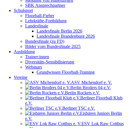
Meldung von Hallenzeiten
SBK Ansprechpartner
Schulsport
Floorball-Fieber
Lehrkräfte-Fortbildung
Landesfinale
Landesfinale Berlin 2026
Landesfinale Brandenburg 2026
Bundesfinale (zu FD)
Bilder vom Bundesfinale 2025
Ausbildung
Trainer:innen
Diversitäts-Sensibilisierung
Webinars
Grundwissen Floorball-Training
Vereine
ASV Michendorf e. V.
Berlin Broilers 04 e.V.
Berlin Rockets e.V.
Berliner Floorball Klub
e.V.
Berliner TSC e.V.
Eisbären Juniors Berlin
e.V.
ESV Lok Raw Cottbus