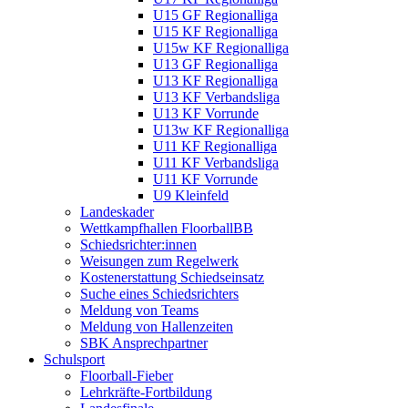
U15 GF Regionalliga
U15 KF Regionalliga
U15w KF Regionalliga
U13 GF Regionalliga
U13 KF Regionalliga
U13 KF Verbandsliga
U13 KF Vorrunde
U13w KF Regionalliga
U11 KF Regionalliga
U11 KF Verbandsliga
U11 KF Vorrunde
U9 Kleinfeld
Landeskader
Wettkampfhallen FloorballBB
Schiedsrichter:innen
Weisungen zum Regelwerk
Kostenerstattung Schiedseinsatz
Suche eines Schiedsrichters
Meldung von Teams
Meldung von Hallenzeiten
SBK Ansprechpartner
Schulsport
Floorball-Fieber
Lehrkräfte-Fortbildung