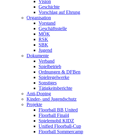
Vision
Geschichte
Vorschlag auf Ehrung
Organisation
Vorstand
Geschäftsstelle
MÖK
RSK
SBK
Jugend
Dokumente
Verband
Spielbetrieb
Ordnungen & DFBen
Spielregelwerke
Sonstiges
Tätigkeitsberichte
Anti-Doping
Kinder- und Jugendschutz
Projekte
Floorball BB United
Floorball Final4
Spielemobil KIDZ
Unified Floorball-Cup
Floorball Sommercamp