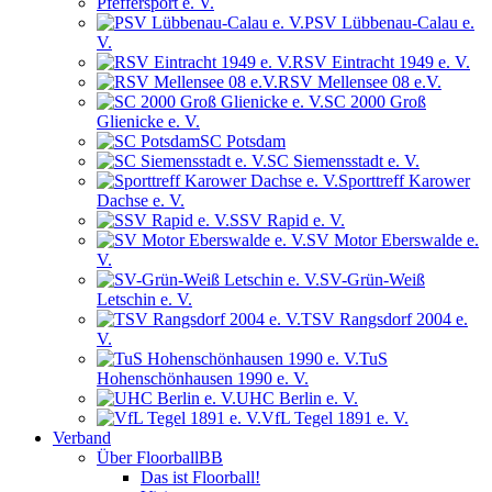
Pfeffersport e. V.
PSV Lübbenau-Calau e.
V.
RSV Eintracht 1949 e. V.
RSV Mellensee 08 e.V.
SC 2000 Groß
Glienicke e. V.
SC Potsdam
SC Siemensstadt e. V.
Sporttreff Karower
Dachse e. V.
SSV Rapid e. V.
SV Motor Eberswalde e.
V.
SV-Grün-Weiß
Letschin e. V.
TSV Rangsdorf 2004 e.
V.
TuS
Hohenschönhausen 1990 e. V.
UHC Berlin e. V.
VfL Tegel 1891 e. V.
Verband
Über FloorballBB
Das ist Floorball!