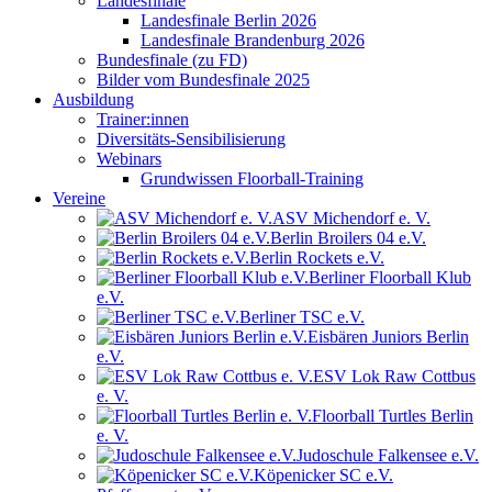
Landesfinale
Landesfinale Berlin 2026
Landesfinale Brandenburg 2026
Bundesfinale (zu FD)
Bilder vom Bundesfinale 2025
Ausbildung
Trainer:innen
Diversitäts-Sensibilisierung
Webinars
Grundwissen Floorball-Training
Vereine
ASV Michendorf e. V.
Berlin Broilers 04 e.V.
Berlin Rockets e.V.
Berliner Floorball Klub
e.V.
Berliner TSC e.V.
Eisbären Juniors Berlin
e.V.
ESV Lok Raw Cottbus
e. V.
Floorball Turtles Berlin
e. V.
Judoschule Falkensee e.V.
Köpenicker SC e.V.