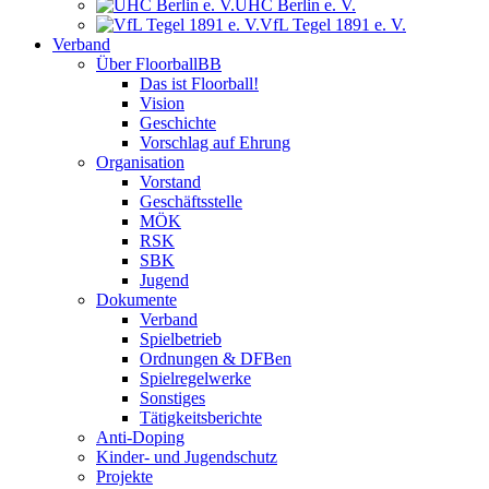
UHC Berlin e. V.
VfL Tegel 1891 e. V.
Verband
Über FloorballBB
Das ist Floorball!
Vision
Geschichte
Vorschlag auf Ehrung
Organisation
Vorstand
Geschäftsstelle
MÖK
RSK
SBK
Jugend
Dokumente
Verband
Spielbetrieb
Ordnungen & DFBen
Spielregelwerke
Sonstiges
Tätigkeitsberichte
Anti-Doping
Kinder- und Jugendschutz
Projekte