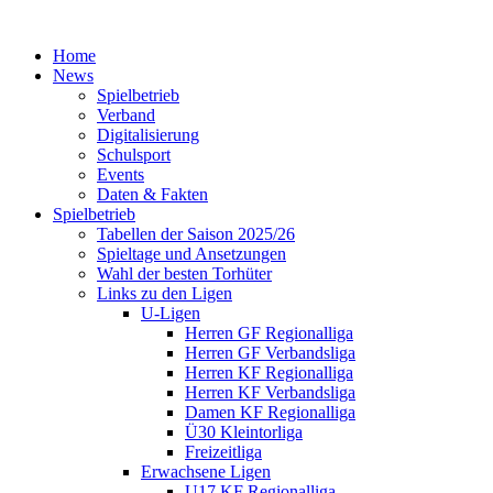
Home
News
Spielbetrieb
Verband
Digitalisierung
Schulsport
Events
Daten & Fakten
Spielbetrieb
Tabellen der Saison 2025/26
Spieltage und Ansetzungen
Wahl der besten Torhüter
Links zu den Ligen
U-Ligen
Herren GF Regionalliga
Herren GF Verbandsliga
Herren KF Regionalliga
Herren KF Verbandsliga
Damen KF Regionalliga
Ü30 Kleintorliga
Freizeitliga
Erwachsene Ligen
U17 KF Regionalliga