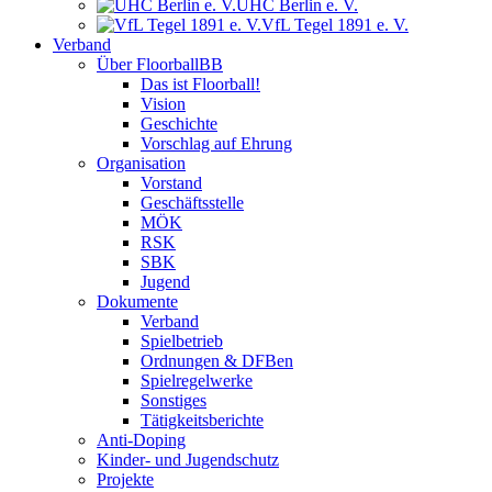
UHC Berlin e. V.
VfL Tegel 1891 e. V.
Verband
Über FloorballBB
Das ist Floorball!
Vision
Geschichte
Vorschlag auf Ehrung
Organisation
Vorstand
Geschäftsstelle
MÖK
RSK
SBK
Jugend
Dokumente
Verband
Spielbetrieb
Ordnungen & DFBen
Spielregelwerke
Sonstiges
Tätigkeitsberichte
Anti-Doping
Kinder- und Jugendschutz
Projekte