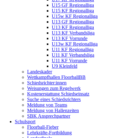
U15 GF Regionalliga
U15 KF Regionalliga
U15w KF Regionalliga
U13 GF Regionalliga
U13 KF Regionalliga
U13 KF Verbandsliga
U13 KF Vorrunde
U13w KF Regionalliga
U11 KF Regionalliga
U11 KF Verbandsliga
U11 KF Vorrunde
U9 Kleinfeld
Landeskader
Wettkampfhallen FloorballBB
Schiedsrichter:innen
Weisungen zum Regelwerk
Kostenerstattung Schiedseinsatz
Suche eines Schiedsrichters
Meldung von Teams
Meldung von Hallenzeiten
SBK Ansprechpartner
Schulsport
Floorball-Fieber
Lehrkräfte-Fortbildung