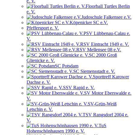
e. V.
Floorball Turtles Berlin
e. V.
Judoschule Falkensee e.V.
Köpenicker SC e.V.
Pfeffersport e. V.
PSV Lübbenau-Calau e.
V.
RSV Eintracht 1949 e. V.
RSV Mellensee 08 e.V.
SC 2000 Groß
Glienicke e. V.
SC Potsdam
SC Siemensstadt e. V.
Sporttreff Karower
Dachse e. V.
SSV Rapid e. V.
SV Motor Eberswalde e.
V.
SV-Grün-Weiß
Letschin e. V.
TSV Rangsdorf 2004 e.
V.
TuS
Hohenschönhausen 1990 e. V.