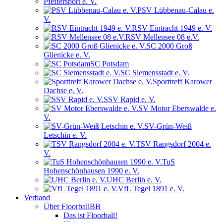
Pfeffersport e. V.
PSV Lübbenau-Calau e.
V.
RSV Eintracht 1949 e. V.
RSV Mellensee 08 e.V.
SC 2000 Groß
Glienicke e. V.
SC Potsdam
SC Siemensstadt e. V.
Sporttreff Karower
Dachse e. V.
SSV Rapid e. V.
SV Motor Eberswalde e.
V.
SV-Grün-Weiß
Letschin e. V.
TSV Rangsdorf 2004 e.
V.
TuS
Hohenschönhausen 1990 e. V.
UHC Berlin e. V.
VfL Tegel 1891 e. V.
Verband
Über FloorballBB
Das ist Floorball!