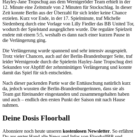
Hayley-Jane Tropschug aus dem Wernigeröder Team erhielt in der
12. Minute eine Zeitstrafe von 2 Minuten für Stockschlag. In dieser
Zeit konnte Berlin aus der Überzahl für sich leider keine Chance
erzielen. Kurz vor Ende, in der 17. Spielminute, traf Michelle
Siedenberg durch eine Vorlage von Lilly Fiedler das BB United Tor,
wodurch der Spielstand ausgeglichen wurde. Die reguläre Spielzeit
endete mit einem 5:5, weshalb es dann nach einer kurzen Pause in
die Verlängerung ging.
Die Verlängerung wurde spannend und sehr intensiv ausgespielt.
Trotz vieler Chancen, auch auf der Berlin-Brandenburger Seite, traf
leider Wernigerode durch die Spielerin Hayley-Jane Tropschug drei
Sekunden vor Abpfiff der zehnminütigen Verlängerung und konnte
damit das Spiel für sich entscheiden.
Nach dieser packenden Partie war die Enttäuschung natürlich kurz
da, jedoch wussten die Berlin-Brandenburgerinnen, dass sie als
Team gut füreinander eingestanden und zusammengehalten haben
und auch – endlich den ersten Punkt der Saison mit nach Hause
nahmen.
Deine Dosis Floorball
Abonniere noch heute unseren
kostenlosen Newsletter
. So erfährst
Du aus erster Hand alle News und Infos von FloorballBB und