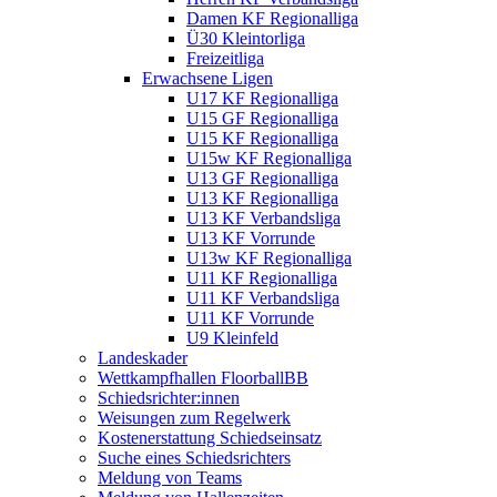
Damen KF Regionalliga
Ü30 Kleintorliga
Freizeitliga
Erwachsene Ligen
U17 KF Regionalliga
U15 GF Regionalliga
U15 KF Regionalliga
U15w KF Regionalliga
U13 GF Regionalliga
U13 KF Regionalliga
U13 KF Verbandsliga
U13 KF Vorrunde
U13w KF Regionalliga
U11 KF Regionalliga
U11 KF Verbandsliga
U11 KF Vorrunde
U9 Kleinfeld
Landeskader
Wettkampfhallen FloorballBB
Schiedsrichter:innen
Weisungen zum Regelwerk
Kostenerstattung Schiedseinsatz
Suche eines Schiedsrichters
Meldung von Teams