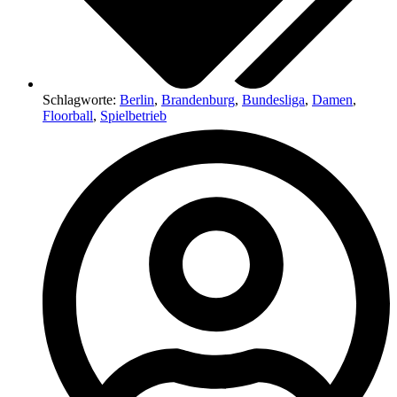
Schlagworte:
Berlin
,
Brandenburg
,
Bundesliga
,
Damen
,
Floorball
,
Spielbetrieb