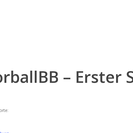
rballBB – Erster 
orte: