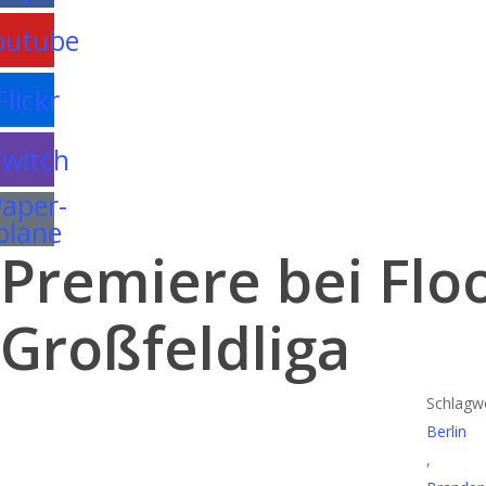
outube
Flickr
witch
Paper-
plane
Premiere bei Floo
Großfeldliga
Schlagw
Berlin
,